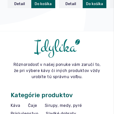
Detail
Do košíka
Detail
Do košíka
Rôznorodosť v našej ponuke vám zaručí to,
že pri výbere kávy či iných produktov vždy
urobíte tú správnu voľbu.
Kategórie produktov
Káva
Čaje
Sirupy, medy, pyré
Príslušenstvo
Sladké dobroty