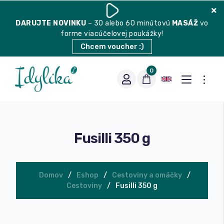
DARUJTE
NOVINKU
– 30 alebo 60 minútovú
MASÁŽ
vo
forme viacúčelovej poukážky!
Chcem voucher :)
0
Fusilli 350 g
Domov
Eshop
Cestoviny a omáčky
Cestoviny
Fusilli 350 g
Vhodná na espresso
Vhodná na filter
Balené čaje