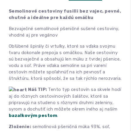
Semolinové cestoviny fusilli bez vajec, pevné,
chutné a ideálne pre každú omáčku
Bezvaječné semolínové pšeničné sušené cestoviny,
vhodné aj pre vegánov
Obľúbené špirály či vrtuľky, ktoré sa vďaka svojmu
tvaru dokonale prepoja s omáčkou. Naše cestoviny
sú bezvaječné a obsahujú len múku z tvrdej pšenice,
vodu a soľ. Práve vďaka semoline sa pri varení
cestovín môžete spoľahnúť na ich pevnosť a
štruktúru, ktorá spôsobí, že sa tak rýchlo nerozvaria.
Náš TIP:
Tento typ cestovín sa skvele hodí
aj do rôznych cestovinových šalátov, ktoré sa
pripravujú na studeno s rôznymi druhmi zeleniny,
syrom a dochutiť ich môžete okrem iného aj naším
bazalkovým pestom
.
Zloženie:
semolínová pšeničná múka 93%, soľ,