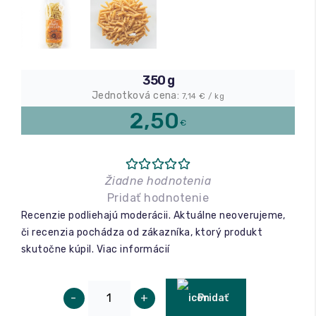
Relax a wellness
Masáže
350 g
Jednotková cena:
7,14
€ / kg
Fitness
2,50
€
Žiadne hodnotenia
Pridať hodnotenie
Recenzie podliehajú moderácii. Aktuálne neoverujeme,
či recenzia pochádza od zákazníka, ktorý produkt
skutočne kúpil.
Viac informácií
-
+
Pridať