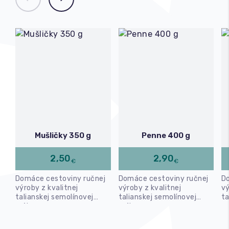
Mušličky 350 g
Penne 400 g
2,50
2,90
€
€
Domáce cestoviny ručnej
Domáce cestoviny ručnej
D
výroby z kvalitnej
výroby z kvalitnej
vý
talianskej semolínovej
talianskej semolínovej
ta
múky.
múky.
m