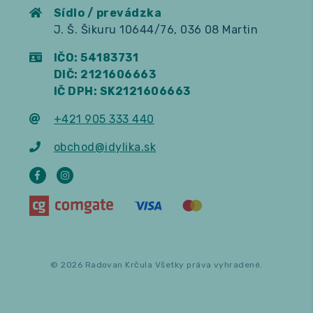
Sídlo / prevádzka
J. Š. Šikuru 10644/76, 036 08 Martin
IČO: 54183731
DIČ: 2121606663
IČ DPH: SK2121606663
+421 905 333 440
obchod@idylika.sk
© 2026 Radovan Krčula Všetky práva vyhradené.