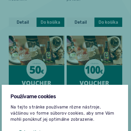
Detail
Do košíka
Detail
Do košíka
Darčeková poukážka
Darčeková poukážka
Používame cookies
50 € (viacúčelová
100 € (viacúčelová
poukážka)
poukážka)
Na tejto stránke používame rôzne nástroje,
50,00
100,00
€
€
väčšinou vo forme súborov cookies, aby sme Vám
mohli ponúknuť jej optimálne zobrazenie.
Prekvapte blízkych.
Obdarujte svojich blízkych
Darčekový poukaz je
darčekovým poukazom,