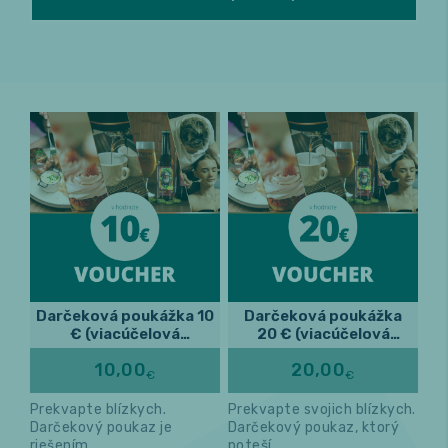
Relax a wellness
Masáže
Fitness
Darčeková poukážka 10
Darčeková poukážka
€ (viacúčelová
20 € (viacúčelová
poukážka)
poukážka)
10,00
20,00
€
€
Prekvapte blízkych.
Prekvapte svojich blízkych.
Darčekový poukaz je
Darčekový poukaz, ktorý
riešením.
poteší.