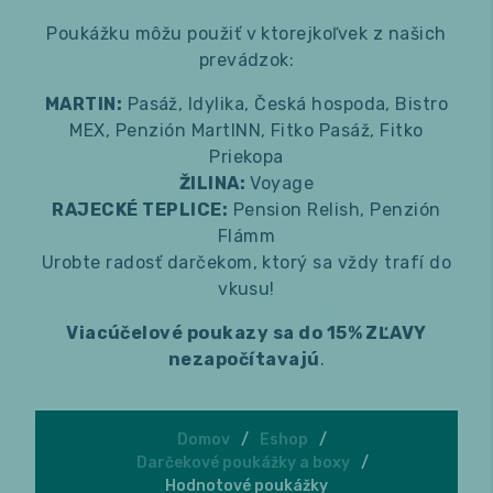
Poukážku môžu použiť v ktorejkoľvek z našich
Kávové špeciály
Čierny čaj
Náš med
prevádzok:
Plechovkové kávy
Zelený čaj
Sirupy do kávy a domáce sirupy
MARTIN:
Pasáž, Idylika, Česká hospoda, Bistro
Kávové príslušenstvo
MEX, Penzión MartINN, Fitko Pasáž, Fitko
Výhodné balenie
Ovocný čaj
Priekopa
FIT ovocné pyré
Čajové príslušenstvo
Tyčinky a koláčiky
ŽILINA:
Voyage
RAJECKÉ TEPLICE:
Pension Relish, Penzión
Výberová káva
Bylinný čaj
Čistiace prostriedky
Orechy a sušené ovocie
Cestoviny
Flámm
Urobte radosť darčekom, ktorý sa vždy trafí do
Biely čaj
Šálky Idylika
Orechové maslá
Omáčky
Starostlivosť spojená s prírodou
vkusu!
Rooibos
Pečieme
Vonné tyčinky
Darčekové boxy
Viacúčelové poukazy sa do 15% ZĽAVY
nezapočítavajú
.
Maté
Oblátky a čokolády
Pivná kozmetika Saela
Kávové kurzy
Matcha
Ubytovanie a kúpele
Domov
Eshop
Darčekové poukážky a boxy
Hodnotové poukážky
Hodnotové poukážky