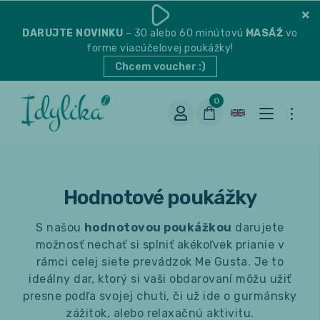
DARUJTE
NOVINKU
– 30 alebo 60 minútovú
MASÁŽ
vo
forme viacúčelovej poukážky!
Chcem voucher :)
0
Hodnotové poukážky
S našou
hodnotovou poukážkou
darujete
možnosť nechať si splniť akékoľvek prianie v
rámci celej siete prevádzok Me Gusta. Je to
Vhodná na espresso
ideálny dar, ktorý si vaši obdarovaní môžu užiť
presne podľa svojej chuti, či už ide o gurmánsky
zážitok, alebo relaxačnú aktivitu.
Vhodná na filter
Balené čaje