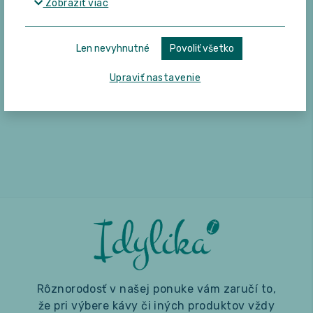
Zobraziť viac
riešením.
ktorý ich poteší.
Len nevyhnutné
Povoliť všetko
Detail
Do košíka
Detail
Do košíka
Upraviť nastavenie
Rôznorodosť v našej ponuke vám zaručí to,
že pri výbere kávy či iných produktov vždy