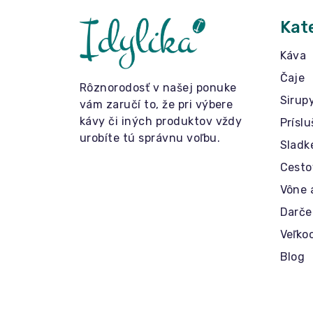
Kat
Káva
Čaje
Rôznorodosť v našej ponuke
Sirup
vám zaručí to, že pri výbere
kávy či iných produktov vždy
Prísl
urobíte tú správnu voľbu.
Sladk
Cesto
Vône 
Darče
Veľko
Blog