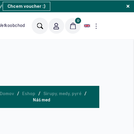
y!
Chcem voucher :)
0
Veľkoobchod
Blog
Kontakt
Domov
Eshop
Sirupy, medy, pyré
Náš med