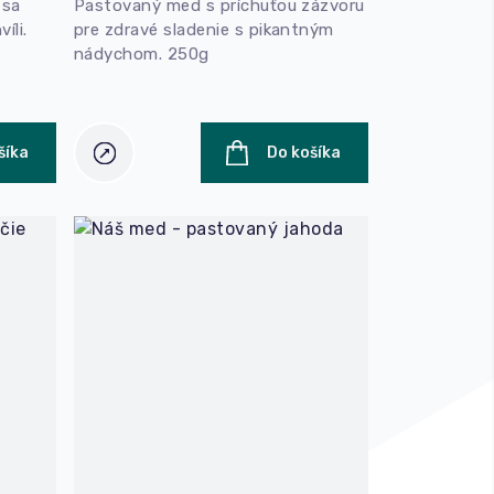
 sa
Pastovaný med s príchuťou zázvoru
íli.
pre zdravé sladenie s pikantným
nádychom. 250g
šíka
Do košíka