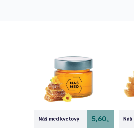
5,60
Náš med kvetový
Náš
€