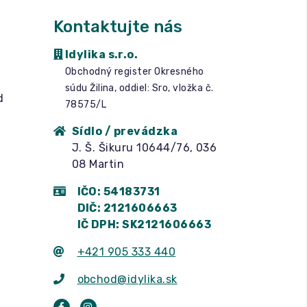
Kontaktujte nás
Idylika s.r.o.
Obchodný register Okresného
súdu Žilina, oddiel: Sro, vložka č.
d
78575/L
Sídlo / prevádzka
J. Š. Šikuru 10644/76, 036
08 Martin
IČO: 54183731
DIČ: 2121606663
IČ DPH: SK2121606663
+421 905 333 440
obchod@idylika.sk