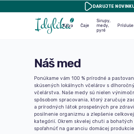
DARUJTE
NOVINK
Sirupy,
Káva
Čaje
medy,
Prísluš
pyré
Náš med
Ponúkame vám 100 % prírodné a pastovan
skúsených lokálnych včelárov s dlhoročný
včelárstva. Naše medy sú nielen výnimočn
spôsobom spracovania, ktorý zaručuje zac
a prírodných látok prospešných pre zdravi
posilnenie organizmu a zlepšenie celkovej
kategórií. Okrem skvelej chuti a bohatýc
spoľahnúť na garanciu domácej produkcie