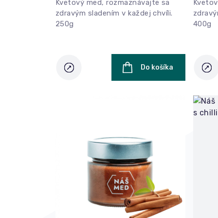
Kvetový med, rozmaznávajte sa
Kvetov
zdravým sladením v každej chvíli.
zdravý
250g
400g
Do košíka