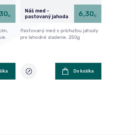
Náš med -
,30
6,30
€
€
pastovaný jahoda
cím,
Pastovaný med s príchuťou jahody
ie.
pre lahodné sladenie. 250g
šíka
Do košíka