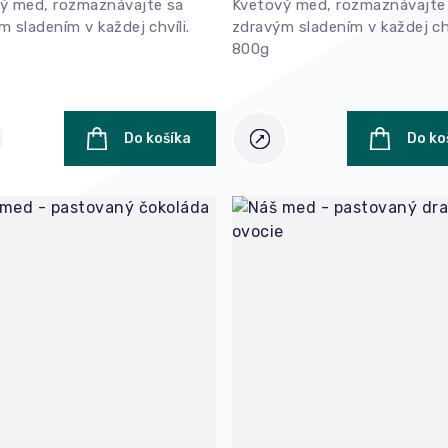
ý med, rozmaznávajte sa
Kvetový med, rozmaznávajte
m sladením v každej chvíli.
zdravým sladením v každej chv
800g
Do košíka
Do ko