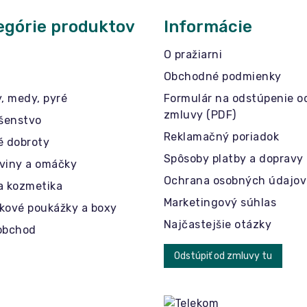
egórie produktov
Informácie
O pražiarni
Obchodné podmienky
y, medy, pyré
Formulár na odstúpenie o
zmluvy (PDF)
ušenstvo
Reklamačný poriadok
é dobroty
Spôsoby platby a dopravy
viny a omáčky
Ochrana osobných údajov
a kozmetika
Marketingový súhlas
kové poukážky a boxy
Najčastejšie otázky
obchod
Odstúpiť od zmluvy tu