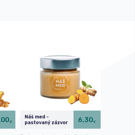
Náš med -
,00
6,30
€
€
pastovaný zázvor