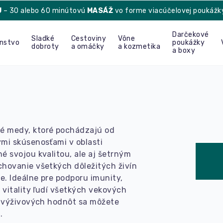
U
– 30 alebo 60 minútovú
MASÁŽ
vo forme viacúčelovej poukážk
Darčekové
Sladké
Cestoviny
Vône
enstvo
poukážky
dobroty
a omáčky
a kozmetika
a boxy
é medy, ktoré pochádzajú od
mi skúsenosťami v oblasti
é svojou kvalitou, ale aj šetrným
hovanie všetkých dôležitých živín
e. Ideálne pre podporu imunity,
 vitality ľudí všetkých vekových
h výživových hodnôt sa môžete
.