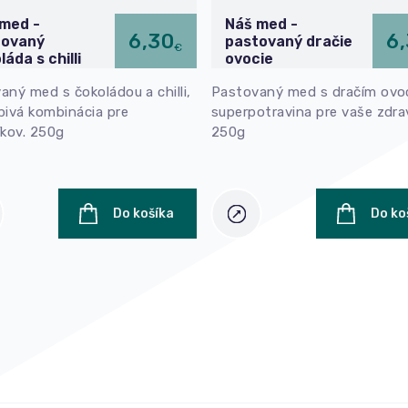
med -
Náš med -
6,30
6
tovaný
pastovaný dračie
€
láda s chilli
ovocie
aný med s čokoládou a chilli,
Pastovaný med s dračím ovo
pivá kombinácia pre
superpotravina pre vaše zdrav
íkov. 250g
250g
Do košíka
Do ko