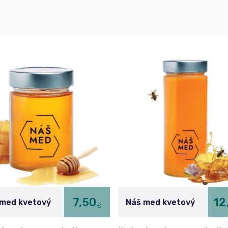
7,50
12
 med kvetový
Náš med kvetový
€