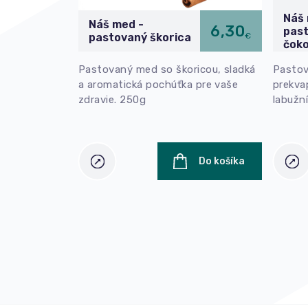
Náš 
Náš med -
6,30
pas
€
pastovaný škorica
čoko
Pastovaný med so škoricou, sladká
Pastov
a aromatická pochúťka pre vaše
prekva
zdravie. 250g
labužn
Do košíka