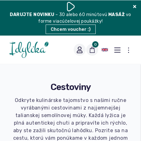
DARUJTE
NOVINKU
– 30 alebo 60 minútovú
MASÁŽ
vo
forme viacúčelovej poukážky!
Chcem voucher :)
0
Cestoviny
Odkryte kulinárske tajomstvo s našimi ručne
vyrábanými cestovinami z najjemnejšej
talianskej semolínovej múky. Každá lyžica je
Vhodná na espresso
plná autentickej chuti a pripravíte ich rýchlo,
aby ste zažili skutočnú lahôdku. Pozrite sa na
cestu, ktorú vám ponúkame v každom jednom
Vhodná na filter
Balené čaje