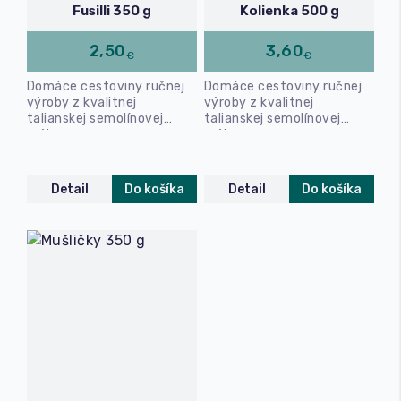
Fusilli 350 g
Kolienka 500 g
2,50
3,60
€
€
Domáce cestoviny ručnej
Domáce cestoviny ručnej
výroby z kvalitnej
výroby z kvalitnej
talianskej semolínovej
talianskej semolínovej
múky.
múky.
Detail
Do košíka
Detail
Do košíka