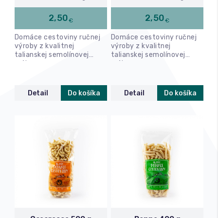
2,50
2,50
€
€
Relax a wellness
Domáce cestoviny ručnej
Domáce cestoviny ručnej
výroby z kvalitnej
výroby z kvalitnej
Masáže
talianskej semolínovej
talianskej semolínovej
múky.
múky.
Fitness
Detail
Do košíka
Detail
Do košíka