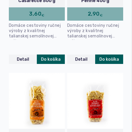
Casarecce 500 g
Penne 400 g
3,60
2,90
€
€
Domáce cestoviny ručnej
Domáce cestoviny ručnej
výroby z kvalitnej
výroby z kvalitnej
talianskej semolínovej
talianskej semolínovej
múky.
múky.
Detail
Do košíka
Detail
Do košíka