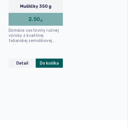
Mušličky 350 g
2,50
€
Domáce cestoviny ručnej
výroby z kvalitnej
talianskej semolínovej
múky.
Detail
Do košíka