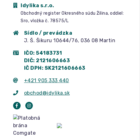
Idylika s.r.o.
Obchodný register Okresného súdu Žilina, oddiel:
Sro, vložka č. 78575/L
Sídlo / prevádzka
J. Š. Šikuru 10644/76, 036 08 Martin
IČO: 54183731
DIČ: 2121606663
IČ DPH: SK2121606663
+421 905 333 440
obchod@idylika.sk