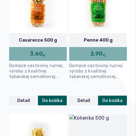
Casarecce 500 g
Penne 400 g
3,60
2,90
€
€
Domáce cestoviny ručnej
Domáce cestoviny ručnej
výroby z kvalitnej
výroby z kvalitnej
talianskej semolínovej
talianskej semolínovej
múky.
múky.
Detail
Do košíka
Detail
Do košíka