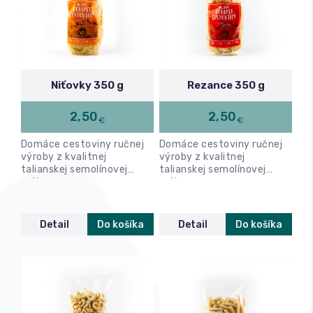
Relax a wellness
Masáže
Niťovky 350 g
Rezance 350 g
Fitness
2,50
2,50
€
€
Domáce cestoviny ručnej
Domáce cestoviny ručnej
výroby z kvalitnej
výroby z kvalitnej
talianskej semolínovej
talianskej semolínovej
múky.
múky.
Detail
Do košíka
Detail
Do košíka