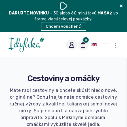
DARUJTE
NOVINKU
– 30 alebo 60 minútovú
MASÁŽ
vo
forme viacúčelovej poukážky!
Chcem voucher :)
0
Cestoviny a omáčky
Máte radi cestoviny a chcete skúsiť niečo nové,
originálne? Ochutnajte naše domáce cestoviny
ručnej výroby z kvalitnej talianskej semolínovej
Vhodná na espresso
múky. Sú plné chuti a naozaj ich rýchlo
pripravíte. Spolu s Mirkinými domácimi
omáčkami vykúzlite skvelé jedlá.
Vhodná na filter
Balené čaje