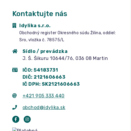
Kontaktujte nás
Idylika s.r.o.
Obchodný register Okresného súdu Žilina, oddiel:
Sro, vložka č. 78575/L
Sídlo / prevádzka
J. Š. Šikuru 10644/76, 036 08 Martin
IČO: 54183731
DIČ: 2121606663
IČ DPH: SK2121606663
+421 905 333 440
obchod@idylika.sk