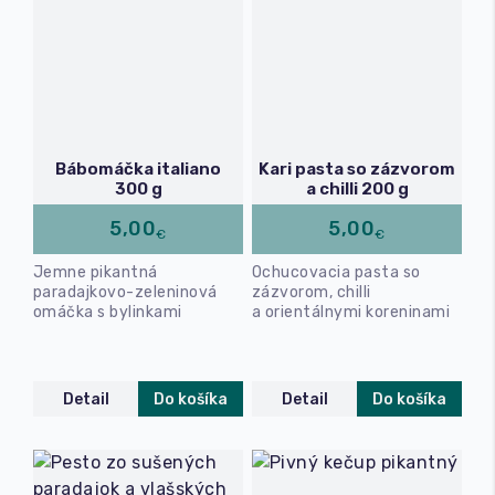
Bábomáčka italiano
Kari pasta so zázvorom
300 g
a chilli 200 g
5,00
5,00
€
€
Jemne pikantná
Ochucovacia pasta so
paradajkovo-zeleninová
zázvorom, chilli
omáčka s bylinkami
a orientálnymi koreninami
Detail
Do košíka
Detail
Do košíka