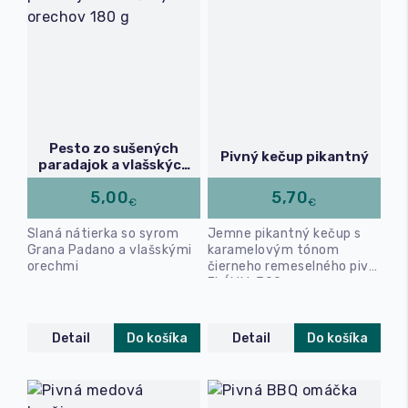
Pesto zo sušených
Pivný kečup pikantný
paradajok a vlašských
orechov 180 g
5,00
5,70
€
€
Slaná nátierka so syrom
Jemne pikantný kečup s
Grana Padano a vlašskými
karamelovým tónom
orechmi
čierneho remeselného piva
FLÁMM. 300 g
Detail
Do košíka
Detail
Do košíka