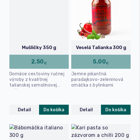
Mušličky 350 g
Veselá Talianka 300 g
2,50
5,00
€
€
Domáce cestoviny ručnej
Jemne pikantná
výroby z kvalitnej
paradajkovo-zeleninová
talianskej semolínovej
omáčka s bylinkami
múky.
Detail
Do košíka
Detail
Do košíka