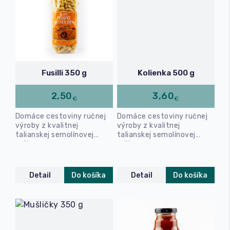
Fusilli 350 g
Kolienka 500 g
2,50
3,60
€
€
Domáce cestoviny ručnej
Domáce cestoviny ručnej
výroby z kvalitnej
výroby z kvalitnej
talianskej semolínovej
talianskej semolínovej
múky.
múky.
Detail
Do košíka
Detail
Do košíka