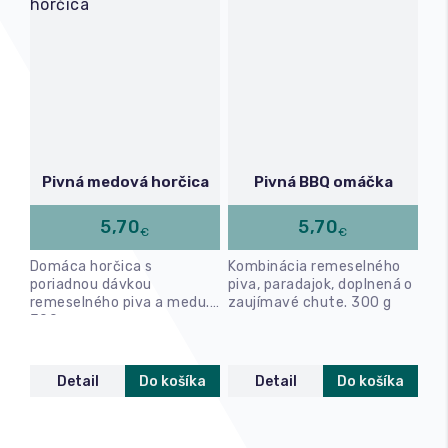
Pivná medová horčica
Pivná BBQ omáčka
5,70
5,70
€
€
Domáca horčica s
Kombinácia remeselného
poriadnou dávkou
piva, paradajok, doplnená o
remeselného piva a medu.
zaujímavé chute. 300 g
300 g
Detail
Do košíka
Detail
Do košíka