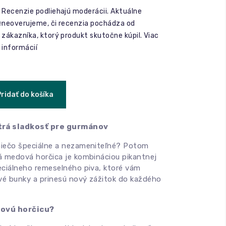
Recenzie podliehajú moderácii. Aktuálne
e
neoverujeme, či recenzia pochádza od
zákazníka, ktorý produkt skutočne kúpil.
Viac
informácií
Pridať do košíka
trá sladkosť pre gurmánov
niečo špeciálne a nezameniteľné? Potom
á medová horčica je kombináciou pikantnej
eciálneho remeselného piva, ktoré vám
é bunky a prinesú nový zážitok do každého
dovú horčicu?