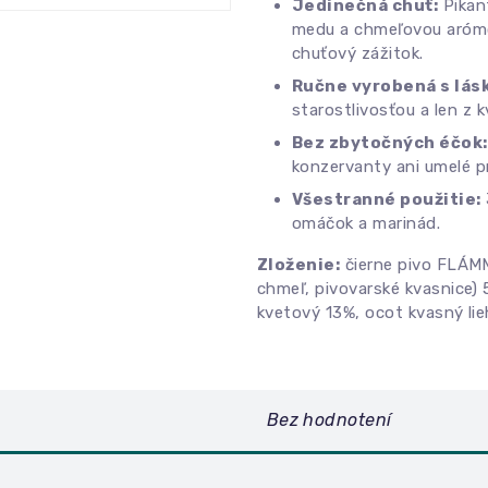
Jedinečná chuť:
Pikan
medu a chmeľovou aróm
chuťový zážitok.
Ručne vyrobená s lás
starostlivosťou a len z k
Bez zbytočných éčok:
konzervanty ani umelé pr
Všestranné použitie:
omáčok a marinád.
Zloženie:
čierne pivo FLÁMM
chmeľ, pivovarské kvasnice)
kvetový 13%, ocot kvasný lie
Bez hodnotení