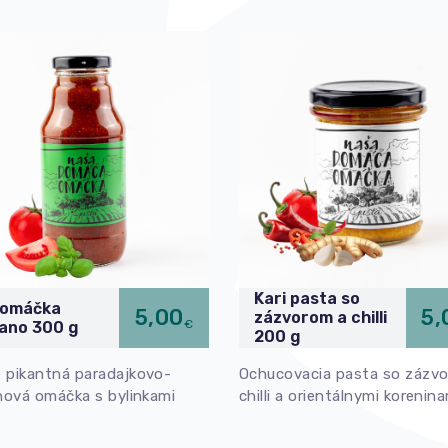
Kari pasta so
omáčka
5,00
5,
zázvorom a chilli
€
iano 300 g
200 g
 pikantná paradajkovo-
Ochucovacia pasta so zázv
nová omáčka s bylinkami
chilli a orientálnymi korenin