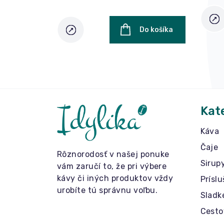
Do košíka
Kat
Káva
Čaje
Rôznorodosť v našej ponuke
Sirup
vám zaručí to, že pri výbere
kávy či iných produktov vždy
Prísl
urobíte tú správnu voľbu.
Sladk
Cesto