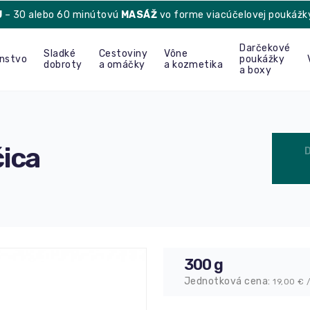
U
– 30 alebo 60 minútovú
MASÁŽ
vo forme viacúčelovej poukážk
Darčekové
Sladké
Cestoviny
Vône
enstvo
poukážky
dobroty
a omáčky
a kozmetika
a boxy
ica
300 g
Jednotková cena:
19,00
€ 