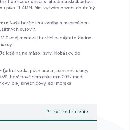
tná horčica sa snúbi s lahodnou sladkosťou
ou piva FLÁMM, čím vytvára nezabudnuteľný
kou:
Naša horčica sa vyrába s maximálnou
valitných surovín.
V Pivnej medovej horčici nenájdete žiadne
ísady.
Je ideálna na mäso, syry, klobásky, do
 (pitná voda, pšeničné a jačmenné slady,
 55%, horčicové semienka min.20%, med
hový, olej slnečnicový, soľ morská
Pridať hodnotenie