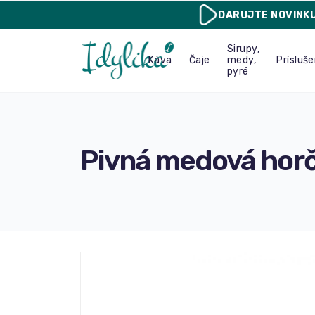
DARUJTE
NOVINK
Sirupy,
Káva
Čaje
medy,
Prísluš
pyré
Pivná medová horč