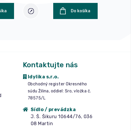
šíka
Do košíka
Kontaktujte nás
Idylika s.r.o.
Obchodný register Okresného
súdu Žilina, oddiel: Sro, vložka č.
d
78575/L
Sídlo / prevádzka
J. Š. Šikuru 10644/76, 036
08 Martin