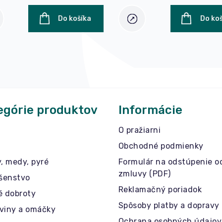
Do košíka
Do ko
egórie produktov
Informácie
O pražiarni
Obchodné podmienky
y, medy, pyré
Formulár na odstúpenie o
zmluvy (PDF)
ušenstvo
Reklamačný poriadok
é dobroty
Spôsoby platby a dopravy
viny a omáčky
Ochrana osobných údajov