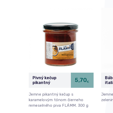
Pivný kečup
Báb
5,70
€
pikantný
ital
Jemne pikantný kečup s
Jemne
karamelovým tónom čierneho
zeleni
remeselného piva FLÁMM. 300 g