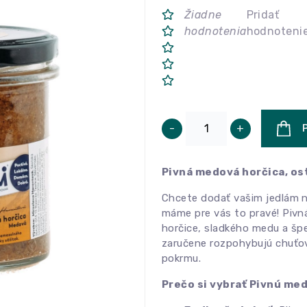
Žiadne
Pridať
hodnotenia
hodnoteni
-
+
Pivná medová horčica, os
Chcete dodať vašim jedlám 
máme pre vás to pravé! Pivn
horčice, sladkého medu a šp
zaručene rozpohybujú chuťov
pokrmu.
Prečo si vybrať Pivnú me