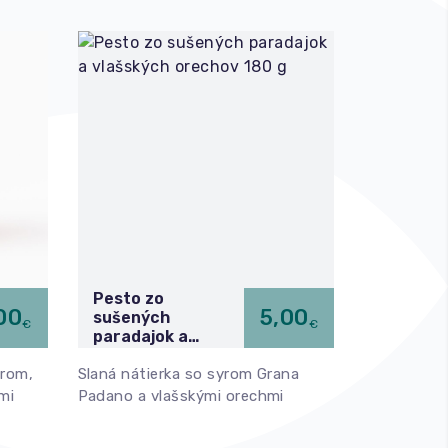
Pesto zo
Veselá T
00
5,00
sušených
€
€
300 g
paradajok a
vlašských
orom,
Slaná nátierka so syrom Grana
Jemne pika
orechov 180 g
ami
Padano a vlašskými orechmi
zeleninová