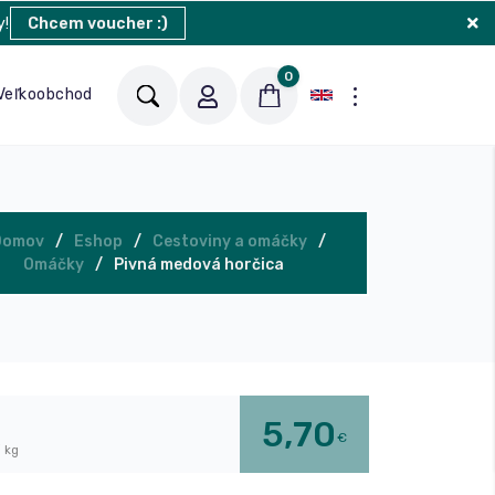
y!
Chcem voucher :)
0
Veľkoobchod
Blog
Kontakt
Domov
Eshop
Cestoviny a omáčky
Omáčky
Pivná medová horčica
5,70
€
/ kg