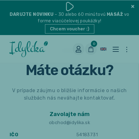
DARUJTE
NOVINKU
– 30 alebo 60 minútovú
MASÁŽ
vo
forme viacúčelovej poukážky!
Chcem voucher :)
0
Kontakt
Máte otázku?
V prípade záujmu o bližšie informácie o našich
službách nás neváhajte kontaktovať.
Zavolajte nám
Vhodná na espresso
obchod@idylika.sk
IČO
54183731
Vhodná na filter
Balené čaje