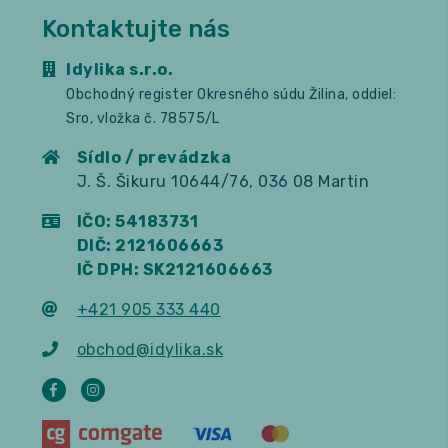
Kontaktujte nás
Idylika s.r.o.
Obchodný register Okresného súdu Žilina, oddiel:
Sro, vložka č. 78575/L
Sídlo / prevádzka
J. Š. Šikuru 10644/76, 036 08 Martin
IČO: 54183731
DIČ: 2121606663
IČ DPH: SK2121606663
+421 905 333 440
obchod@idylika.sk