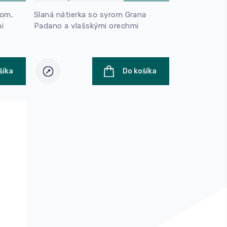
180 g
rom,
Slaná nátierka so syrom Grana
mi
Padano a vlašskými orechmi
šíka
Do košíka