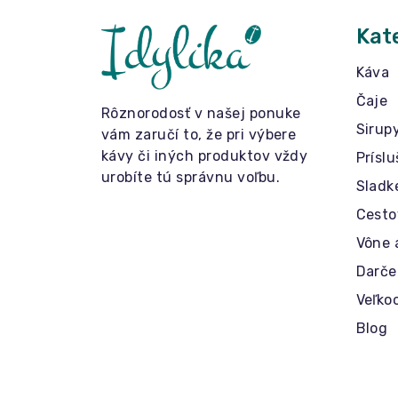
Kat
Káva
Čaje
Rôznorodosť v našej ponuke
Sirup
vám zaručí to, že pri výbere
kávy či iných produktov vždy
Prísl
urobíte tú správnu voľbu.
Sladk
Cesto
Vône 
Darče
Veľko
Blog