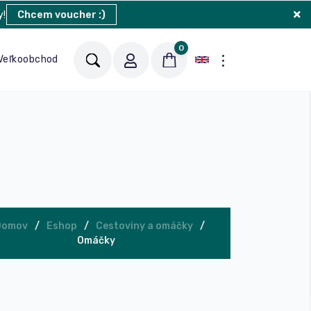
y!
Chcem voucher :)
0
Veľkoobchod
Blog
Kontakt
Domov
Eshop
Cestoviny a omáčky
Omáčky