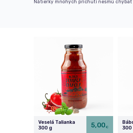
Nátierky mnohých príchutí nesmú chýbať 
Veselá Talianka
Bábo
5,00
€
300 g
300