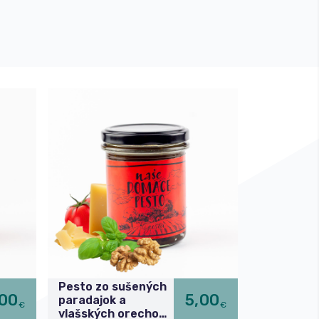
Pesto zo sušených
,00
5,00
paradajok a
€
€
vlašských orechov