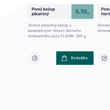
Pivný kečup
Piv
5,70
€
pikantný
horč
Jemne pikantný kečup s
Domáca
karamelovým tónom čierneho
remese
remeselného piva FLÁMM. 300 g
Do košíka