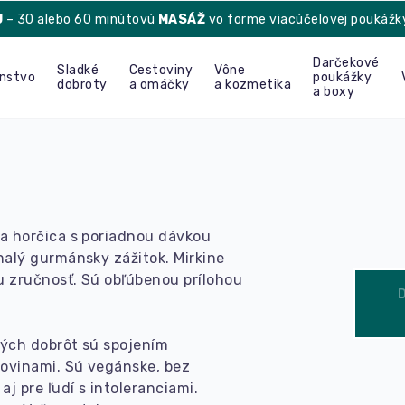
U
– 30 alebo 60 minútovú
MASÁŽ
vo forme viacúčelovej poukážk
Darčekové
Sladké
Cestoviny
Vône
enstvo
poukážky
dobroty
a omáčky
a kozmetika
a boxy
a horčica s poriadnou dávkou
alý gurmánsky zážitok. Mirkine
 zručnosť. Sú obľúbenou prílohou
ých dobrôt sú spojením
rovinami. Sú vegánske, bez
j pre ľudí s intoleranciami.