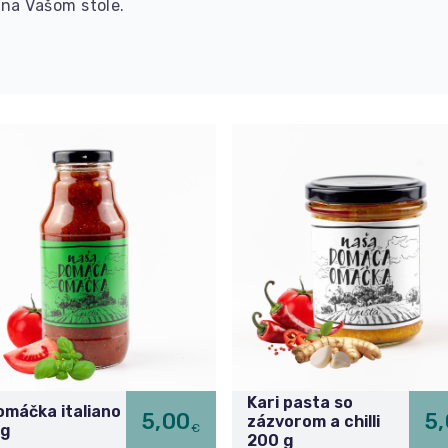
na Vašom stole.
Kari pasta so
máčka italiano
5,00
5
zázvorom a chilli
€
 g
200 g