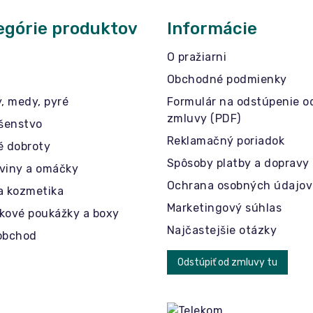
egórie produktov
Informácie
O pražiarni
Obchodné podmienky
y, medy, pyré
Formulár na odstúpenie o
zmluvy (PDF)
ušenstvo
Reklamačný poriadok
é dobroty
Spôsoby platby a dopravy
viny a omáčky
Ochrana osobných údajov
a kozmetika
Marketingový súhlas
kové poukážky a boxy
Najčastejšie otázky
obchod
Odstúpiť od zmluvy tu