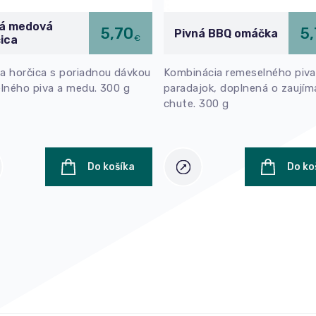
ná medová
5,70
5
Pivná BBQ omáčka
€
ica
 horčica s poriadnou dávkou
Kombinácia remeselného piva
lného piva a medu. 300 g
paradajok, doplnená o zaujím
chute. 300 g
Do košíka
Do ko