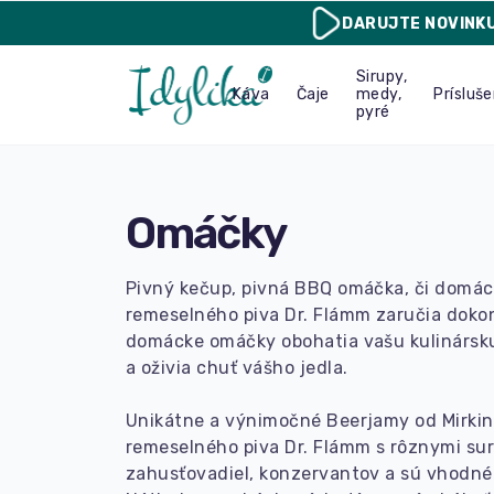
DARUJTE
NOVINK
Sirupy,
Káva
Čaje
medy,
Prísluš
pyré
Omáčky
Pivný kečup, pivná BBQ omáčka, či domác
remeselného piva Dr. Flámm zaručia dokon
domácke omáčky obohatia vašu kulinársku
a oživia chuť vášho jedla.
Unikátne a výnimočné Beerjamy od Mirkin
remeselného piva Dr. Flámm s rôznymi su
zahusťovadiel, konzervantov a sú vhodné a