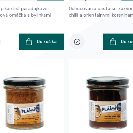
pikantná paradajkovo-
Ochucovacia pasta so zázvo
nová omáčka s bylinkami
chilli a orientálnymi korenina
Do košíka
Do ko