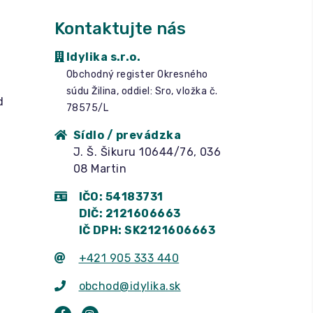
Kontaktujte nás
Idylika s.r.o.
Obchodný register Okresného
súdu Žilina, oddiel: Sro, vložka č.
d
78575/L
Sídlo / prevádzka
J. Š. Šikuru 10644/76, 036
08 Martin
IČO: 54183731
DIČ: 2121606663
IČ DPH: SK2121606663
+421 905 333 440
obchod@idylika.sk