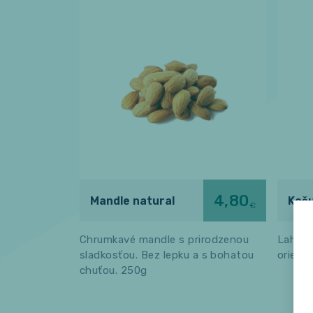
4,80
Mandle natural
Kešu
€
Chrumkavé mandle s prirodzenou
Lahodn
sladkosťou. Bez lepku a s bohatou
oriešk
chuťou. 250g