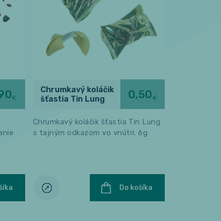
Chrumkavý koláčik
,90
0,50
€
€
šťastia Tin Lung
Chrumkavý koláčik šťastia Tin Lung
anie
s tajným odkazom vo vnútri. 6g
šíka
Do košíka