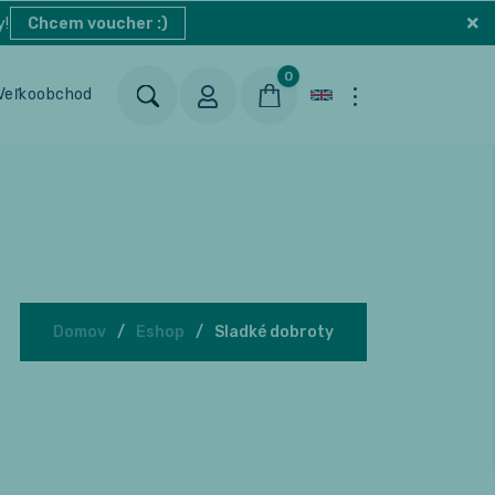
y!
Chcem voucher :)
0
Veľkoobchod
Blog
Kontakt
Domov
Eshop
Sladké dobroty