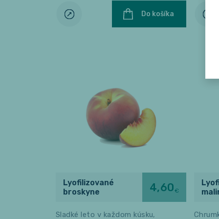
Do košíka
Lyofilizované
Lyof
4,60
€
broskyne
mali
Sladké leto v každom kúsku,
Chrumk