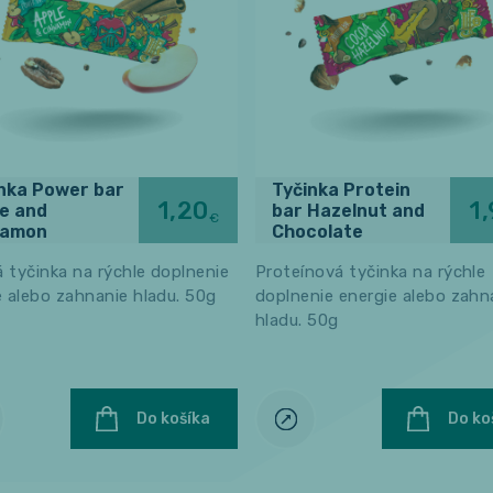
nka Power bar
Tyčinka Protein
1,20
1
e and
bar Hazelnut and
€
namon
Chocolate
 tyčinka na rýchle doplnenie
Proteínová tyčinka na rýchle
e alebo zahnanie hladu. 50g
doplnenie energie alebo zahn
hladu. 50g
Do košíka
Do ko