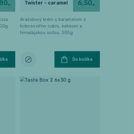
,80
6,50
Twister - caramel
€
€
ncia
Arašidový krém s karamelom z
300g
kokosového cukru, kakaom a
himalájskou soľou. 300g
šíka
Do košíka