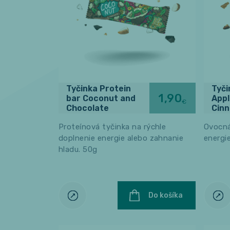
Tyčinka Protein
Tyči
1,90
bar Coconut and
Appl
€
Chocolate
Cin
Proteínová tyčinka na rýchle
Ovocná
doplnenie energie alebo zahnanie
energi
hladu. 50g
Do košíka