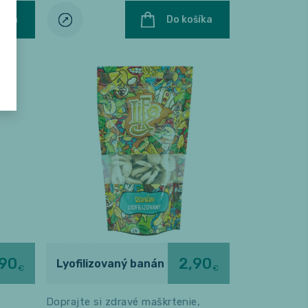
šíka
Do košíka
,90
2,90
Lyofilizovaný banán
€
€
Doprajte si zdravé maškrtenie,