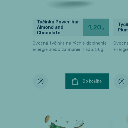
Tyčinka Power bar
Tyči
1,20
Almond and
€
Plu
Chocolate
Ovocná tyčinka na rýchle doplnenie
Ovocná
energie alebo zahnanie hladu. 50g
energi
Do košíka