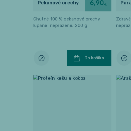
6,90
Pekanové orechy
Par
€
Chutné 100 % pekanové orechy
Zdravé
lúpané, nepražené, 200 g
nepraž
Do košíka