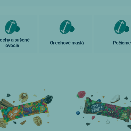
echy a sušené
Orechové maslá
Pečieme
ovocie