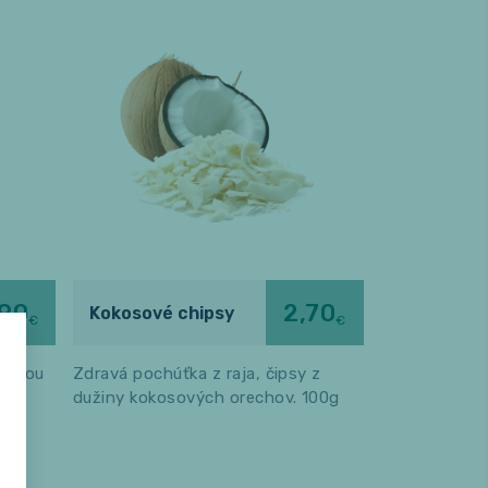
,90
2,70
Kokosové chipsy
€
€
tálnou
Zdravá pochúťka z raja, čipsy z
dužiny kokosových orechov. 100g