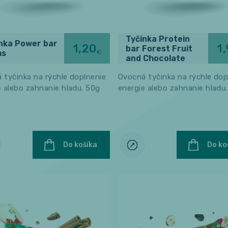
Tyčinka Protein
nka Power bar
1,20
1
bar Forest Fruit
€
ms
and Chocolate
 tyčinka na rýchle doplnenie
Ovocná tyčinka na rýchle dop
e alebo zahnanie hladu. 50g
energie alebo zahnanie hladu
Do košíka
Do ko