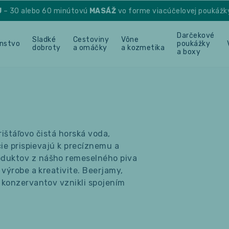
U
– 30 alebo 60 minútovú
MASÁŽ
vo forme viacúčelovej poukážk
Darčekové
Sladké
Cestoviny
Vône
enstvo
poukážky
dobroty
a omáčky
a kozmetika
a boxy
ištáľovo čistá horská voda,
cie prispievajú k precíznemu a
duktov z nášho remeselného piva
 výrobe a kreativite. Beerjamy,
 konzervantov vznikli spojením