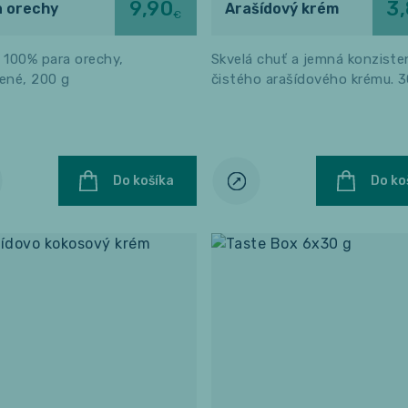
9,90
3
a orechy
Arašídový krém
€
 100% para orechy,
Skvelá chuť a jemná konziste
ené, 200 g
čistého arašídového krému. 
Do košíka
Do ko