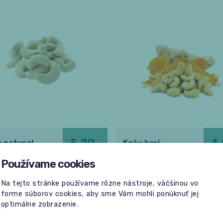
5,20
4
 natural
Kešu kari
€
Používame cookies
é krémové sladké kešu
Lahodné kešu orechy s orien
y natural. 250g
chuťou a vôňou kari. 200g
Na tejto stránke používame rôzne nástroje, väčšinou vo
forme súborov cookies, aby sme Vám mohli ponúknuť jej
optimálne zobrazenie.