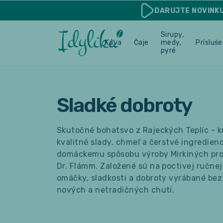
DARUJTE
NOVINK
Sirupy,
Káva
Čaje
medy,
Prísluš
pyré
Sladké dobroty
Skutočné bohatsvo z Rajeckých Teplíc - kr
kvalitné slady, chmeľ a čerstvé ingredien
domáckemu spôsobu výroby Mirkiných pro
Dr. Flámm. Založené sú na poctivej ručnej
omáčky, sladkosti a dobroty vyrábané bez
nových a netradičných chutí.