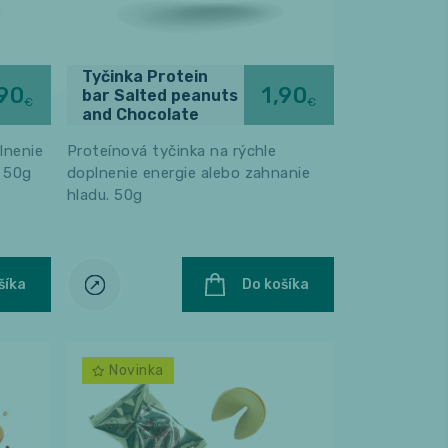
Tyčinka Protein
,90
1,90
bar Salted peanuts
€
€
and Chocolate
lnenie
Proteínová tyčinka na rýchle
. 50g
doplnenie energie alebo zahnanie
hladu. 50g
šíka
Do košíka
Novinka