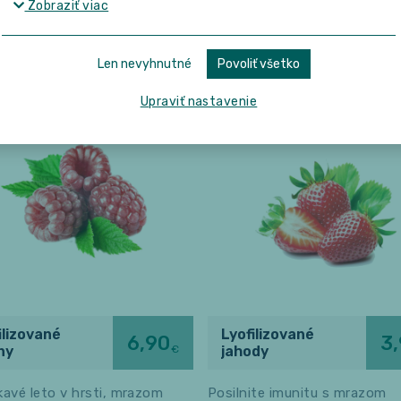
Zobraziť viac
Do košíka
Do ko
Len nevyhnutné
Povoliť všetko
Upraviť nastavenie
ilizované
Lyofilizované
6,90
3
€
ny
jahody
avé leto v hrsti, mrazom
Posilnite imunitu s mrazom