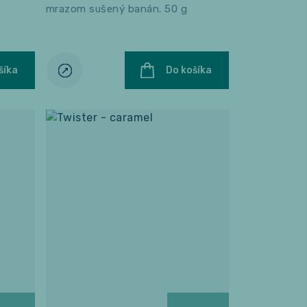
mrazom sušený banán. 50 g
šíka
Do košíka