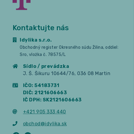
Kontaktujte nás
Idylika s.r.o.
Obchodný register Okresného súdu Žilina, oddiel:
Sro, vložka č. 78575/L
Sídlo / prevádzka
J. Š. Šikuru 10644/76, 036 08 Martin
IČO: 54183731
DIČ: 2121606663
IČ DPH: SK2121606663
+421 905 333 440
obchod@idylika.sk