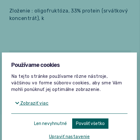
Zloženie : oligofruktóza, 33% protein (srvátkový
koncentrát), k
Recenzie
Používame cookies
Na tejto stránke používame rôzne nástroje,
Bez hodnotení
väčšinou vo forme súborov cookies, aby sme Vám
Pridať hodnotenie
mohli ponúknuť jej optimálne zobrazenie.
Zobraziť viac
Len nevyhnutné
Povoliť všetko
Žiadne hodnotenia
Upraviť nastavenie