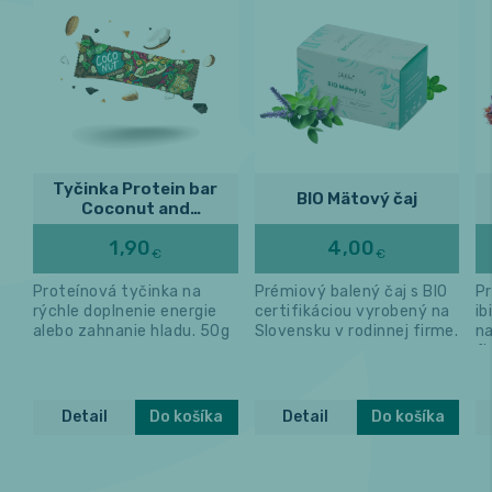
Tyčinka Protein bar
BIO Mätový čaj
Coconut and
Chocolate
1,90
4,00
€
€
Proteínová tyčinka na
Prémiový balený čaj s BIO
Pr
rýchle doplnenie energie
certifikáciou vyrobený na
ib
alebo zahnanie hladu. 50g
Slovensku v rodinnej firme.
na
fi
Detail
Do košíka
Detail
Do košíka