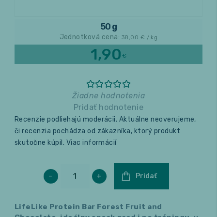
Relax a wellness
50 g
Jednotková cena:
38,00
€ / kg
Masáže
1,90
€
Fitness
Žiadne hodnotenia
Pridať hodnotenie
Recenzie podliehajú moderácii. Aktuálne neoverujeme,
či recenzia pochádza od zákazníka, ktorý produkt
skutočne kúpil.
Viac informácií
-
+
Pridať
LifeLike Protein Bar Forest Fruit and