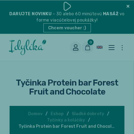
DARUJTE
NOVINKU
– 30 alebo 60 minútovú
MASÁŽ
vo
forme viacúčelovej poukážky!
Chcem voucher :)
0
Tyčinka Protein bar Forest
Fruit and Chocolate
Domov
Eshop
Sladké dobroty
Vhodná na espresso
Tyčinky a koláčiky
Tyčinka Protein bar Forest Fruit and Chocolate
Vhodná na filter
Balené čaje