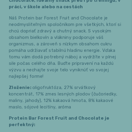
Chocolate, ideálny snack
pred i po tréningu, v
práci, v škole alebo na cestách
Náš Protein bar Forest Fruit and Chocolate je
neodmysliteľným spoločníkom pre všetkých, ktorí si
chcú dopriať zdravý a chutný snack. S vysokým
obsahom bielkovín a vlákniny podporuje váš
organizmus, a zároveň s nízkym obsahom cukru
pomáha udržiavať stabilnú hladinu energie. Vďaka
tomu vám dodá potrebný náboj a vydržíte v plnej
sile počas celého dňa. Buďte pripravení na každú
výzvu a nechajte svoje telo vyniknúť vo svojej
najlepšej forme!
Zloženie:
oligofruktóza, 27% srvátkový
koncentrát, 17% zmes lesných plodov (čučoriedky,
maliny, jahody), 12% kakaová hmota, 8% kakaové
maslo, sójové lecitíny, aróma
Protein Bar Forest Fruit and Chocolate je
perfektný: