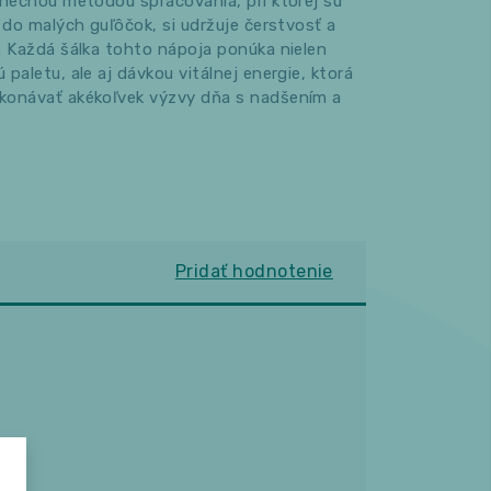
inečnou metódou spracovania, pri ktorej sú
 do malých guľôčok, si udržuje čerstvosť a
. Každá šálka tohto nápoja ponúka nielen
paletu, ale aj dávkou vitálnej energie, ktorá
konávať akékoľvek výzvy dňa s nadšením a
Pridať hodnotenie