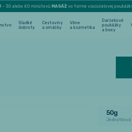
U
– 30 alebo 60 minútovú
MASÁŽ
vo forme viacúčelovej poukážk
Darčekové
Sladké
Cestoviny
Vône
enstvo
poukážky
dobroty
a omáčky
a kozmetika
a boxy
50g
Jednotková