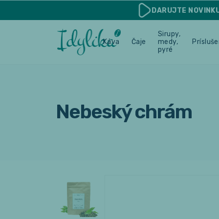
DARUJTE
NOVINK
Sirupy,
Káva
Čaje
medy,
Prísluš
pyré
Nebeský chrám