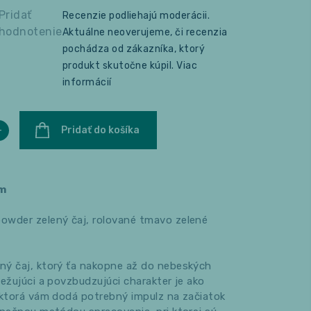
Pridať
Recenzie podliehajú moderácii.
hodnotenie
Aktuálne neoverujeme, či recenzia
pochádza od zákazníka, ktorý
produkt skutočne kúpil.
Viac
informácií
+
Pridať do košíka
m
wder zelený čaj, rolované tmavo zelené
ný čaj, ktorý ťa nakopne až do nebeských
ežujúci a povzbudzujúci charakter je ako
 ktorá vám dodá potrebný impulz na začiatok