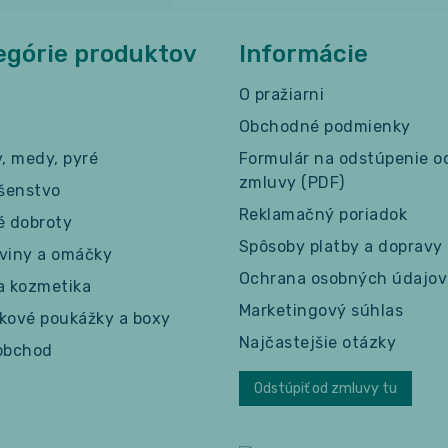
egórie produktov
Informácie
O pražiarni
Obchodné podmienky
y, medy, pyré
Formulár na odstúpenie o
zmluvy (PDF)
ušenstvo
Reklamačný poriadok
é dobroty
Spôsoby platby a dopravy
viny a omáčky
Ochrana osobných údajov
a kozmetika
Marketingový súhlas
kové poukážky a boxy
Najčastejšie otázky
obchod
Odstúpiť od zmluvy tu