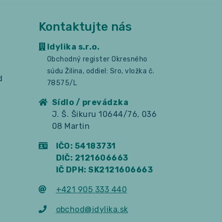
Kontaktujte nás
Idylika s.r.o.
Obchodný register Okresného
súdu Žilina, oddiel: Sro, vložka č.
d
78575/L
Sídlo / prevádzka
J. Š. Šikuru 10644/76, 036
08 Martin
IČO: 54183731
DIČ: 2121606663
IČ DPH: SK2121606663
+421 905 333 440
obchod@idylika.sk