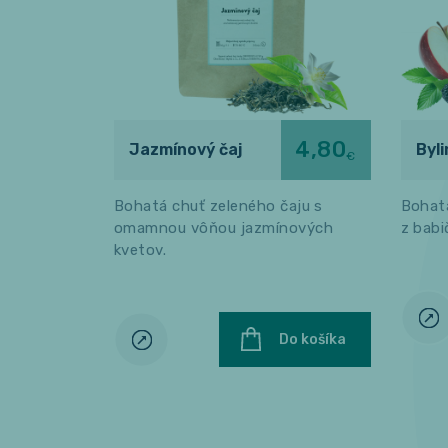
4,80
Jazmínový čaj
Byl
€
Bohatá chuť zeleného čaju s
Bohatá
omamnou vôňou jazmínových
z babi
kvetov.
Do košíka