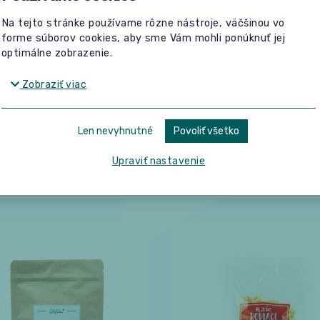
Na tejto stránke používame rôzne nástroje, väčšinou vo
forme súborov cookies, aby sme Vám mohli ponúknuť jej
optimálne zobrazenie.
Zobraziť viac
Len nevyhnutné
Povoliť všetko
Upraviť nastavenie
íci často kupujú