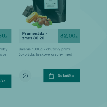
Promenáda -
50
32,00
Horské 
€
€
zmes 80:20
roby
Balenie 1000g • chuťový profil:
Príjemné po
novej
čokoláda, lieskové orechy, med
lúčmi hors
vôňou bazal
Do košíka
šíka