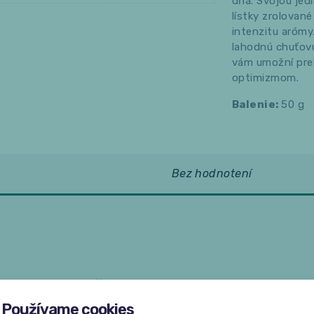
dňa. Svojou jed
lístky zrolované
intenzitu arómy
lahodnú chuťovú 
vám umožní pre
optimizmom.
Balenie:
50 g
Bez hodnotení
Žiadne hodnotenia
Buďte prvý, kto napíše hodnotenie.
Používame cookies