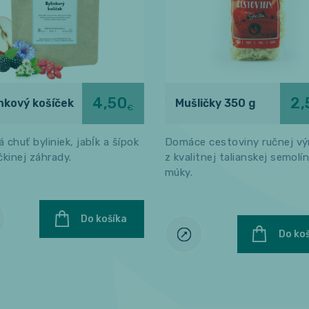
4,50
2,
inkový košíček
Mušličky 350 g
€
 chuť byliniek, jabĺk a šípok
Domáce cestoviny ručnej vý
čkinej záhrady.
z kvalitnej talianskej semolí
múky.
Do košíka
Do ko