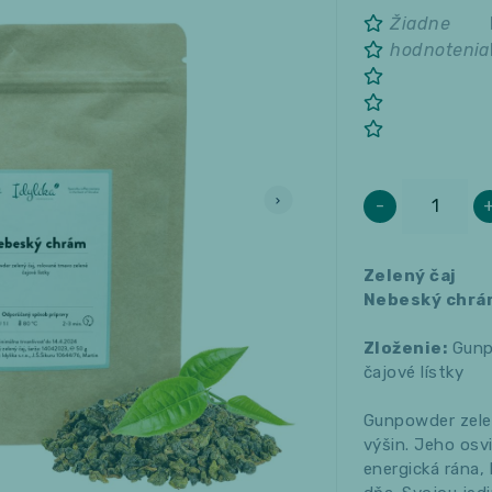
Žiadne
hodnotenia
-
Zelený čaj
Nebeský chrá
Zloženie:
Gunpo
čajové lístky
Gunpowder zele
výšin.
Jeho osvi
energická rána,