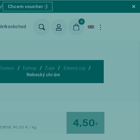
y!
Chcem voucher :)
0
Veľkoobchod
Blog
Kontakt
Domov
Eshop
Čaje
Zelený čaj
Nebeský chrám
4,50
€
 cena:
90,00
€ / kg