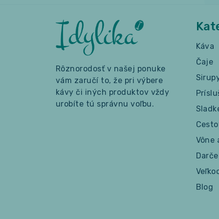
Kat
Káva
Čaje
Rôznorodosť v našej ponuke
Sirup
vám zaručí to, že pri výbere
kávy či iných produktov vždy
Prísl
urobíte tú správnu voľbu.
Sladk
Cesto
Vône 
Darče
Veľko
Blog