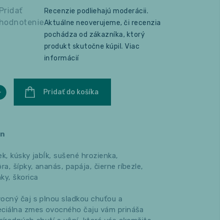
Pridať
Recenzie podliehajú moderácii.
hodnotenie
Aktuálne neoverujeme, či recenzia
pochádza od zákazníka, ktorý
produkt skutočne kúpil.
Viac
informácií
+
Pridať do košíka
en
ek, kúsky jabĺk, sušené hrozienka,
, šípky, ananás, papája, čierne ríbezle,
ky, škorica
ocný čaj s plnou sladkou chuťou a
eciálna zmes ovocného čaju vám prináša