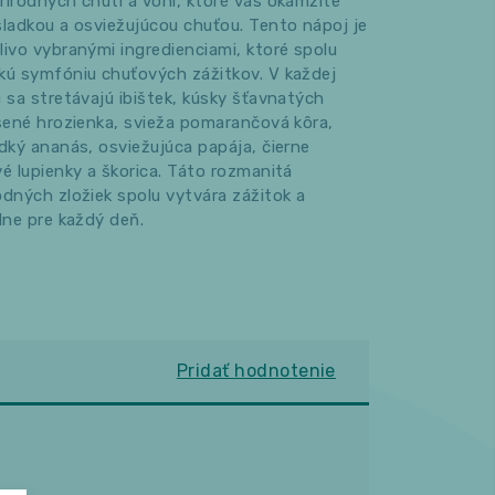
rírodných chutí a vôní, ktoré vás okamžite
sladkou a osviežujúcou chuťou. Tento nápoj je
livo vybranými ingredienciami, ktoré spolu
kú symfóniu chuťových zážitkov. V každej
u sa stretávajú ibištek, kúsky šťavnatých
ušené hrozienka, svieža pomarančová kôra,
adký ananás, osviežujúca papája, čierne
vé lupienky a škorica. Táto rozmanitá
odných zložiek spolu vytvára zážitok a
lne pre každý deň.
Pridať hodnotenie