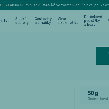
U
– 30 alebo 60 minútovú
MASÁŽ
vo forme viacúčelovej poukážk
Darčekové
Sladké
Cestoviny
Vône
enstvo
poukážky
dobroty
a omáčky
a kozmetika
a boxy
50 g
Jednotková