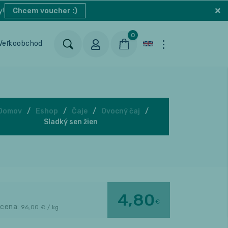
y!
Chcem voucher :)
0
Veľkoobchod
Blog
Kontakt
Domov
Eshop
Čaje
Ovocný čaj
Sladký sen žien
4,80
€
 cena:
96,00
€ / kg