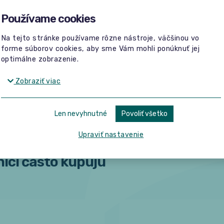
Používame cookies
Žiadne hodnotenia
Buďte prvý, kto napíše hodnotenie.
Na tejto stránke používame rôzne nástroje, väčšinou vo
forme súborov cookies, aby sme Vám mohli ponúknuť jej
optimálne zobrazenie.
Zobraziť viac
Len nevyhnutné
Povoliť všetko
Upraviť nastavenie
íci často kupujú