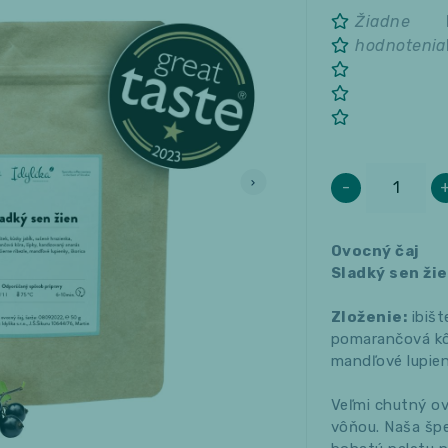
Žiadne
hodnotenia
-
Ovocný čaj
Sladký sen ži
Zloženie:
ibišt
pomarančová kôra
mandľové lupien
Veľmi chutný ov
vôňou. Naša šp