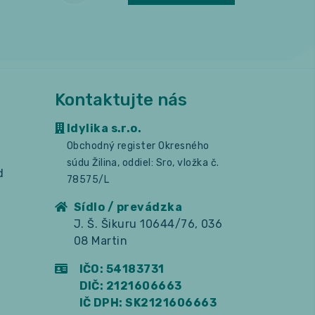
Kontaktujte nás
Idylika s.r.o.
Obchodný register Okresného
súdu Žilina, oddiel: Sro, vložka č.
d
78575/L
Sídlo / prevádzka
J. Š. Šikuru 10644/76, 036
08 Martin
IČO: 54183731
DIČ: 2121606663
IČ DPH: SK2121606663