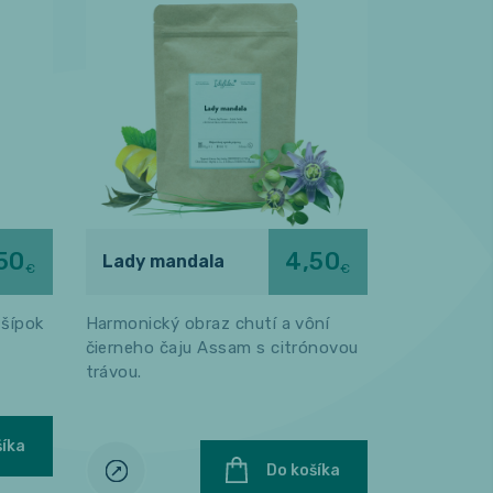
50
4,50
Lady mandala
Matcha 
€
€
 šípok
Harmonický obraz chutí a vôní
Jemne mlet
čierneho čaju Assam s citrónovou
Bohatá na 
trávou.
smaragdovo
šíka
Do košíka