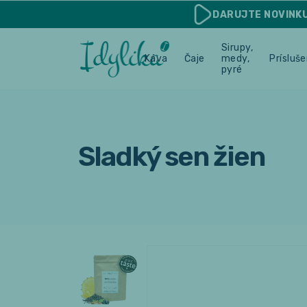
DARUJTE
NOVINK
Sirupy,
Káva
Čaje
medy,
Prísluš
pyré
Sladký sen žien