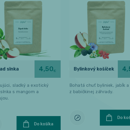
4,50
4,
ad slnka
Bylinkový košíček
€
ujúci, sladký a exotický
Bohatá chuť byliniek, jabĺk a
 slnka s mangom a
z babičkinej záhrady.
jou.
Do ko
Do košíka