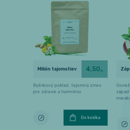
4,50
Milión tajomstiev
Záp
€
Bylinkový poklad, tajomná zmes
Osviež
pre zdravie a harmóniu
západ
maraku
Do košíka