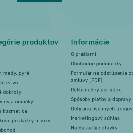
egórie produktov
Informácie
O pražiarni
Obchodné podmienky
y, medy, pyré
Formulár na odstúpenie o
zmluvy (PDF)
ušenstvo
Reklamačný poriadok
é dobroty
Spôsoby platby a dopravy
viny a omáčky
Ochrana osobných údajov
a kozmetika
Marketingový súhlas
kové poukážky a boxy
Najčastejšie otázky
obchod