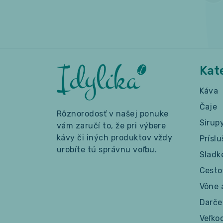
Kat
Káva
Čaje
Rôznorodosť v našej ponuke
Sirup
vám zaručí to, že pri výbere
kávy či iných produktov vždy
Prísl
urobíte tú správnu voľbu.
Sladk
Cesto
Vône 
Darče
Veľko