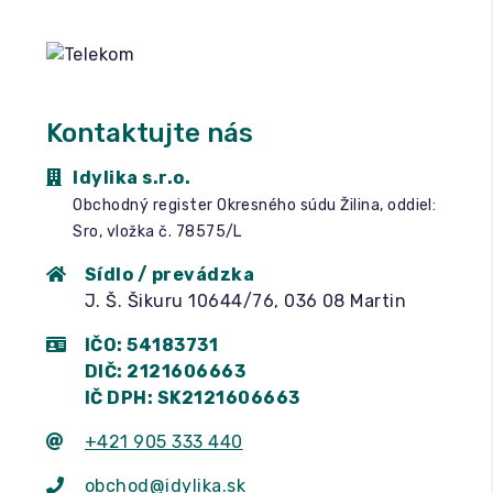
Kontaktujte nás
Idylika s.r.o.
Obchodný register Okresného súdu Žilina, oddiel:
Sro, vložka č. 78575/L
Sídlo / prevádzka
J. Š. Šikuru 10644/76, 036 08 Martin
IČO: 54183731
DIČ: 2121606663
IČ DPH: SK2121606663
+421 905 333 440
obchod@idylika.sk