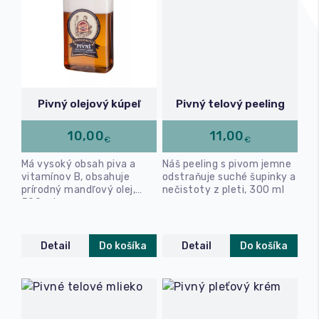
Pivný olejový kúpeľ
Pivný telový peeling
10,00
11,00
€
€
Má vysoký obsah piva a
Náš peeling s pivom jemne
vitamínov B, obsahuje
odstraňuje suché šupinky a
prírodný mandľový olej,
nečistoty z pleti, 300 ml
500 ml
Detail
Do košíka
Detail
Do košíka