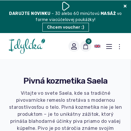
DARUJTE
NOVINKU
– 30 alebo 60 minútovú
MASÁŽ
vo
forme viacúčelovej poukážky!
Chcem voucher :)
0
Pivná kozmetika Saela
Vitajte vo svete Saela, kde sa tradičné
pivovarnícke remeslo stretáva s modernou
starostlivosťou o telo. Pivná kozmetika nie je len
Vhodná na espresso
produktom – je to unikátny zážitok, ktorý
prináša blahodarné účinky piva priamo do vašej
kúpeľne. Pivo je po stáročia známe svojím
Vhodná na filter
Balené čaje