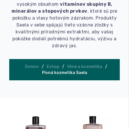
vysokým obsahom
vitamínov skupiny B,
minerálov a stopových prvkov
, ktoré sú pre
Kávové špeciály
Čierny čaj
Náš med
pokožku a vlasy hotovým zázrakom. Produkty
Saela v sebe spájajú tieto vzácne zložky s
Plechovkové kávy
Zelený čaj
Sirupy do kávy a domáce sirupy
Kávové príslušenstvo
kvalitnými prírodnými extraktmi, aby vašej
pokožke dodali potrebnú hydratáciu, výživu a
Výhodné balenie
Ovocný čaj
FIT ovocné pyré
Čajové príslušenstvo
Tyčinky a koláčiky
zdravý jas.
Výberová káva
Bylinný čaj
Čistiace prostriedky
Orechy a sušené ovocie
Cestoviny
Domov
Eshop
Vône a kozmetika
Biely čaj
Šálky Idylika
Orechové maslá
Omáčky
Starostlivosť spojená s prírodou
Pivná kozmetika Saela
Rooibos
Pečieme
Vonné tyčinky
Darčekové boxy
Maté
Oblátky a čokolády
Pivná kozmetika Saela
Kávové kurzy
Matcha
Ubytovanie a kúpele
Hodnotové poukážky