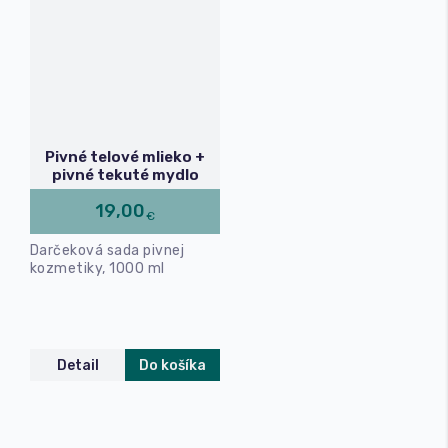
Pivné telové mlieko +
pivné tekuté mydlo
19,00
€
Darčeková sada pivnej
kozmetiky, 1000 ml
Detail
Do košíka