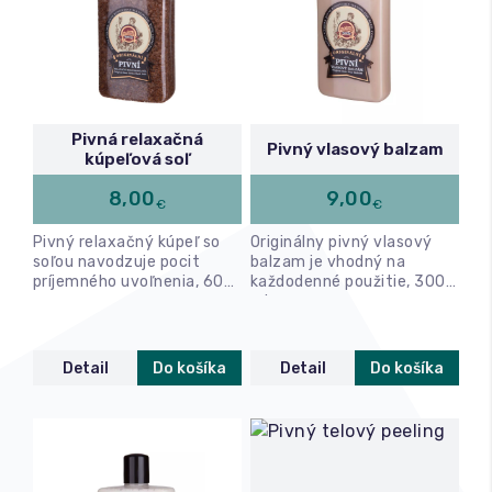
Relax a wellness
Masáže
Pivná relaxačná
Pivný vlasový balzam
kúpeľová soľ
Fitness
8,00
9,00
€
€
Pivný relaxačný kúpeľ so
Originálny pivný vlasový
soľou navodzuje pocit
balzam je vhodný na
príjemného uvoľnenia, 600
každodenné použitie, 300
g
ml
Detail
Do košíka
Detail
Do košíka