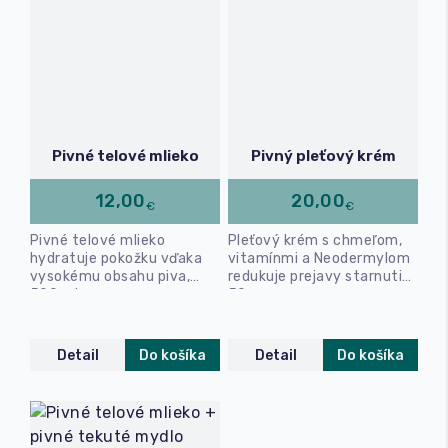
Pivné telové mlieko
Pivný pleťový krém
12,00
20,00
€
€
Pivné telové mlieko
Pleťový krém s chmeľom,
hydratuje pokožku vďaka
vitamínmi a Neodermylom
vysokému obsahu piva,
redukuje prejavy starnutia,
500 ml
50 g
Detail
Do košíka
Detail
Do košíka