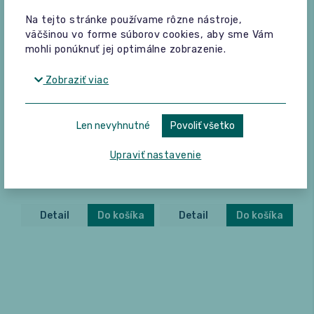
Na tejto stránke používame rôzne nástroje,
väčšinou vo forme súborov cookies, aby sme Vám
mohli ponúknuť jej optimálne zobrazenie.
Taste Box 6x30 g
Taste Box 2 6x30 g
Zobraziť viac
7,80
7,80
€
€
Len nevyhnutné
Povoliť všetko
To pravé riešenie keď si
To pravé riešenie keď si
nevieš vybrať čo ochutnáš.
nevieš vybrať čo ochutnáš.
Upraviť nastavenie
6 x 30g
6 x 30g
Detail
Do košíka
Detail
Do košíka