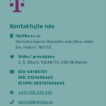
Kontaktujte nás
Idylika s.r.o.
Obchodný register Okresného súdu Žilina, oddiel:
Sro, vložka č. 78575/L
Sídlo / prevádzka
J. Š. Šikuru 10644/76, 036 08 Martin
IČO: 54183731
DIČ: 2121606663
IČ DPH: SK2121606663
+421 905 333 440
obchod@idylika.sk