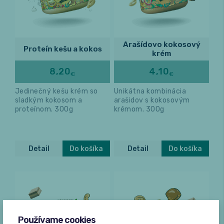
Arašídovo kokosový
Proteín kešu a kokos
krém
8,20
4,10
€
€
Jedinečný kešu krém so
Unikátna kombinácia
sladkým kokosom a
arašidov s kokosovým
proteínom. 300g
krémom. 300g
Detail
Do košíka
Detail
Do košíka
Používame cookies