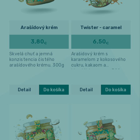
Relax a wellness
Arašídový krém
Twister - caramel
Masáže
3,80
6,50
€
€
Fitness
Skvelá chuť a jemná
Arašidový krém s
konzistencia čistého
karamelom z kokosového
arašídového krému. 300g
cukru, kakaom a
himalájskou soľou. 300g
Detail
Do košíka
Detail
Do košíka