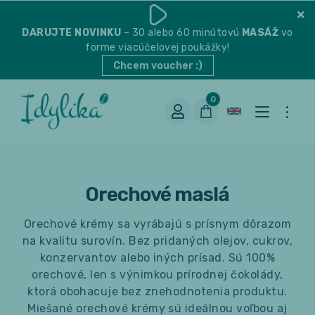
DARUJTE
NOVINKU
– 30 alebo 60 minútovú
MASÁŽ
vo
forme viacúčelovej poukážky!
Chcem voucher :)
0
Orechové maslá
Orechové krémy sa vyrábajú s prísnym dôrazom
na kvalitu surovín. Bez pridaných olejov, cukrov,
konzervantov alebo iných prísad. Sú 100%
Vhodná na espresso
orechové, len s výnimkou prírodnej čokolády,
ktorá obohacuje bez znehodnotenia produktu.
Miešané orechové krémy sú ideálnou voľbou aj
Vhodná na filter
Balené čaje