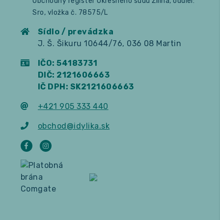
Obchodný register Okresného súdu Žilina, oddiel:
Sro, vložka č. 78575/L
Sídlo / prevádzka
J. Š. Šikuru 10644/76, 036 08 Martin
IČO: 54183731
DIČ: 2121606663
IČ DPH: SK2121606663
+421 905 333 440
obchod@idylika.sk