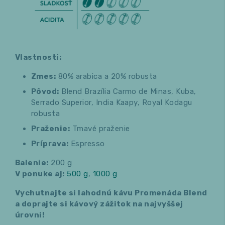
Vlastnosti:
Zmes:
80% arabica a 20% robusta
Pôvod:
Blend Brazília Carmo de Minas, Kuba,
Serrado Superior, India Kaapy, Royal Kodagu
robusta
Praženie:
Tmavé praženie
Príprava:
Espresso
Balenie:
200 g
V ponuke aj:
500 g
,
1000 g
Vychutnajte si lahodnú kávu Promenáda Blend
a doprajte si kávový zážitok na najvyššej
úrovni!