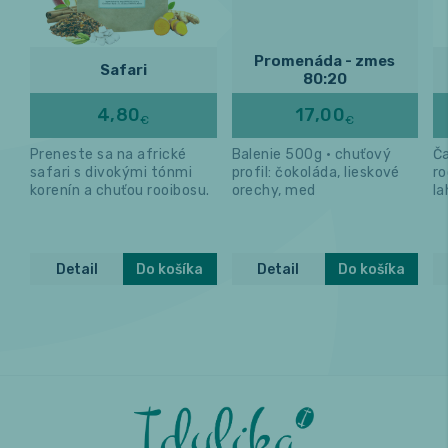
Promenáda - zmes
Safari
80:20
4,80
17,00
€
€
Preneste sa na africké
Balenie 500g • chuťový
Ča
safari s divokými tónmi
profil: čokoláda, lieskové
ro
korenín a chuťou rooibosu.
orechy, med
l
me
Detail
Do košíka
Detail
Do košíka