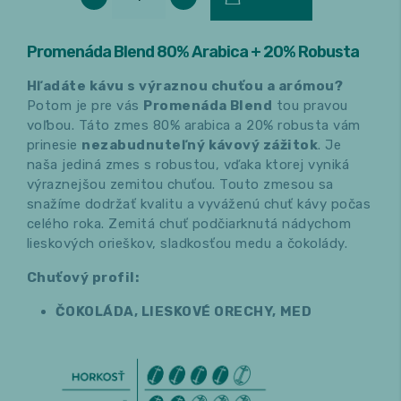
Promenáda Blend 80% Arabica + 20% Robusta
Hľadáte kávu s výraznou chuťou a arómou?
Potom je pre vás
Promenáda Blend
tou pravou
voľbou. Táto zmes 80% arabica a 20% robusta vám
prinesie
nezabudnuteľný kávový zážitok
. Je
naša jediná zmes s robustou, vďaka ktorej vyniká
výraznejšou zemitou chuťou. Touto zmesou sa
snažíme dodržať kvalitu a vyváženú chuť kávy počas
celého roka. Zemitá chuť podčiarknutá nádychom
lieskových orieškov, sladkosťou medu a čokolády.
Chuťový profil:
ČOKOLÁDA, LIESKOVÉ ORECHY
,
MED