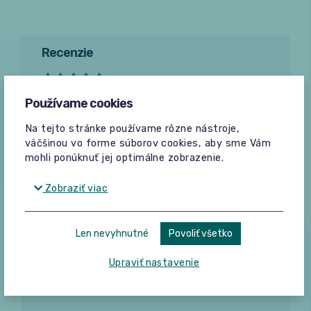
Recenzie
Bez hodnotení
Používame cookies
Pridať hodnotenie
Na tejto stránke používame rôzne nástroje,
väčšinou vo forme súborov cookies, aby sme Vám
mohli ponúknuť jej optimálne zobrazenie.
Zobraziť viac
Žiadne hodnotenia
Len nevyhnutné
Povoliť všetko
Buďte prvý, kto napíše hodnotenie.
Upraviť nastavenie