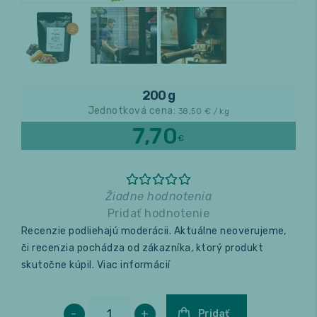
Relax a wellness
Masáže
200 g
Fitness
Jednotková cena:
38,50
€ / kg
7,70
€
Žiadne hodnotenia
Pridať hodnotenie
Recenzie podliehajú moderácii. Aktuálne neoverujeme,
či recenzia pochádza od zákazníka, ktorý produkt
skutočne kúpil.
Viac informácií
-
+
Pridať