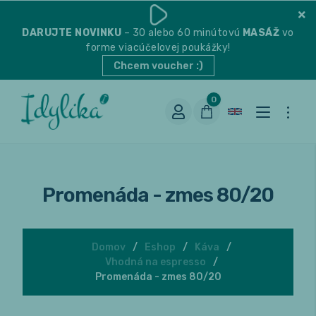
DARUJTE
NOVINKU
– 30 alebo 60 minútovú
MASÁŽ
vo
forme viacúčelovej poukážky!
Chcem voucher :)
0
Promenáda - zmes 80/20
Domov
Eshop
Káva
Vhodná na espresso
Vhodná na espresso
Promenáda - zmes 80/20
Vhodná na filter
Balené čaje