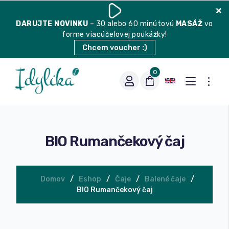
DARUJTE
NOVINKU
– 30 alebo 60 minútovú
MASÁŽ
vo
forme viacúčelovej poukážky!
Chcem voucher :)
0
BIO Rumančekový čaj
Domov
Eshop
Čaje
Balené čaje
BIO Rumančekový čaj
Vhodná na espresso
Vhodná na filter
Balené čaje