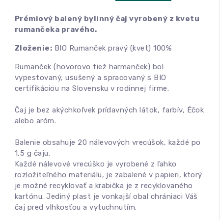
Prémiový balený bylinný čaj vyrobený z kvetu
rumančeka pravého.
Zloženie:
BIO Rumanček pravý (kvet) 100%
Rumanček (hovorovo tiež harmanček) bol
vypestovaný, usušený a spracovaný s BIO
certifikáciou na Slovensku v rodinnej firme.
Čaj je bez akýchkoľvek prídavných látok, farbív, Éčok
alebo aróm.
Balenie obsahuje 20 nálevových vrecúšok, každé po
1,5 g čaju.
Každé nálevové vrecúško je vyrobené z ľahko
rozložiteľného materiálu, je zabalené v papieri, ktorý
je možné recyklovať a krabička je z recyklovaného
kartónu. Jediný plast je vonkajší obal chrániaci Váš
čaj pred vlhkosťou a vytuchnutím.