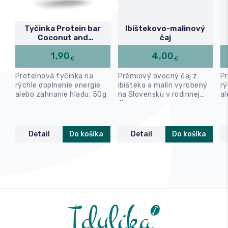
Tyčinka Protein bar
Ibištekovo-malinový
Coconut and
čaj
Chocolate
1,90
4,00
€
€
Proteínová tyčinka na
Prémiový ovocný čaj z
Pr
rýchle doplnenie energie
ibišteka a malín vyrobený
rý
alebo zahnanie hladu. 50g
na Slovensku v rodinnej
al
firme.
Detail
Do košíka
Detail
Do košíka