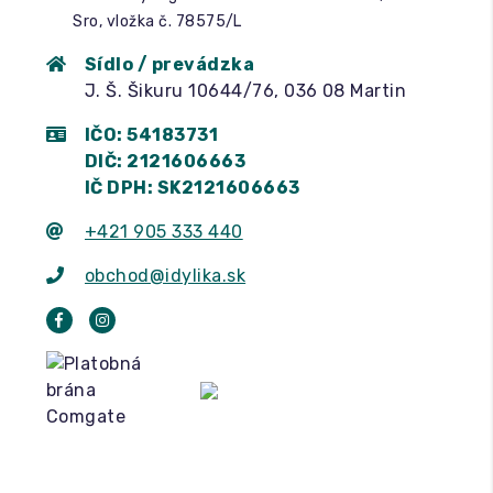
Sro, vložka č. 78575/L
Sídlo / prevádzka
J. Š. Šikuru 10644/76, 036 08 Martin
IČO: 54183731
DIČ: 2121606663
IČ DPH: SK2121606663
+421 905 333 440
obchod@idylika.sk