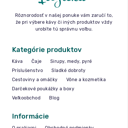
Rôznorodosť v našej ponuke vám zaručí to,
že pri výbere kávy či iných produktov vždy
urobíte tú správnu voľbu.
Kategórie produktov
Káva
Čaje
Sirupy, medy, pyré
Príslušenstvo
Sladké dobroty
Cestoviny a omáčky
Vône a kozmetika
Darčekové poukážky a boxy
Veľkoobchod
Blog
Informácie
O pražiarni
Obchodné podmienky