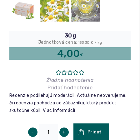
Relax a wellness
Masáže
30 g
Jednotková cena:
133,30
€ / kg
Fitness
4,00
€
Žiadne hodnotenia
Pridať hodnotenie
Recenzie podliehajú moderácii. Aktuálne neoverujeme,
či recenzia pochádza od zákazníka, ktorý produkt
skutočne kúpil.
Viac informácií
-
+
Pridať