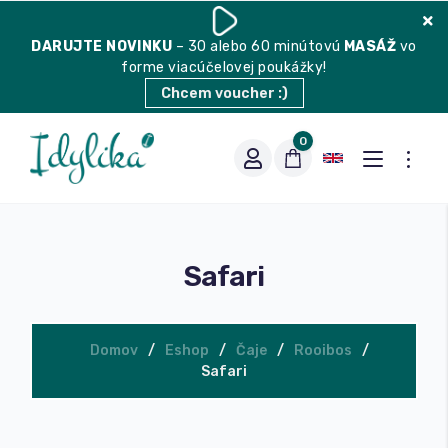
DARUJTE
NOVINKU
– 30 alebo 60 minútovú
MASÁŽ
vo
forme viacúčelovej poukážky!
Chcem voucher :)
0
Safari
Domov
Eshop
Čaje
Rooibos
Safari
Vhodná na espresso
Vhodná na filter
Balené čaje