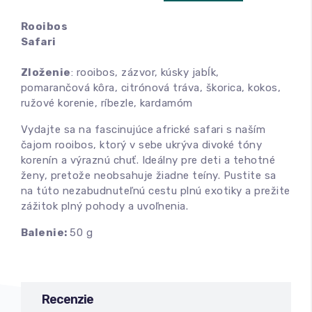
Rooibos
Safari
Zloženie
: rooibos, zázvor, kúsky jabĺk,
pomarančová kôra, citrónová tráva, škorica, kokos,
ružové korenie, ríbezle, kardamóm
Vydajte sa na fascinujúce africké safari s naším
čajom rooibos, ktorý v sebe ukrýva divoké tóny
korenín a výraznú chuť. Ideálny pre deti a tehotné
ženy, pretože neobsahuje žiadne teíny. Pustite sa
na túto nezabudnuteľnú cestu plnú exotiky a prežite
zážitok plný pohody a uvoľnenia.
Balenie:
50 g
Recenzie