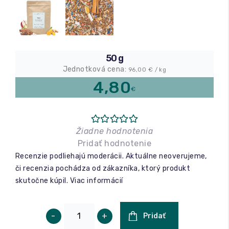
Relax a wellness
Masáže
50 g
Jednotková cena:
96,00
€ / kg
Fitness
4,80
€
Žiadne hodnotenia
Pridať hodnotenie
Recenzie podliehajú moderácii. Aktuálne neoverujeme,
či recenzia pochádza od zákazníka, ktorý produkt
skutočne kúpil.
Viac informácií
-
+
Pridať