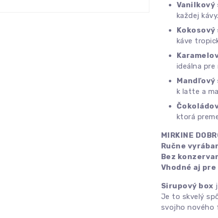
Vanilkový 
každej kávy
Kokosový 
káve tropic
Karamelov
ideálna pre
Mandľový 
k latte a m
Čokoládov
ktorá preme
MIRKINE DOB
Ručne vyrába
Bez konzerva
Vhodné aj pre
Sirupový box
j
Je to skvelý sp
svojho nového f