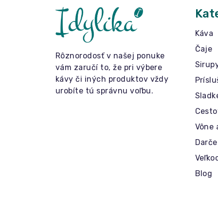
Kat
Káva
Čaje
Rôznorodosť v našej ponuke
Sirup
vám zaručí to, že pri výbere
kávy či iných produktov vždy
Prísl
urobíte tú správnu voľbu.
Sladk
Cesto
Vône 
Darče
Veľko
Blog