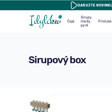
DARUJTE
NOVINK
Sirupy,
Káva
Čaje
medy,
Prísluš
pyré
Sirupový box