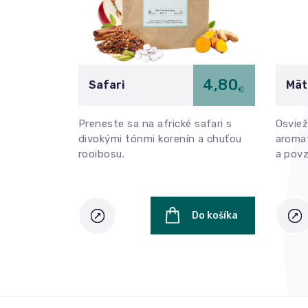
4,80
Safari
Mät
€
Preneste sa na africké safari s
Osviež
divokými tónmi korenín a chuťou
aroma
rooibosu.
a povz
Do košíka