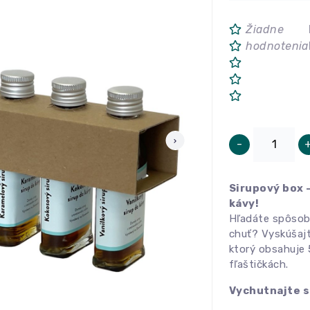
Žiadne
hodnotenia
-
Sirupový box –
kávy!
Hľadáte spôsob,
chuť? Vyskúšaj
ktorý obsahuje 
fľaštičkách.
Vychutnajte s