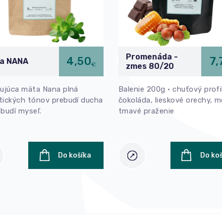
Promenáda -
4,50
7,
a NANA
€
zmes 80/20
ujúca mäta Nana plná
Balenie 200g • chuťový profil
tických tónov prebudí ducha
čokoláda, lieskové orechy, m
budí myseľ.
tmavé praženie
Do košíka
Do ko