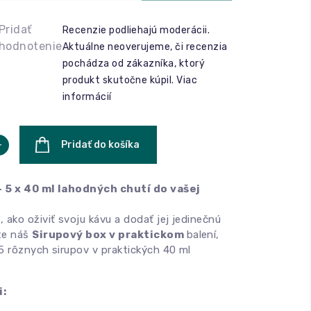
Pridať
Recenzie podliehajú moderácii.
hodnotenie
Aktuálne neoverujeme, či recenzia
pochádza od zákazníka, ktorý
produkt skutočne kúpil.
Viac
informácií
+
Pridať do košíka
 5 x 40 ml lahodných chutí do vašej
 ako oživiť svoju kávu a dodať jej jedinečnú
te náš
Sirupový box v praktickom
balení,
5 rôznych sirupov v praktických 40 ml
i: