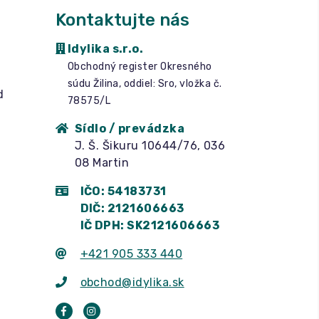
Kontaktujte nás
Idylika s.r.o.
Obchodný register Okresného
súdu Žilina, oddiel: Sro, vložka č.
d
78575/L
Sídlo / prevádzka
J. Š. Šikuru 10644/76, 036
08 Martin
IČO: 54183731
DIČ: 2121606663
IČ DPH: SK2121606663
+421 905 333 440
obchod@idylika.sk