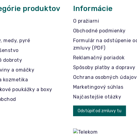
egórie produktov
Informácie
O pražiarni
Obchodné podmienky
y, medy, pyré
Formulár na odstúpenie o
zmluvy (PDF)
ušenstvo
Reklamačný poriadok
é dobroty
Spôsoby platby a dopravy
viny a omáčky
Ochrana osobných údajov
a kozmetika
Marketingový súhlas
kové poukážky a boxy
Najčastejšie otázky
obchod
Odstúpiť od zmluvy tu