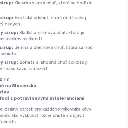
sirup:
Klasická sladká chuť, ktorá sa hodí do
.
sirup:
Exotická príchuť, ktorá dodá vašej
ký nádych.
ý sirup:
Sladká a krémová chuť, ktorá je
 milovníkov sladkostí.
sirup:
Jemná a orechová chuť, ktorá sa hodí
acchiato.
ý sirup:
Bohatá a lahodná chuť čokolády,
ní vašu kávu na dezert.
ROTY
né na Slovensku
ntov
 ľudí s potravinovými intoleranciami
e ideálny darček pre každého milovníka kávy.
ôsob, ako vyskúšať rôzne chute a objaviť
avorita.