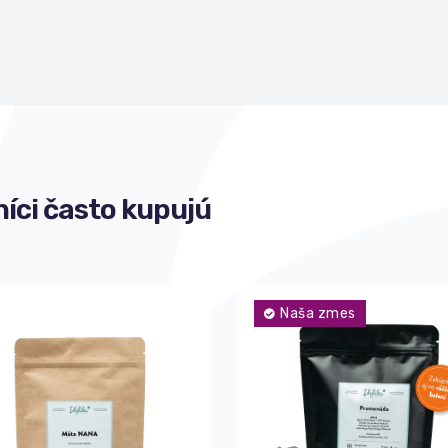
íci často kupujú
Naša zmes