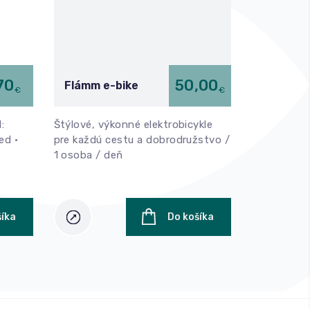
70
50,00
Flámm e-bike
Mušličky
€
€
:
Štýlové, výkonné elektrobicykle
Domáce ces
ed •
pre každú cestu a dobrodružstvo /
z kvalitnej
1 osoba / deň
múky.
šíka
Do košíka