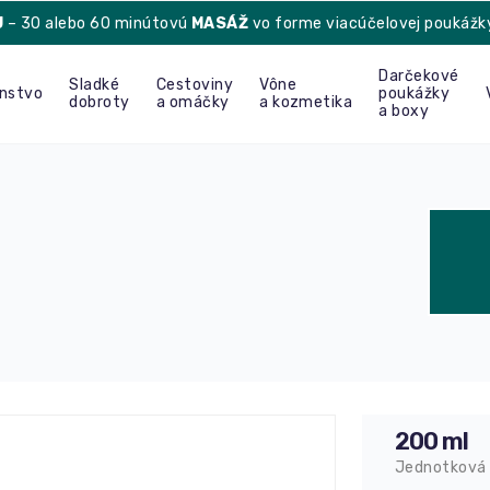
U
– 30 alebo 60 minútovú
MASÁŽ
vo forme viacúčelovej poukážk
Darčekové
Sladké
Cestoviny
Vône
enstvo
poukážky
dobroty
a omáčky
a kozmetika
a boxy
200 ml
Jednotková