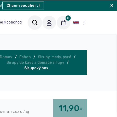
y!
Chcem voucher :)
0
Veľkoobchod
Blog
Kontakt
Domov
Eshop
Sirupy, medy, pyré
Sirupy do kávy a domáce sirupy
Sirupový box
11,90
€
 cena:
59,50
€ / kg