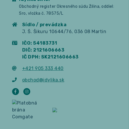
Obchodný register Okresného súdu Žilina, oddiel:
Sro, vložka č. 78575/L
Sídlo / prevádzka
J. Š. Šikuru 10644/76, 036 08 Martin
IČO: 54183731
DIČ: 2121606663
IČ DPH: SK2121606663
+421 905 333 440
obchod@idylika.sk