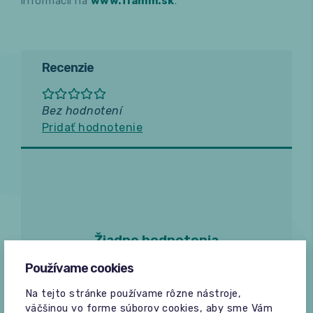
informácií na
www.flamm.sk
.
Recenzie
Bez hodnotení
Pridať hodnotenie
Žiadne hodnotenia
Buďte prvý, kto napíše hodnotenie.
Používame cookies
Na tejto stránke používame rôzne nástroje,
väčšinou vo forme súborov cookies, aby sme Vám