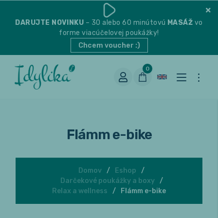
DARUJTE
NOVINKU
– 30 alebo 60 minútovú
MASÁŽ
vo
forme viacúčelovej poukážky!
Chcem voucher :)
0
Flámm e-bike
Domov
Eshop
Darčekové poukážky a boxy
Vhodná na espresso
Relax a wellness
Flámm e-bike
Vhodná na filter
Balené čaje