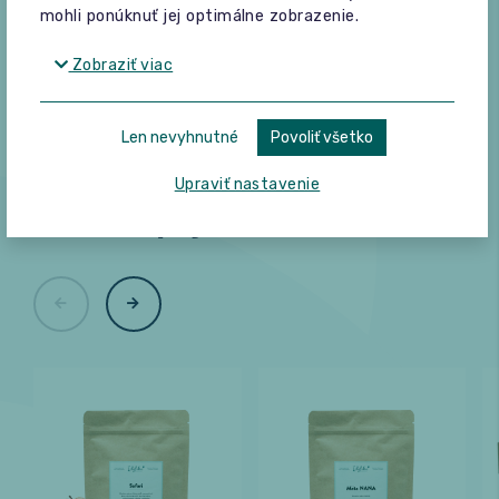
mohli ponúknuť jej optimálne zobrazenie.
Zobraziť viac
Len nevyhnutné
Povoliť všetko
K tomuto produktu zákazníci
Upraviť nastavenie
často kupujú