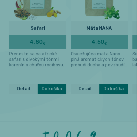
Safari
Mäta NANA
4,80
4,50
€
€
Preneste sa na africké
Osviežujúca mäta Nana
Si
safari s divokými tónmi
plná aromatických tónov
ba
korenín a chuťou rooibosu.
prebudí ducha a povzbudí
la
myseľ.
Detail
Do košíka
Detail
Do košíka