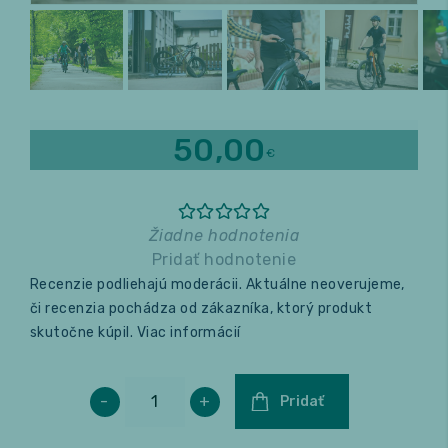
Relax a wellness
Masáže
50,00
Fitness
€
Žiadne hodnotenia
Pridať hodnotenie
Recenzie podliehajú moderácii. Aktuálne neoverujeme,
či recenzia pochádza od zákazníka, ktorý produkt
skutočne kúpil.
Viac informácií
-
+
Pridať