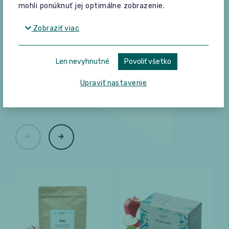
mohli ponúknuť jej optimálne zobrazenie.
Zobraziť viac
Len nevyhnutné
Povoliť všetko
K tomuto produktu zákazníci
Upraviť nastavenie
často kupujú