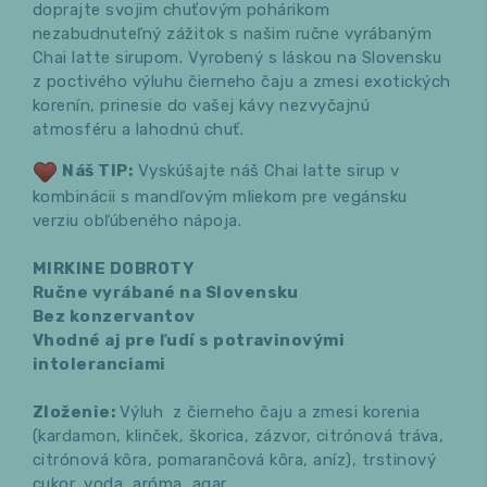
doprajte svojim chuťovým pohárikom
nezabudnuteľný zážitok s našim ručne vyrábaným
Chai latte sirupom. Vyrobený s láskou na Slovensku
z poctivého výluhu čierneho čaju a zmesi exotických
korenín, prinesie do vašej kávy nezvyčajnú
atmosféru a lahodnú chuť.
Náš TIP:
Vyskúšajte náš Chai latte sirup v
kombinácii s mandľovým mliekom pre vegánsku
verziu obľúbeného nápoja.
MIRKINE DOBROTY
Ručne vyrábané na Slovensku
Bez konzervantov
Vhodné aj pre ľudí s potravinovými
intoleranciami
Zloženie:
Výluh z čierneho čaju a zmesi korenia
(kardamon, klinček, škorica, zázvor, citrónová tráva,
citrónová kôra, pomarančová kôra, aníz), trstinový
cukor, voda, aróma, agar