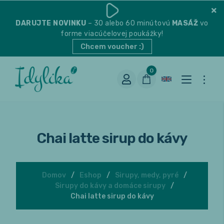
DARUJTE
NOVINKU
– 30 alebo 60 minútovú
MASÁŽ
vo
forme viacúčelovej poukážky!
Chcem voucher :)
0
Chai latte sirup do kávy
Domov
Eshop
Sirupy, medy, pyré
Sirupy do kávy a domáce sirupy
Vhodná na espresso
Chai latte sirup do kávy
Vhodná na filter
Balené čaje