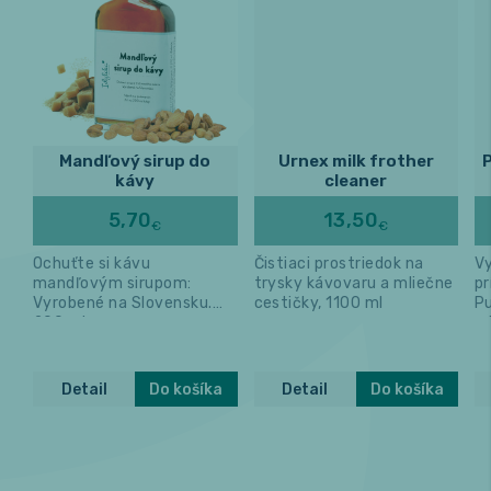
Mandľový sirup do
Urnex milk frother
P
kávy
cleaner
5,70
13,50
€
€
Ochuťte si kávu
Čistiaci prostriedok na
Vy
mandľovým sirupom:
trysky kávovaru a mliečne
pr
Vyrobené na Slovensku.
cestičky, 1100 ml
Pu
200 ml
m
Detail
Do košíka
Detail
Do košíka