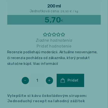
200 ml
Jednotková cena:
Relax a wellness
28,50
€ / kg
5,70
€
Masáže
Fitness
Žiadne hodnotenia
Pridať hodnotenie
Recenzie podliehajú moderácii. Aktuálne neoverujeme,
či recenzia pochádza od zákazníka, ktorý produkt
skutočne kúpil.
Viac informácií
-
+
Pridať
Vylepšite si kávu čokoládovým sirupom:
Jednoduchý recept na lahodný zážitok