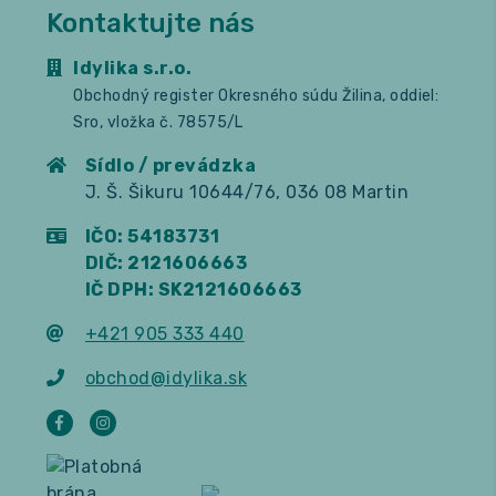
Kontaktujte nás
Idylika s.r.o.
Obchodný register Okresného súdu Žilina, oddiel:
Sro, vložka č. 78575/L
Sídlo / prevádzka
J. Š. Šikuru 10644/76, 036 08 Martin
IČO: 54183731
DIČ: 2121606663
IČ DPH: SK2121606663
+421 905 333 440
obchod@idylika.sk