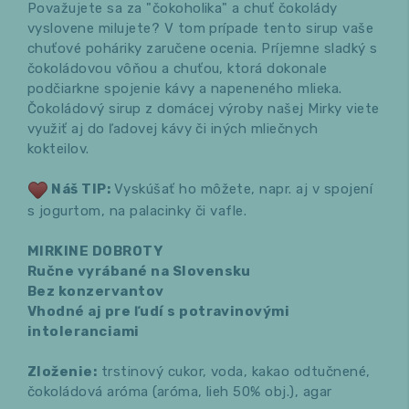
Považujete sa za "čokoholika" a chuť čokolády
vyslovene milujete? V tom prípade tento sirup vaše
chuťové poháriky zaručene ocenia. Príjemne sladký s
čokoládovou vôňou a chuťou, ktorá dokonale
podčiarkne spojenie kávy a napeneného mlieka.
Čokoládový sirup z domácej výroby našej Mirky viete
využiť aj do ľadovej kávy či iných mliečnych
kokteilov.
Náš TIP:
Vyskúšať ho môžete, napr. aj v spojení
s jogurtom, na palacinky či vafle.
MIRKINE DOBROTY
Ručne vyrábané na Slovensku
Bez konzervantov
Vhodné aj pre ľudí s potravinovými
intoleranciami
Zloženie:
trstinový cukor, voda, kakao odtučnené,
čokoládová aróma (aróma, lieh 50% obj.), agar