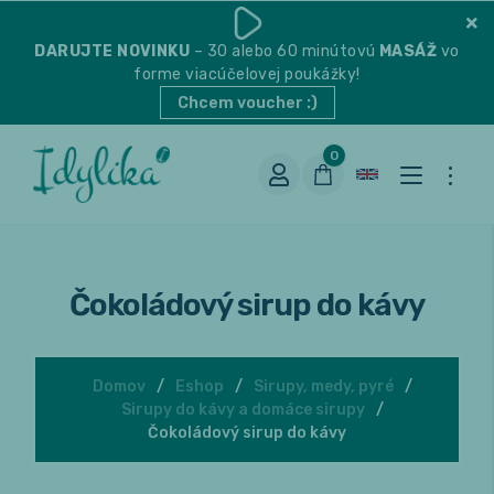
DARUJTE
NOVINKU
– 30 alebo 60 minútovú
MASÁŽ
vo
forme viacúčelovej poukážky!
Chcem voucher :)
0
Čokoládový sirup do kávy
Domov
Eshop
Sirupy, medy, pyré
Sirupy do kávy a domáce sirupy
Vhodná na espresso
Čokoládový sirup do kávy
Vhodná na filter
Balené čaje