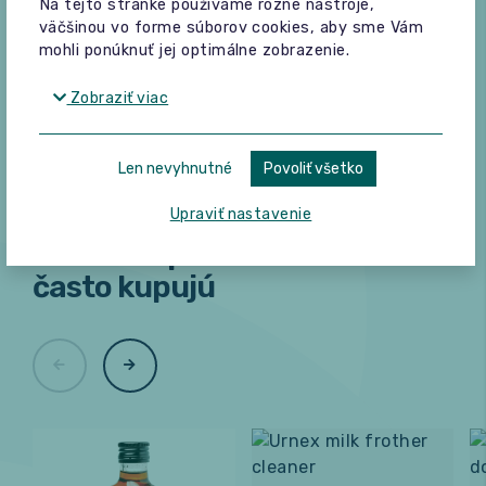
Na tejto stránke používame rôzne nástroje,
väčšinou vo forme súborov cookies, aby sme Vám
mohli ponúknuť jej optimálne zobrazenie.
Zobraziť viac
Len nevyhnutné
Povoliť všetko
Upraviť nastavenie
K tomuto produktu zákazníci
často kupujú