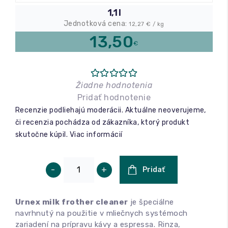
1,1 l
Jednotková cena:
Relax a wellness
12,27
€ / kg
13,50
€
Masáže
Fitness
Žiadne hodnotenia
Pridať hodnotenie
Recenzie podliehajú moderácii. Aktuálne neoverujeme,
či recenzia pochádza od zákazníka, ktorý produkt
skutočne kúpil.
Viac informácií
-
+
Pridať
Urnex milk frother cleaner
je špeciálne
navrhnutý na použitie v mliečnych systémoch
zariadení na prípravu kávy a espressa. Rinza,