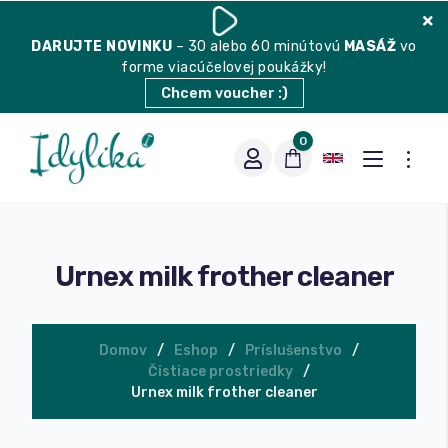
DARUJTE
NOVINKU
– 30 alebo 60 minútovú
MASÁŽ
vo
forme viacúčelovej poukážky!
Chcem voucher :)
0
Urnex milk frother cleaner
Domov
Eshop
Príslušenstvo
Čistiace prostriedky
Vhodná na espresso
Urnex milk frother cleaner
Vhodná na filter
Balené čaje