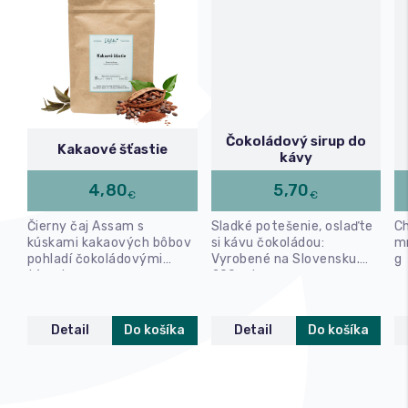
Čokoládový sirup do
Kakaové šťastie
kávy
4,80
5,70
€
€
Čierny čaj Assam s
Sladké potešenie, oslaďte
Ch
kúskami kakaových bôbov
si kávu čokoládou:
m
pohladí čokoládovými
Vyrobené na Slovensku.
g
tónmi.
200 ml
Detail
Do košíka
Detail
Do košíka