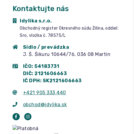
Kontaktujte nás
Idylika s.r.o.
Obchodný register Okresného súdu Žilina, oddiel:
Sro, vložka č. 78575/L
Sídlo / prevádzka
J. Š. Šikuru 10644/76, 036 08 Martin
IČO: 54183731
DIČ: 2121606663
IČ DPH: SK2121606663
+421 905 333 440
obchod@idylika.sk