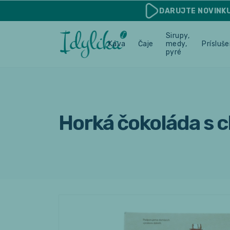
DARUJTE
NOVINK
Sirupy,
Káva
Čaje
medy,
Prísluš
pyré
Horká čokoláda s