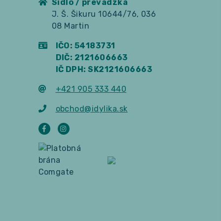
Sídlo / prevádzka
J. Š. Šikuru 10644/76, 036
08 Martin
IČO: 54183731
DIČ: 2121606663
IČ DPH: SK2121606663
+421 905 333 440
obchod@idylika.sk