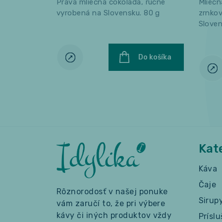
Pravá mliečna čokoláda, ručne
Mlieč
vyrobená na Slovensku. 80 g
zrnkov
Sloven
Do košíka
Kat
Káva
Čaje
Rôznorodosť v našej ponuke
Sirup
vám zaručí to, že pri výbere
kávy či iných produktov vždy
Prísl