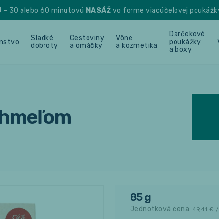
U
– 30 alebo 60 minútovú
MASÁŽ
vo forme viacúčelovej poukážk
Darčekové
Sladké
Cestoviny
Vône
enstvo
poukážky
dobroty
a omáčky
a kozmetika
a boxy
 chmeľom
85 g
Jednotková cena:
49,41
€ /