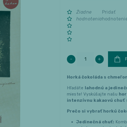
Žiadne
Pridať
hodnotenia
hodnoteni
-
+
Horká čokoláda s chmeľo
Hľadáte
lahodnú a jedine
mieste! Vyskúšajte našu
hor
intenzívnu kakaovú chuť
Prečo si vybrať horkú čo
Jedinečná chuť:
Kombi