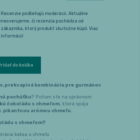
Recenzie podliehajú moderácii. Aktuálne
e
neoverujeme, či recenzia pochádza od
zákazníka, ktorý produkt skutočne kúpil.
Viac
informácií
Pridať do košíka
m, prekvapivá kombinácia pre gurmánov
čnú pochúťku
? Potom ste na správnom
kú čokoládu s chmeľom
, ktorá spája
s
pikantnou arómou chmeľu
.
koládu s chmeľom?
nácia kakaa a chmeľu