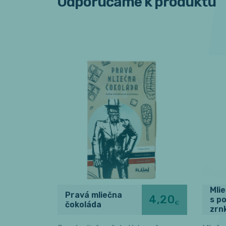
Odporúčame k produktu
Mli
Pravá mliečna
4,20
s p
€
čokoláda
zrn