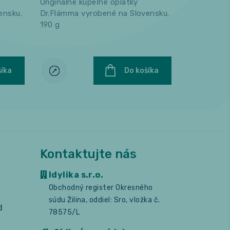
Originálne kúpeľné oplátky
Originálne 
ensku.
Dr.Flámma vyrobené na Slovensku.
Dr.Flámma 
190 g
190 g
šíka
Do košíka
Kontaktujte nás
Idylika s.r.o.
Obchodný register Okresného
súdu Žilina, oddiel: Sro, vložka č.
d
78575/L