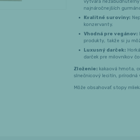
vytvára nezabudnuteľný 
najnáročnejších gurmán
Kvalitné suroviny:
Nep
konzervanty.
Vhodná pre vegánov:
produkty, takže si ju mô
Luxusný darček:
Horká
darček pre milovníkov čo
Zloženie:
kakaová hmota, cu
slnečnicový lecitín, prírodná
Môže obsahovať stopy mlieka