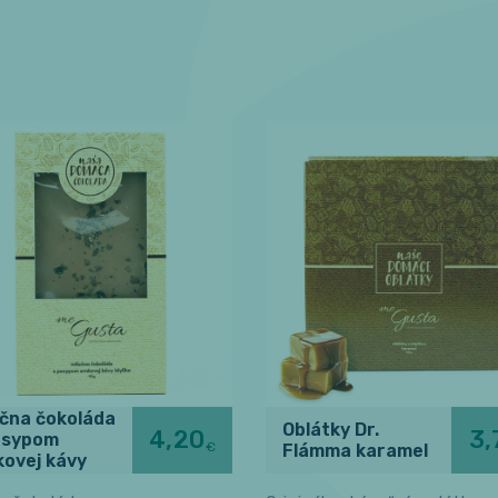
ečna čokoláda
Oblátky Dr.
4,20
3,
osypom
€
Flámma karamel
kovej kávy