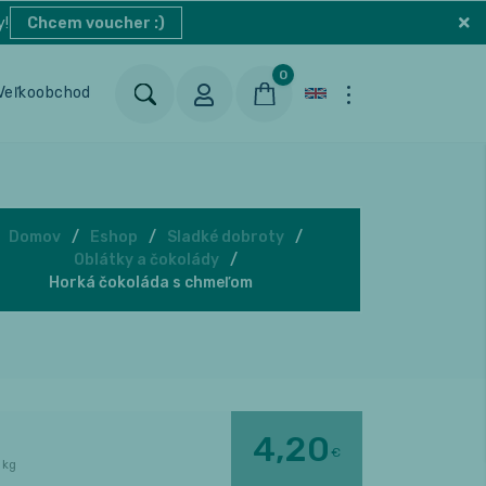
y!
Chcem voucher :)
0
Veľkoobchod
Blog
Kontakt
Domov
Eshop
Sladké dobroty
Oblátky a čokolády
Horká čokoláda s chmeľom
4,20
€
 kg