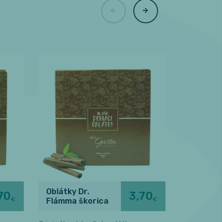
Oblátky Dr.
Oblátky 
70
3,70
€
€
Flámma škorica
Flámma 