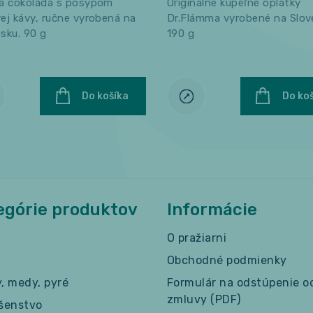
na čokoláda s posypom
Originálne kúpeľné oplátky
ej kávy, ručne vyrobená na
Dr.Flámma vyrobené na Slov
sku. 90 g
190 g
Do košíka
Do ko
egórie produktov
Informácie
O pražiarni
Obchodné podmienky
y, medy, pyré
Formulár na odstúpenie o
zmluvy (PDF)
ušenstvo