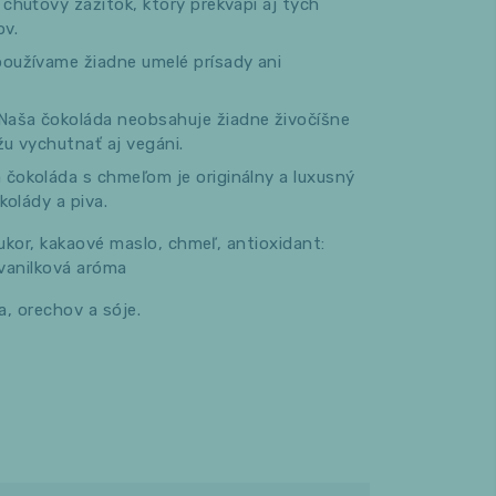
chuťový zážitok, ktorý prekvapí aj tých
ov.
oužívame žiadne umelé prísady ani
Naša čokoláda neobsahuje žiadne živočíšne
žu vychutnať aj vegáni.
 čokoláda s chmeľom je originálny a luxusný
kolády a piva.
kor, kakaové maslo, chmeľ, antioxidant:
 vanilková aróma
, orechov a sóje.