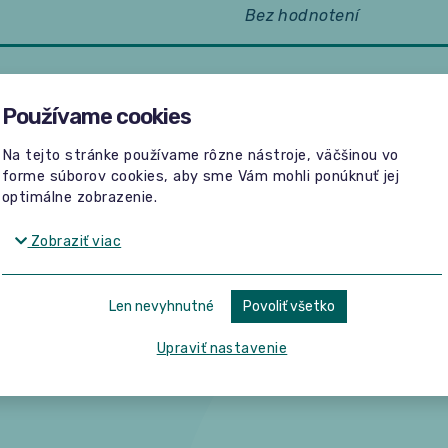
Bez hodnotení
Používame cookies
Na tejto stránke používame rôzne nástroje, väčšinou vo
Žiadne hodnotenia
forme súborov cookies, aby sme Vám mohli ponúknuť jej
optimálne zobrazenie.
Buďte prvý, kto napíše hodnotenie.
Zobraziť viac
Len nevyhnutné
Povoliť všetko
Upraviť nastavenie