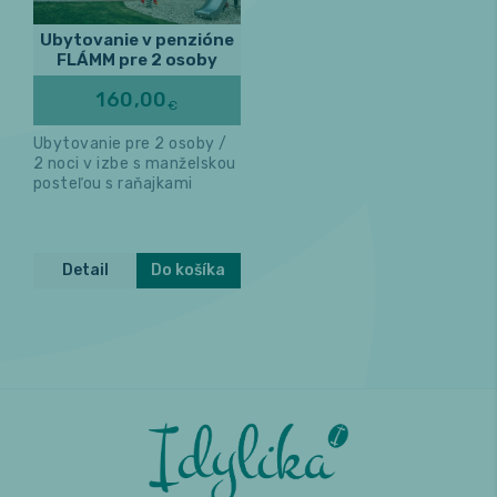
Ubytovanie v penzióne
FLÁMM pre 2 osoby
160,00
€
Ubytovanie pre 2 osoby /
2 noci v izbe s manželskou
posteľou s raňajkami
Detail
Do košíka