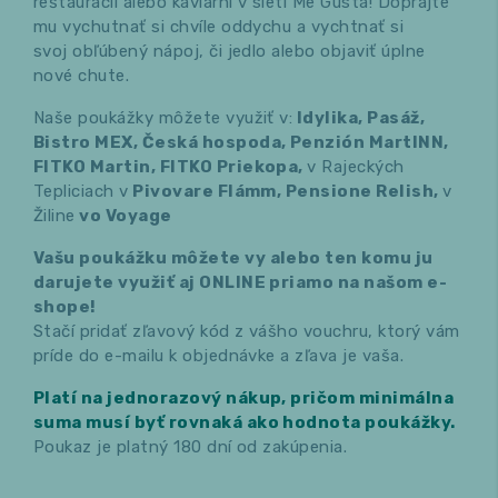
reštaurácií alebo kaviarní v sieti Me Gusta! Doprajte
mu vychutnať si chvíle oddychu a vychtnať si
svoj obľúbený nápoj, či jedlo alebo objaviť úplne
nové chute.
Naše poukážky môžete využiť v:
Idylika, Pasáž,
Bistro MEX, Česká hospoda, Penzión MartINN,
FITKO Martin, FITKO Priekopa,
v Rajeckých
Tepliciach v
Pivovare Flámm, Pensione Relish,
v
Žiline
vo Voyage
Vašu poukážku môžete vy alebo ten komu ju
darujete využiť aj ONLINE priamo na našom e-
shope!
Stačí pridať zľavový kód z vášho vouchru, ktorý vám
príde do e-mailu k objednávke a zľava je vaša.
Platí na jednorazový nákup, pričom minimálna
suma musí byť rovnaká ako hodnota poukážky.
Poukaz je platný 180 dní od zakúpenia.