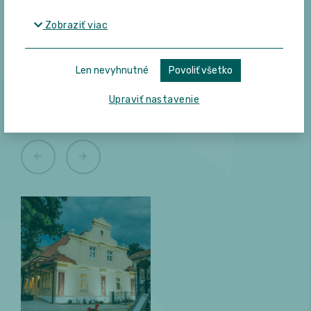
Zobraziť viac
Len nevyhnutné
Povoliť všetko
K tomuto produktu zákazníci
Upraviť nastavenie
často kupujú