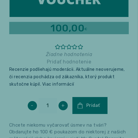
Relax a wellness
100,00
€
Masáže
Fitness
Žiadne hodnotenia
Pridať hodnotenie
Recenzie podliehajú moderácii. Aktuálne neoverujeme,
či recenzia pochádza od zákazníka, ktorý produkt
skutočne kúpil.
Viac informácií
-
+
Pridať
Chcete niekomu vyčarovať úsmev na tvári?
Obdarujte ho 100 € poukazom do niektorej z našich