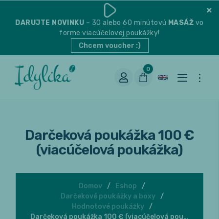
DARUJTE
NOVINKU
– 30 alebo 60 minútovú
MASÁŽ
vo
forme viacúčelovej poukážky!
Chcem voucher :)
0
Darčeková poukážka 100 €
(viacúčelová poukážka)
Domov
Eshop
Vhodná na espresso
Darčekové poukážky a boxy
Hodnotové poukážky
Vhodná na filter
Balené čaje
Darčeková poukážka 100 € (viacúčelová poukážka)