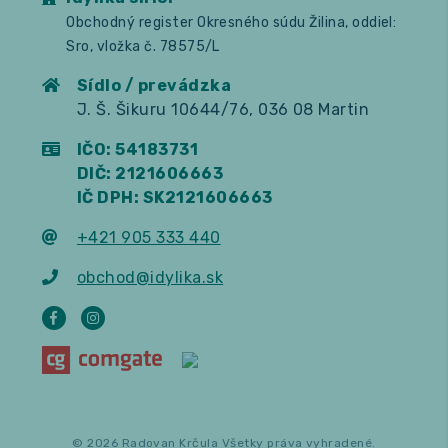
Obchodný register Okresného súdu Žilina, oddiel:
Sro, vložka č. 78575/L
Sídlo / prevádzka
J. Š. Šikuru 10644/76, 036 08 Martin
IČO: 54183731
DIČ: 2121606663
IČ DPH: SK2121606663
+421 905 333 440
obchod@idylika.sk
© 2026 Radovan Krčula Všetky práva vyhradené.