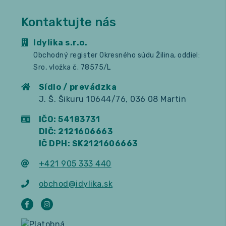
Kontaktujte nás
Idylika s.r.o.
Obchodný register Okresného súdu Žilina, oddiel:
Sro, vložka č. 78575/L
Sídlo / prevádzka
J. Š. Šikuru 10644/76, 036 08 Martin
IČO: 54183731
DIČ: 2121606663
IČ DPH: SK2121606663
+421 905 333 440
obchod@idylika.sk