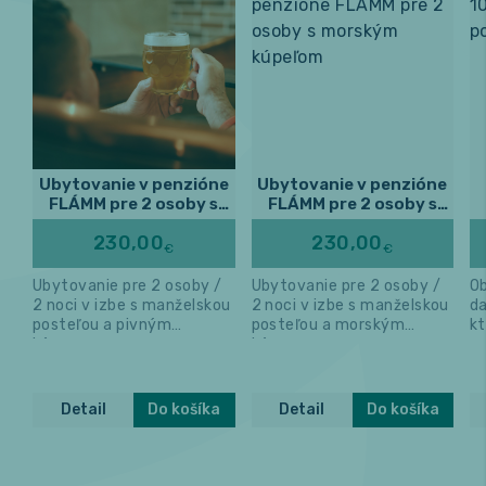
Ubytovanie v penzióne
Ubytovanie v penzióne
FLÁMM pre 2 osoby s
FLÁMM pre 2 osoby s
pivným kúpeľom
morským kúpeľom
230,00
230,00
€
€
Ubytovanie pre 2 osoby /
Ubytovanie pre 2 osoby /
Ob
2 noci v izbe s manželskou
2 noci v izbe s manželskou
d
posteľou a pivným
posteľou a morským
kt
kúpeľom
kúpeľom
Detail
Do košíka
Detail
Do košíka