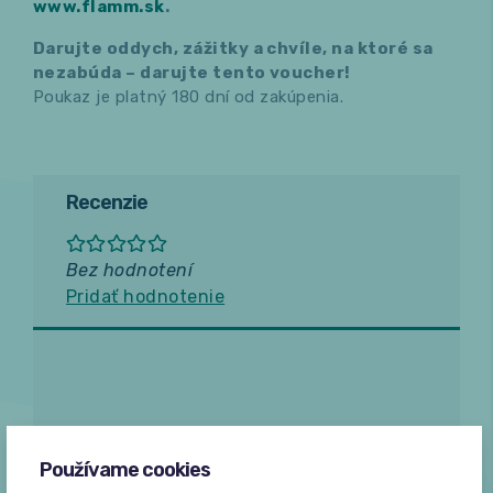
www.flamm.sk
.
Darujte oddych, zážitky a chvíle, na ktoré sa
nezabúda – darujte tento voucher!
Poukaz je platný 180 dní od zakúpenia.
Recenzie
Bez hodnotení
Pridať hodnotenie
Používame cookies
Žiadne hodnotenia