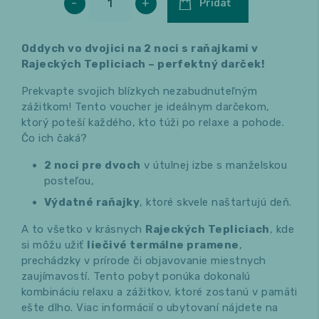
-
+
Pridať
Oddych vo dvojici na 2 noci s raňajkami v
Rajeckých Tepliciach – perfektný darček!
Prekvapte svojich blízkych nezabudnuteľným
zážitkom! Tento voucher je ideálnym darčekom,
ktorý poteší každého, kto túži po relaxe a pohode.
Čo ich čaká?
2 noci pre dvoch
v útulnej izbe s manželskou
posteľou,
Výdatné raňajky
, ktoré skvele naštartujú deň.
A to všetko v krásnych
Rajeckých Tepliciach
, kde
si môžu užiť
liečivé termálne pramene
,
prechádzky v prírode či objavovanie miestnych
zaujímavostí. Tento pobyt ponúka dokonalú
kombináciu relaxu a zážitkov, ktoré zostanú v pamäti
ešte dlho. Viac informácií o ubytovaní nájdete na