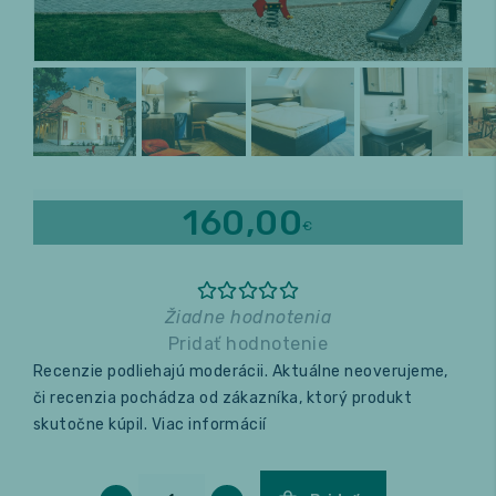
Relax a wellness
Masáže
Fitness
160,00
€
Žiadne hodnotenia
Pridať hodnotenie
Recenzie podliehajú moderácii. Aktuálne neoverujeme,
či recenzia pochádza od zákazníka, ktorý produkt
skutočne kúpil.
Viac informácií