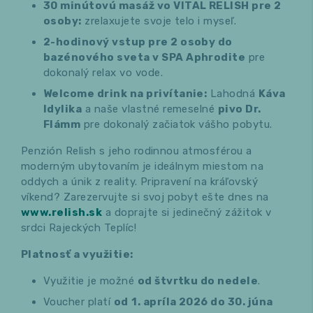
30 minútovú masáž vo VITAL RELISH pre 2
osoby:
zrelaxujete svoje telo i myseľ.
2-hodinový vstup pre 2 osoby do
bazénového sveta v SPA Aphrodite
pre
dokonalý relax vo vode.
Welcome drink na privítanie:
Lahodná
Káva
Idylika
a naše vlastné remeselné
pivo Dr.
Flámm
pre dokonalý začiatok vášho pobytu.
Penzión Relish s jeho rodinnou atmosférou a
moderným ubytovaním je ideálnym miestom na
oddych a únik z reality. Pripravení na kráľovský
víkend? Zarezervujte si svoj pobyt ešte dnes na
www.relish.sk
a doprajte si jedinečný zážitok v
srdci Rajeckých Teplíc!
Platnosť a využitie:
Využitie je možné
od štvrtku do nedele
.
Voucher platí
od
1. apríla 2026 do 30. júna