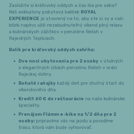
Zaslúžite si kráľovský oddych a čas iba pre seba?
Náš exkluzívny pobytový balíček
ROYAL
EXPERIENCE
je stvorený na to, aby ste si vy a vaši
blízki naplno užili nezabudnuteľný víkend plný relaxu
a kulinárskych zážitkov v penzióne Relish v
Rajeckých Tepliciach.
Balík pre kráľovský oddych zahŕňa:
Dve noci ubytovania pre 2 osoby
v útulných
a elegantných izbách penziónu Relish v srdci
Rajeckej doliny.
Bohaté raňajky
každý deň pre chutný štart do
víkendového dňa.
Kredit 60 € do reštaurácie
na naše kulinárske
špeciality.
Prenájom Flámm e-bike na 1/2 dňa pre 2
osoby:
pripravíme vás na jazdu a poradíme
trasu, ktorá vám bude vyhovovať.