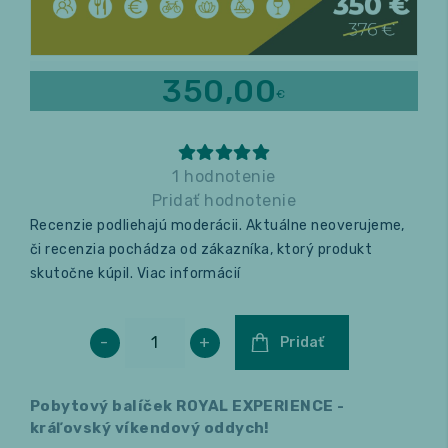
Relax a wellness
350,00
€
Masáže
Fitness
1 hodnotenie
Pridať hodnotenie
Recenzie podliehajú moderácii. Aktuálne neoverujeme,
či recenzia pochádza od zákazníka, ktorý produkt
skutočne kúpil.
Viac informácií
-
+
Pridať
Pobytový balíček ROYAL EXPERIENCE -
kráľovský víkendový oddych!