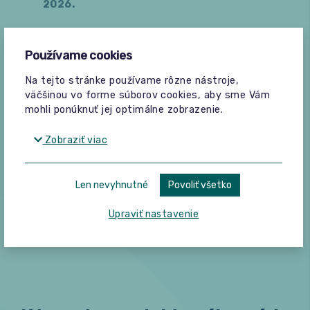
2026.
Používame cookies
Recenzie
Na tejto stránke používame rôzne nástroje,
väčšinou vo forme súborov cookies, aby sme Vám
mohli ponúknuť jej optimálne zobrazenie.
1 hodnotenie
Pridať hodnotenie
Zobraziť viac
Júlia
Len nevyhnutné
Povoliť všetko
22. 5. 2026
Upraviť nastavenie
Veľká spokojnosť ..