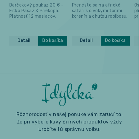
Darčekový poukaz 20 € –
Preneste sa na africké
O
Fitko Pasáž & Priekopa.
safari s divokými tónmi
p
Platnosť 12 mesiacov.
korenín a chuťou rooibosu.
pr
m
Detail
Do košíka
Detail
Do košíka
Rôznorodosť v našej ponuke vám zaručí to,
že pri výbere kávy či iných produktov vždy
urobíte tú správnu voľbu.