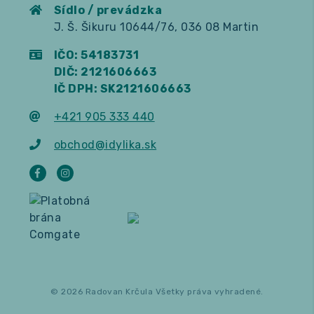
Sídlo / prevádzka
J. Š. Šikuru 10644/76, 036 08 Martin
IČO: 54183731
DIČ: 2121606663
IČ DPH: SK2121606663
+421 905 333 440
obchod@idylika.sk
© 2026 Radovan Krčula Všetky práva vyhradené.