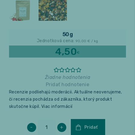
Relax a wellness
Masáže
50 g
Jednotková cena:
90,00
€ / kg
Fitness
4,50
€
Žiadne hodnotenia
Pridať hodnotenie
Recenzie podliehajú moderácii. Aktuálne neoverujeme,
či recenzia pochádza od zákazníka, ktorý produkt
skutočne kúpil.
Viac informácií
-
+
Pridať