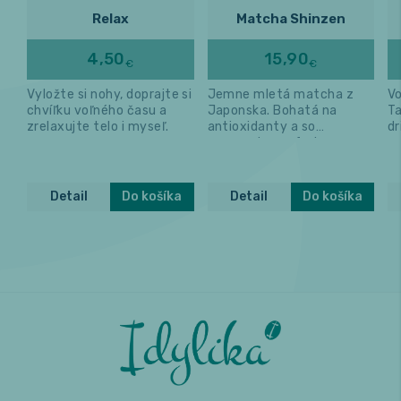
Relax
Matcha Shinzen
4,50
15,90
€
€
Vyložte si nohy, doprajte si
Jemne mletá matcha z
Vo
chvíľku voľného času a
Japonska. Bohatá na
T
zrelaxujte telo i myseľ.
antioxidanty a so
d
smaragdovou farbou.
va
Detail
Do košíka
Detail
Do košíka