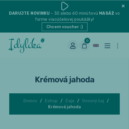
DARUJTE
NOVINKU
– 30 alebo 60 minútovú
MASÁŽ
vo
forme viacúčelovej poukážky!
Chcem voucher :)
0
Krémová jahoda
Domov
Eshop
Čaje
Ovocný čaj
Krémová jahoda
Vhodná na espresso
Vhodná na filter
Balené čaje