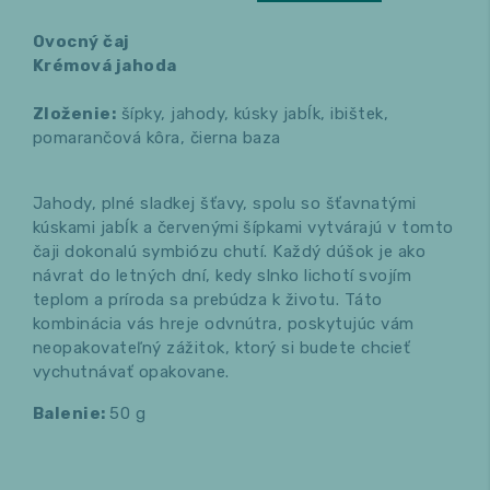
Ovocný čaj
Krémová jahoda
Zloženie:
šípky, jahody, kúsky jabĺk, ibištek,
pomarančová kôra, čierna baza
Jahody, plné sladkej šťavy, spolu so šťavnatými
kúskami jabĺk a červenými šípkami vytvárajú v tomto
čaji dokonalú symbiózu chutí. Každý dúšok je ako
návrat do letných dní, kedy slnko lichotí svojím
teplom a príroda sa prebúdza k životu. Táto
kombinácia vás hreje odvnútra, poskytujúc vám
neopakovateľný zážitok, ktorý si budete chcieť
vychutnávať opakovane.
Balenie:
50 g