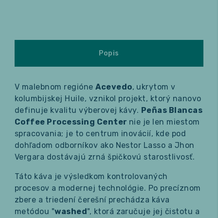
Popis
V malebnom regióne
Acevedo
, ukrytom v
kolumbijskej Huile, vznikol projekt, ktorý nanovo
definuje kvalitu výberovej kávy.
Peñas Blancas
Coffee Processing Center
nie je len miestom
spracovania; je to centrum inovácií, kde pod
dohľadom odborníkov ako Nestor Lasso a Jhon
Vergara dostávajú zrná špičkovú starostlivosť.
Táto káva je výsledkom kontrolovaných
procesov a modernej technológie. Po precíznom
zbere a triedení čerešní prechádza káva
metódou "
washed
", ktorá zaručuje jej čistotu a