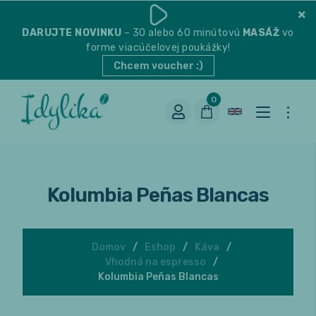
DARUJTE
NOVINKU
– 30 alebo 60 minútovú
MASÁŽ
vo
forme viacúčelovej poukážky!
Chcem voucher :)
0
Kolumbia Peñas Blancas
Domov
Eshop
Káva
Vhodná na espresso
Vhodná na espresso
Kolumbia Peñas Blancas
Vhodná na filter
Balené čaje