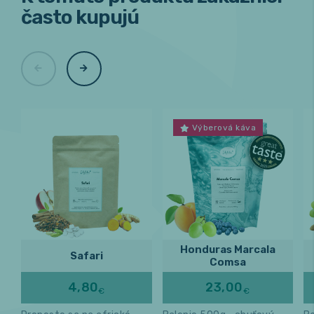
často kupujú
Výberová káva
Honduras Marcala
Safari
Comsa
4,80
23,00
€
€