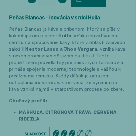
Peñas Blancas – inovácia v srdci Huila
Peñas Blancas je káva s príbehom, ktorý sa píše v
kolumbijskom regióne
Huila
. Vďaka inovatívnemu
centru na spracovanie kávy, ktoré v oblasti Acevedo
založili
Nestor Lasso a Jhon Vergara
, vzniká káva
s nekompromisným dôrazom na detail. Tento
projekt mení pravidlá hry pre miestnych farmárov a
prináša spojenie modernej technológie s vášňou k
precíznemu remeslu. Každý dúšok je odrazom
odhodlania inovátorov, ktorí veria, že výnimočná
káva vzniká najmä v starostlivom procese po zbere.
Chuťový profil:
MARHUĽA, CITRÓNOVÁ TRÁVA, ČERVENÁ
RÍBEZĽA