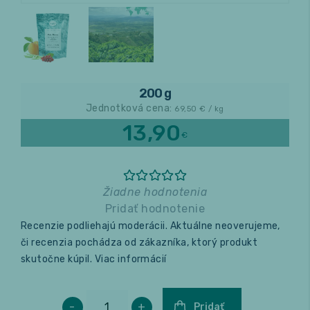
Relax a wellness
Masáže
200 g
Fitness
Jednotková cena:
69,50
€ / kg
13,90
€
Žiadne hodnotenia
Pridať hodnotenie
Recenzie podliehajú moderácii. Aktuálne neoverujeme,
či recenzia pochádza od zákazníka, ktorý produkt
skutočne kúpil.
Viac informácií
-
+
Pridať