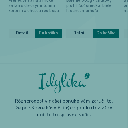
Preneste sa na africké
Balenie 500g • chuťový
Ba
safari s divokými tónmi
profil: čučoriedka, biele
pr
korenín a chuťou rooibosu.
hrozno, marhuľa
ma
Detail
Do košíka
Detail
Do košíka
Rôznorodosť v našej ponuke vám zaručí to,
že pri výbere kávy či iných produktov vždy
urobíte tú správnu voľbu.