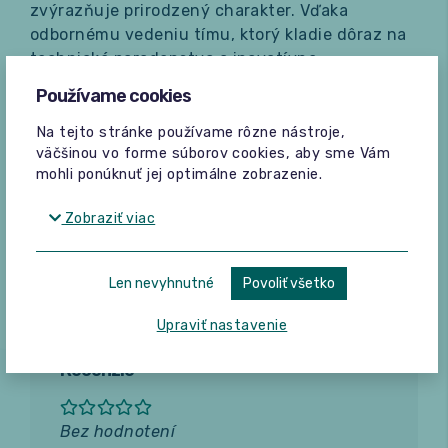
zvýrazňuje prirodzený charakter. Vďaka
odbornému vedeniu tímu, ktorý kladie dôraz na
technické poradenstvo a inovatívne
fermentačné protokoly, dosahuje každá šálka
Používame cookies
Peñas Blancas komplexný a svieži ovocno-
kvetinový profil.
Na tejto stránke používame rôzne nástroje,
väčšinou vo forme súborov cookies, aby sme Vám
Výberom tejto kávy podporujete komunitný
mohli ponúknuť jej optimálne zobrazenie.
projekt, ktorý pomáha drobným farmárom v
regióne získať prístup k férovým podmienkam a
Zobraziť viac
technológiám pre produkciu výberovej kávy.
Len nevyhnutné
Povoliť všetko
Upraviť nastavenie
Recenzie
Bez hodnotení