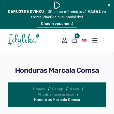
DARUJTE
NOVINKU
– 30 alebo 60 minútovú
MASÁŽ
vo
forme viacúčelovej poukážky!
Chcem voucher :)
0
Honduras Marcala Comsa
Domov
Eshop
Káva
Vhodná na espresso
Vhodná na espresso
Honduras Marcala Comsa
Vhodná na filter
Balené čaje