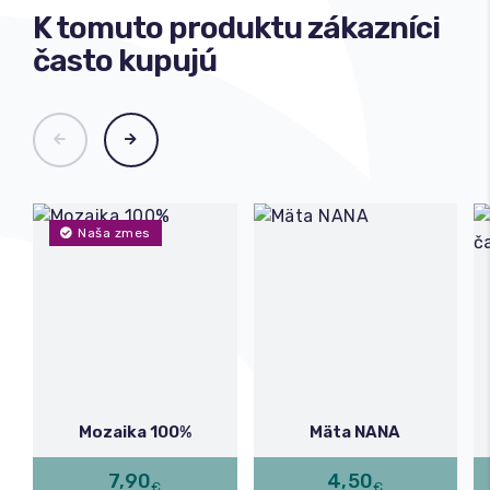
K tomuto produktu zákazníci
často kupujú
Naša zmes
Mozaika 100%
Mäta NANA
7,90
4,50
€
€