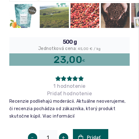
Relax a wellness
Masáže
500 g
Fitness
Jednotková cena:
45,00
€ / kg
23,00
€
1 hodnotenie
Pridať hodnotenie
Recenzie podliehajú moderácii. Aktuálne neoverujeme,
či recenzia pochádza od zákazníka, ktorý produkt
skutočne kúpil.
Viac informácií
-
+
Pridať