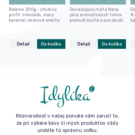
Balenie 200g • chuťový
Osviežujúca mäta Nana
D
profil: čokoláda, slaný
plná aromatických tónov
4
karamel, lieskové orechy
prebudí ducha a povzbudí
ba
myseľ.
Detail
Do košíka
Detail
Do košíka
Rôznorodosť v našej ponuke vám zaručí to,
že pri výbere kávy či iných produktov vždy
urobíte tú správnu voľbu.