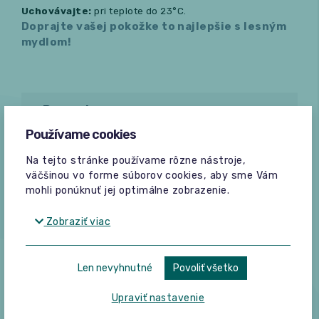
Uchovávajte:
pri teplote do 23°C.
Doprajte vašej pokožke to najlepšie s lesným
mydlom!
Recenzie
Používame cookies
Bez hodnotení
Na tejto stránke používame rôzne nástroje,
Pridať hodnotenie
väčšinou vo forme súborov cookies, aby sme Vám
mohli ponúknuť jej optimálne zobrazenie.
Zobraziť viac
Len nevyhnutné
Povoliť všetko
Žiadne hodnotenia
Upraviť nastavenie
Buďte prvý, kto napíše hodnotenie.