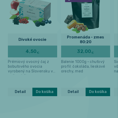
Promenáda - zmes
Divoké ovocie
80:20
4,50
32,00
€
€
Prémiový ovocný čaj z
Balenie 1000g • chuťový
Si
bobuľového ovocia
profil: čokoláda, lieskové
vô
vyrobený na Slovensku v
orechy, med
na
rodinnej firme.
Detail
Do košíka
Detail
Do košíka