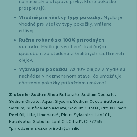
na minerály a stopové prvky, ktoré pokožke
prospievajú.
Vhodné pre všetky typy pokožky:
Mydlo je
vhodné pre všetky typy pokožky, vrátane
citlivej.
Ručne robené zo 100% prírodných
surovín:
Mydlo je vyrobené tradičným
spôsobom za studena z kvalitných rastlinných
olejov.
Výživa pre pokožku:
Až 10% olejov v mydle sa
nachádza v nezmenenom stave, čo umožňuje
ošetrenie pokožky pri každom umývaní.
Zloženie
: Sodium Shea Butterate, Sodium Cocoate,
Sodium Olivate, Aqua, Glycerin, Sodium Cocoa Butterate,
Sodium, Sunflower Seedate, Sodium Citrate, Citrus Limon
Peel Oil, Illite, Limonene*, Pinus Sylvestris Leaf Oil,
Eucalyptus Globulus Leaf Oil, Citral*, Cl 77288
*prirodzená zložka prírodných silíc