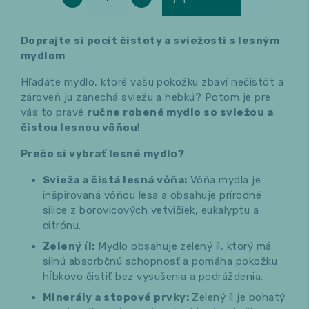
Doprajte si pocit čistoty a sviežosti s lesným
mydlom
Hľadáte mydlo, ktoré vašu pokožku zbaví nečistôt a
zároveň ju zanechá sviežu a hebkú? Potom je pre
vás to pravé
ručne robené mydlo so sviežou a
čistou lesnou vôňou
!
Prečo si vybrať lesné mydlo?
Svieža a čistá lesná vôňa:
Vôňa mydla je
inšpirovaná vôňou lesa a obsahuje prírodné
silice z borovicových vetvičiek, eukalyptu a
citrónu.
Zelený íl:
Mydlo obsahuje zelený íl, ktorý má
silnú absorbčnú schopnosť a pomáha pokožku
hĺbkovo čistiť bez vysušenia a podráždenia.
Minerály a stopové prvky:
Zelený íl je bohatý