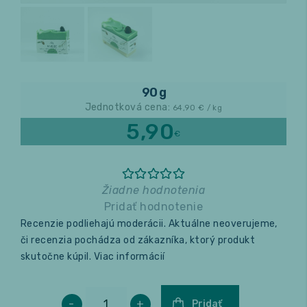
Relax a wellness
Masáže
90 g
Fitness
Jednotková cena:
64,90
€ / kg
5,90
€
Žiadne hodnotenia
Pridať hodnotenie
Recenzie podliehajú moderácii. Aktuálne neoverujeme,
či recenzia pochádza od zákazníka, ktorý produkt
skutočne kúpil.
Viac informácií
-
+
Pridať