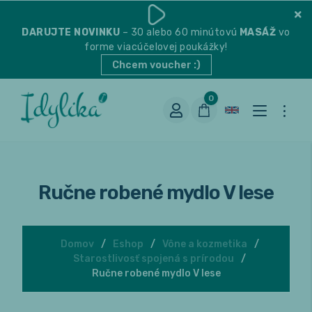
DARUJTE
NOVINKU
– 30 alebo 60 minútovú
MASÁŽ
vo
forme viacúčelovej poukážky!
Chcem voucher :)
0
Ručne robené mydlo V lese
Domov
Eshop
Vône a kozmetika
Starostlivosť spojená s prírodou
Vhodná na espresso
Ručne robené mydlo V lese
Vhodná na filter
Balené čaje