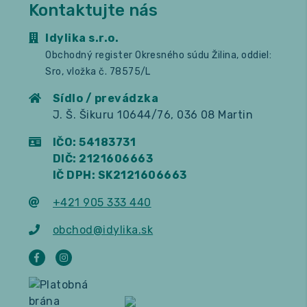
Kontaktujte nás
Idylika s.r.o.
Obchodný register Okresného súdu Žilina, oddiel:
Sro, vložka č. 78575/L
Sídlo / prevádzka
J. Š. Šikuru 10644/76, 036 08 Martin
IČO: 54183731
DIČ: 2121606663
IČ DPH: SK2121606663
+421 905 333 440
obchod@idylika.sk