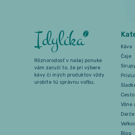
Kat
Káva
Čaje
Rôznorodosť v našej ponuke
Sirup
vám zaručí to, že pri výbere
kávy či iných produktov vždy
Prísl
urobíte tú správnu voľbu.
Sladk
Cesto
Vône 
Darče
Veľko
Blog