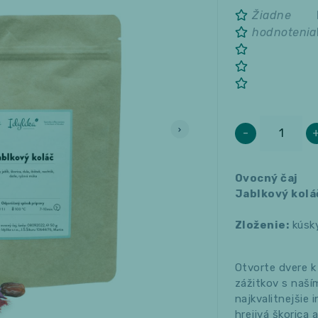
Žiadne
hodnotenia
-
Ovocný čaj
Jablkový kolá
Zloženie:
kúsky
Otvorte dvere 
zážitkov s naší
najkvalitnejšie 
hrejivá škorica 