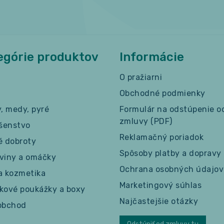
egórie produktov
Informácie
O pražiarni
Obchodné podmienky
y, medy, pyré
Formulár na odstúpenie o
zmluvy (PDF)
ušenstvo
Reklamačný poriadok
é dobroty
Spôsoby platby a dopravy
viny a omáčky
Ochrana osobných údajov
a kozmetika
Marketingový súhlas
kové poukážky a boxy
Najčastejšie otázky
obchod