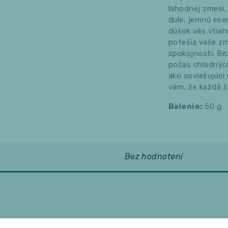
lahodnej zmesi,
dule, jemnú ese
dúšok vás vtiah
potešia vaše z
spokojnosti. Bez
počas chladnýc
ako osviežujúci
vám, že každá š
Balenie:
50 g
Bez hodnotení