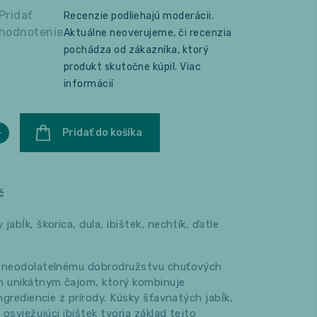
Pridať
Recenzie podliehajú moderácii.
hodnotenie
Aktuálne neoverujeme, či recenzia
pochádza od zákazníka, ktorý
produkt skutočne kúpil.
Viac
informácií
+
Pridať do košíka
č
 jabĺk, škorica, dula, ibištek, nechtík, ďatle
k neodolatelnému dobrodružstvu chuťových
m unikátnym čajom, ktorý kombinuje
ingrediencie z prírody. Kúsky šťavnatých jabĺk,
a osviežujúci ibištek tvoria základ tejto