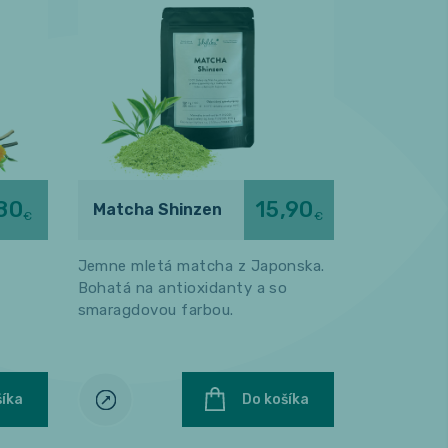
80
15,90
Matcha Shinzen
Západ s
€
€
Jemne mletá matcha z Japonska.
Osviežujúci
Bohatá na antioxidanty a so
západ slnk
smaragdovou farbou.
marakujou.
šíka
Do košíka