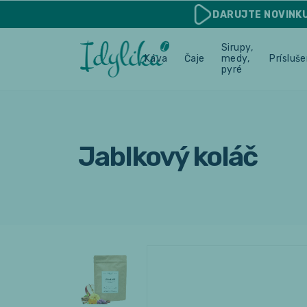
DARUJTE
NOVINK
Sirupy,
Káva
Čaje
medy,
Prísluš
pyré
Jablkový koláč