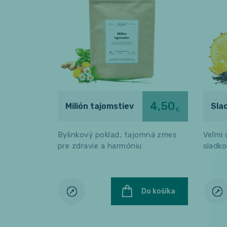
4,50
Milión tajomstiev
Sla
€
Bylinkový poklad, tajomná zmes
Veľmi 
pre zdravie a harmóniu
sladko
Do košíka