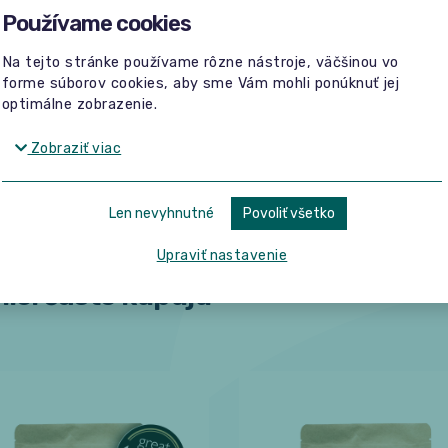
Používame cookies
Žiadne hodnotenia
Buďte prvý, kto napíše hodnotenie.
Na tejto stránke používame rôzne nástroje, väčšinou vo
forme súborov cookies, aby sme Vám mohli ponúknuť jej
optimálne zobrazenie.
Zobraziť viac
Len nevyhnutné
Povoliť všetko
Upraviť nastavenie
íci často kupujú