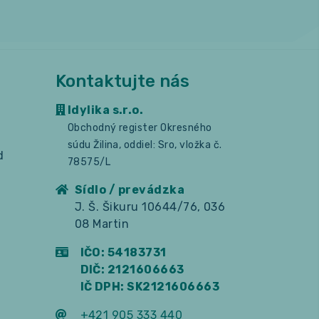
Kontaktujte nás
Idylika s.r.o.
Obchodný register Okresného
súdu Žilina, oddiel: Sro, vložka č.
d
78575/L
Sídlo / prevádzka
J. Š. Šikuru 10644/76, 036
08 Martin
IČO: 54183731
DIČ: 2121606663
IČ DPH: SK2121606663
+421 905 333 440