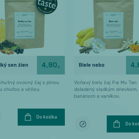
4,80
4,
dký sen žien
Biele nebo
€
chutný ovocný čaj s plnou
Voňavý biely čaj Pai Mu Tan
u chuťou a vôňou.
doladený sladkým drievkom,
banánom a vanilkou.
Do košíka
Do ko