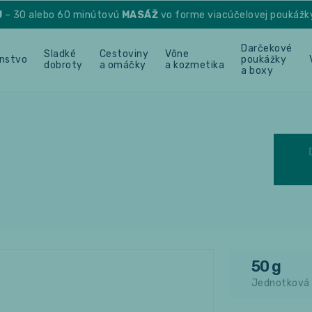
U
– 30 alebo 60 minútovú
MASÁŽ
vo forme viacúčelovej poukážk
Darčekové
Sladké
Cestoviny
Vône
enstvo
poukážky
dobroty
a omáčky
a kozmetika
a boxy
50 g
Jednotková