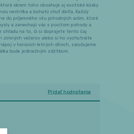
 ktorá okrem toho obsahuje aj exotické kúsky
nciu nechtíka a bohatú chuť ďatľa. Každý
ne do príjemného víru prírodných aróm, ktoré
mysly a zanechajú vás s pocitom pohody a
 ohľadu na to, či si doprajete tento čaj
h zimných večerov alebo si ho vychutnáte
 nápoj v horúcich letných dňoch, zaručujeme
álka bude jedinečným zážitkom.
Pridať hodnotenie