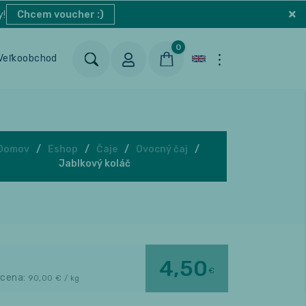
y!
Chcem voucher :)
0
Veľkoobchod
Blog
Kontakt
Domov
Eshop
Čaje
Ovocný čaj
Jablkový koláč
4,50
€
 cena:
90,00
€ / kg