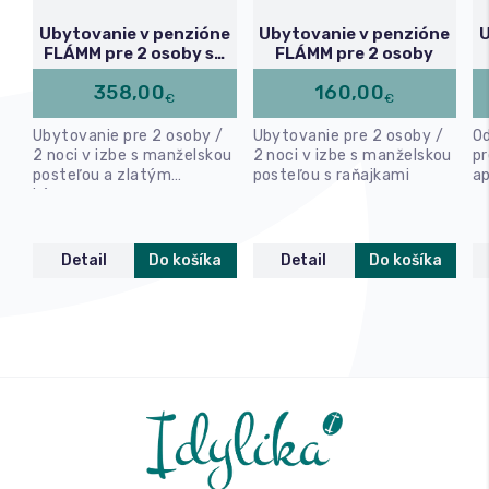
Ubytovanie v penzióne
Ubytovanie v penzióne
U
FLÁMM pre 2 osoby so
FLÁMM pre 2 osoby
zlatým kúpeľom
358,00
160,00
€
€
Ubytovanie pre 2 osoby /
Ubytovanie pre 2 osoby /
O
2 noci v izbe s manželskou
2 noci v izbe s manželskou
pr
posteľou a zlatým
posteľou s raňajkami
a
kúpeľom
Detail
Do košíka
Detail
Do košíka