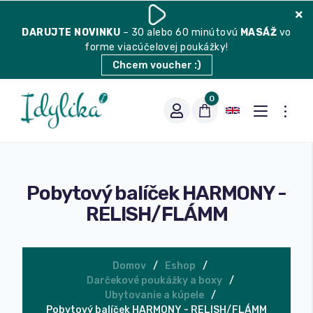
DARUJTE
NOVINKU
– 30 alebo 60 minútovú
MASÁŽ
vo
forme viacúčelovej poukážky!
Chcem voucher :)
0
Pobytový balíček HARMONY -
RELISH/FLÁMM
Domov
Eshop
Vhodná na espresso
Darčekové poukážky a boxy
Ubytovanie a kúpele
Vhodná na filter
Balené čaje
Pobytový balíček HARMONY - RELISH/FLÁMM