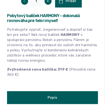
-
+
Pridať
Pobytový balíček HARMONY – dokonalá
rovnováha pre telo i myseľ!
Potrebujete vypnúť, zregenerovať a dopriať si čas
len pre seba? Náš nový balíček
HARMONY
v
spolupráci penziónu Relish a penziónu Flámm je
stvorený na to, aby priniesol do vašich dní harmóniu
a pokoj. Vychutnajte si kombináciu kulinárskych
zážitkov a wellness procedúr, ktoré vás zaručene
nabijú novou energiou.
Zvýhodnená cena balíčka: 319 €
(Pôvodná cena:
360 €)
Popis