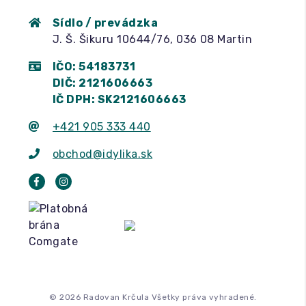
Sídlo / prevádzka
J. Š. Šikuru 10644/76, 036 08 Martin
IČO: 54183731
DIČ: 2121606663
IČ DPH: SK2121606663
+421 905 333 440
obchod@idylika.sk
© 2026 Radovan Krčula Všetky práva vyhradené.