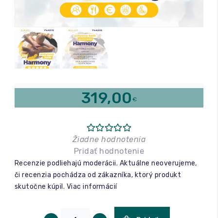
Relax a wellness
Masáže
Fitness
319,00
€
Žiadne hodnotenia
Pridať hodnotenie
Recenzie podliehajú moderácii. Aktuálne neoverujeme,
či recenzia pochádza od zákazníka, ktorý produkt
skutočne kúpil.
Viac informácií