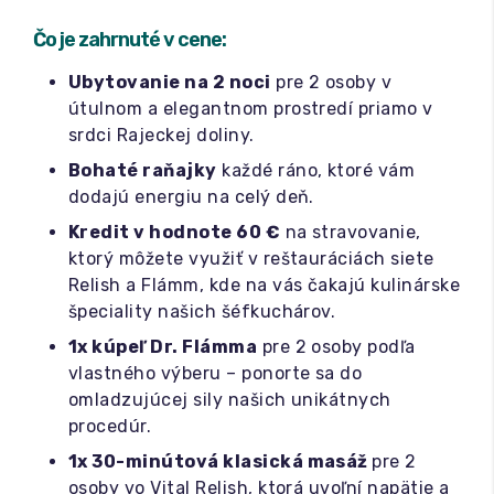
Čo je zahrnuté v cene:
Ubytovanie na 2 noci
pre 2 osoby v
útulnom a elegantnom prostredí priamo v
srdci Rajeckej doliny.
Bohaté raňajky
každé ráno, ktoré vám
dodajú energiu na celý deň.
Kredit v hodnote 60 €
na stravovanie,
ktorý môžete využiť v reštauráciách siete
Relish a Flámm, kde na vás čakajú kulinárske
špeciality našich šéfkuchárov.
1x kúpeľ Dr. Flámma
pre 2 osoby podľa
vlastného výberu – ponorte sa do
omladzujúcej sily našich unikátnych
procedúr.
1x 30-minútová klasická masáž
pre 2
osoby vo Vital Relish, ktorá uvoľní napätie a