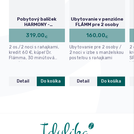
Pobytový balíček
Ubytovanie v penzióne
HARMONY -
FLÁMM pre 2 osoby
RELISH/FLÁMM
319,00
160,00
€
€
2 os./2 noci s raňajkami,
Ubytovanie pre 2 osoby /
2 
kredit 60 €, kúpeľ Dr.
2 noci v izbe s manželskou
kr
Flámma, 30 minútová
posteľou s raňajkami
SP
masáž
bi
Detail
Do košíka
Detail
Do košíka