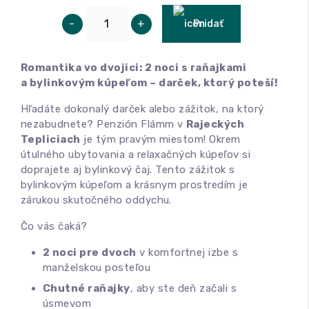
-
+
Pridať
Romantika vo dvojici: 2 noci s raňajkami
a bylinkovým kúpeľom – darček, ktorý poteší!
Hľadáte dokonalý darček alebo zážitok, na ktorý
nezabudnete? Penzión Flámm v
Rajeckých
Tepliciach
je tým pravým miestom! Okrem
útulného ubytovania a relaxačných kúpeľov si
doprajete aj bylinkový čaj. Tento zážitok s
bylinkovým kúpeľom a krásnym prostredím je
zárukou skutočného oddychu.
Čo vás čaká?
2 noci pre dvoch
v komfortnej izbe s
manželskou posteľou
Chutné raňajky
, aby ste deň začali s
úsmevom