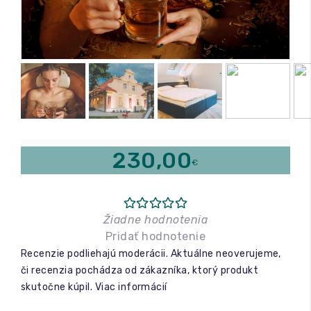
Relax a wellness
Masáže
Fitness
230,00
€
Žiadne hodnotenia
Pridať hodnotenie
Recenzie podliehajú moderácii. Aktuálne neoverujeme,
či recenzia pochádza od zákazníka, ktorý produkt
skutočne kúpil.
Viac informácií