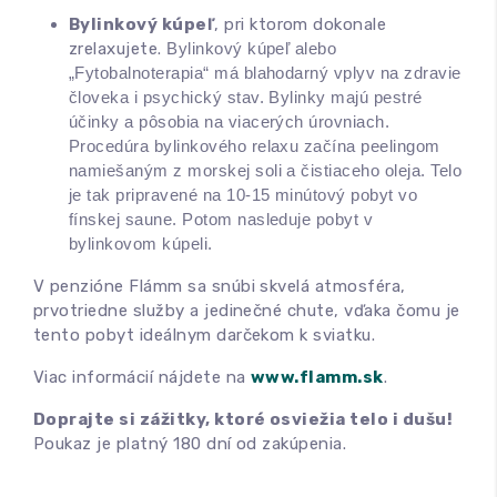
Bylinkový kúpeľ
, pri ktorom dokonale
zrelaxujete.
Bylinkový kúpeľ alebo
„Fytobalnoterapia“ má blahodarný vplyv na zdravie
človeka i psychický stav. Bylinky majú pestré
účinky a pôsobia na viacerých úrovniach.
Procedúra bylinkového relaxu začína peelingom
namiešaným z morskej soli a čistiaceho oleja. Telo
je tak pripravené na 10-15 minútový pobyt vo
fínskej saune. Potom nasleduje pobyt v
bylinkovom kúpeli.
V penzióne Flámm sa snúbi skvelá atmosféra,
prvotriedne služby a jedinečné chute, vďaka čomu je
tento pobyt ideálnym darčekom k sviatku.
Viac informácií nájdete na
www.flamm.sk
.
Doprajte si zážitky, ktoré osviežia telo i dušu!
Poukaz je platný 180 dní od zakúpenia.