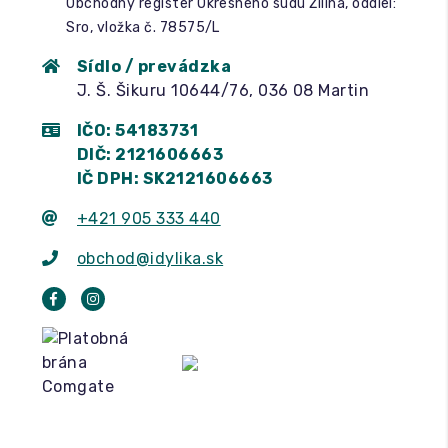
Obchodný register Okresného súdu Žilina, oddiel:
Sro, vložka č. 78575/L
Sídlo / prevádzka
J. Š. Šikuru 10644/76, 036 08 Martin
IČO: 54183731
DIČ: 2121606663
IČ DPH: SK2121606663
+421 905 333 440
obchod@idylika.sk