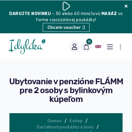
DARUJTE
NOVINKU
– 30 alebo 60 minútovú
MASÁŽ
vo
forme viacúčelovej poukážky!
Chcem voucher :)
0
Ubytovanie v penzióne FLÁMM
pre 2 osoby s bylinkovým
kúpeľom
Vhodná na espresso
Domov
Eshop
Darčekové poukážky a boxy
Vhodná na filter
Balené čaje