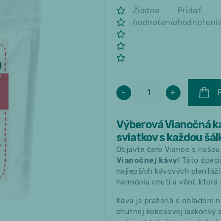
Žiadne
Pridať
hodnotenia
hodnoteni
-
+
Výberová Vianočná ká
sviatkov s každou šál
Objavte čaro Vianoc s našou
Vianočnej kávy
! Táto špec
najlepších kávových plantáží
harmóniu chutí a vôní, ktorá
Káva je pražená s ohľadom n
chutnej kokosovej laskonky 