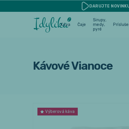
DARUJTE
NOVINK
Sirupy,
Káva
Čaje
medy,
Prísluš
pyré
Kávové Vianoce
Výberová káva