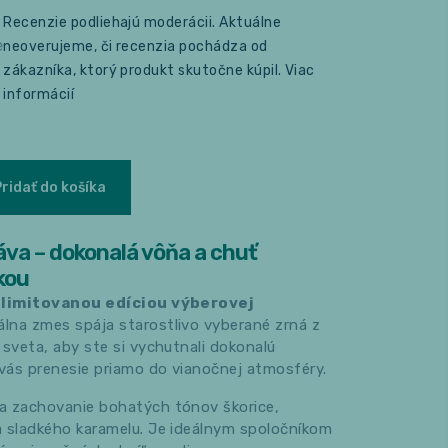
Recenzie podliehajú moderácii. Aktuálne
e
neoverujeme, či recenzia pochádza od
zákazníka, ktorý produkt skutočne kúpil.
Viac
informácií
Pridať do košíka
va – dokonalá vôňa a chuť
kou
limitovanou edíciou výberovej
iálna zmes spája starostlivo vyberané zrná z
 sveta, aby ste si vychutnali dokonalú
 vás prenesie priamo do vianočnej atmosféry.
a zachovanie bohatých tónov škorice,
a sladkého karamelu. Je ideálnym spoločníkom