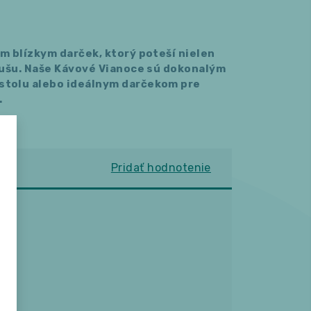
m blízkym darček, ktorý poteší nielen
 dušu. Naše Kávové Vianoce sú dokonalým
stolu alebo ideálnym darčekom pre
.
Pridať hodnotenie