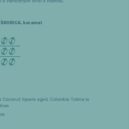
 a vianočných chvíľ s rodinou.
ŠKORICA, karamel
 Coconut liquere aged, Columbia Tolima la
Minas
ie