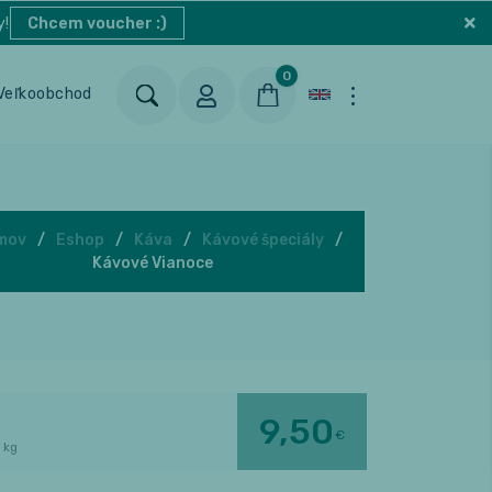
y!
Chcem voucher :)
0
Veľkoobchod
Blog
Kontakt
mov
Eshop
Káva
Kávové špeciály
Kávové Vianoce
9,50
€
 kg