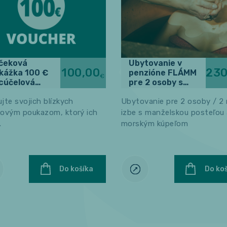
čeková
Ubytovanie v
100,00
230
kážka 100 €
penzióne FLÁMM
€
acúčelová
pre 2 osoby s
kážka)
morským kúpeľom
jte svojich blízkych
Ubytovanie pre 2 osoby / 2 
kovým poukazom, ktorý ich
izbe s manželskou posteľou 
.
morským kúpeľom
Do košíka
Do ko