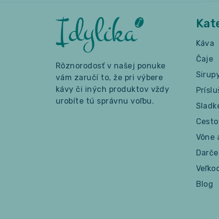
Kat
Káva
Čaje
Rôznorodosť v našej ponuke
Sirup
vám zaručí to, že pri výbere
kávy či iných produktov vždy
Prísl
urobíte tú správnu voľbu.
Sladk
Cesto
Vône 
Darče
Veľko
Blog