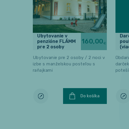
Ubytovanie v
Dar
160,00
penzióne FLÁMM
pou
€
pre 2 osoby
(vi
pou
Ubytovanie pre 2 osoby / 2 noci v
Obdaru
izbe s manželskou posteľou s
darče
raňajkami
poteší
Do košíka