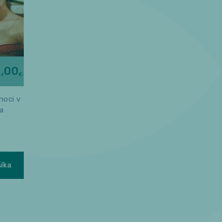
,00
€
noci v
a
šíka