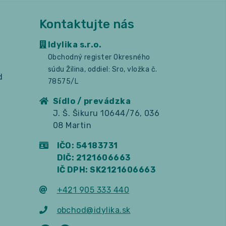
Kontaktujte nás
Idylika s.r.o.
Obchodný register Okresného
súdu Žilina, oddiel: Sro, vložka č.
d
78575/L
Sídlo / prevádzka
J. Š. Šikuru 10644/76, 036
08 Martin
IČO: 54183731
DIČ: 2121606663
IČ DPH: SK2121606663
+421 905 333 440
obchod@idylika.sk