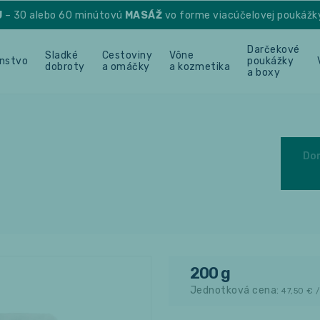
U
– 30 alebo 60 minútovú
MASÁŽ
vo forme viacúčelovej poukážk
Darčekové
Sladké
Cestoviny
Vône
enstvo
poukážky
dobroty
a omáčky
a kozmetika
a boxy
Do
200 g
Jednotková cena:
47,50
€ /