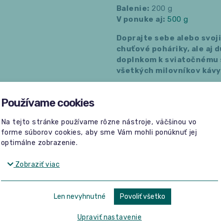
Balenie:
200 g
V ponuke aj:
500 g
Doprajte sebe alebo svoji
chuťové poháriky, ale aj
doplnkom k sviatočnému 
všetkých milovníkov kávy
Používame cookies
Bez hodnotení
Na tejto stránke používame rôzne nástroje, väčšinou vo
forme súborov cookies, aby sme Vám mohli ponúknuť jej
optimálne zobrazenie.
Zobraziť viac
Len nevyhnutné
Povoliť všetko
Žiadne hodnotenia
Buďte prvý, kto napíše hodnotenie.
Upraviť nastavenie