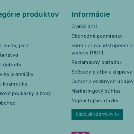
egórie produktov
Informácie
O pražiarni
Obchodné podmienky
y, medy, pyré
Formulár na odstúpenie o
zmluvy (PDF)
ušenstvo
Reklamačný poriadok
é dobroty
Spôsoby platby a dopravy
viny a omáčky
Ochrana osobných údajov
a kozmetika
Marketingový súhlas
kové poukážky a boxy
Najčastejšie otázky
obchod
Odstúpiť od zmluvy tu