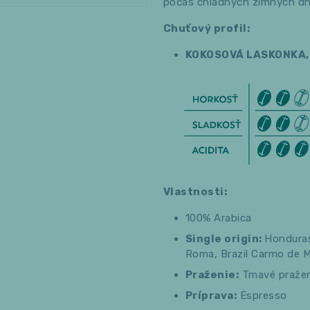
počas chladných zimných dní
Chuťový profil:
KOKOSOVÁ LASKONKA, 
Vlastnosti:
100% Arabica
Single origin:
Honduras
Roma, Brazil Carmo de 
Praženie:
Tmavé pražen
Príprava:
Espresso