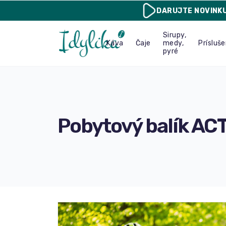
DARUJTE
NOVINK
Sirupy,
Káva
Čaje
medy,
Prísluš
pyré
Pobytový balík AC