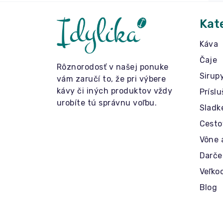
Kat
Káva
Čaje
Rôznorodosť v našej ponuke
Sirup
vám zaručí to, že pri výbere
kávy či iných produktov vždy
Prísl
urobíte tú správnu voľbu.
Sladk
Cesto
Vône 
Darče
Veľko
Blog