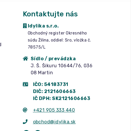
Kontaktujte nás
Idylika s.r.o.
Obchodný register Okresného
súdu Žilina, oddiel: Sro, vložka č.
d
78575/L
Sídlo / prevádzka
J. Š. Šikuru 10644/76, 036
08 Martin
IČO: 54183731
DIČ: 2121606663
IČ DPH: SK2121606663
+421 905 333 440
obchod@idylika.sk