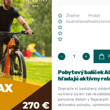
Žiadne
Pridať
hodnotenia
hodnoteni
-
+
Pobytový balíček AC
hľadajú aktívny rel
Doprajte si zaslúžený oddych
na ktorý sa len tak nezabúd
penzióne Relish v Rajeckých T
aktívneho pohybu, výnimočný