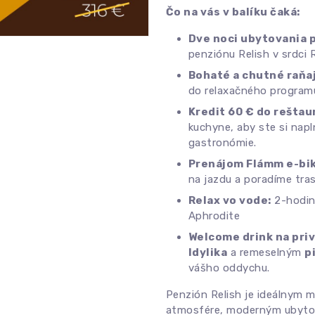
Čo na vás v balíku čaká:
Dve noci ubytovania 
penziónu Relish v srdci R
Bohaté a chutné raňa
do relaxačného program
Kredit 60 € do reštau
kuchyne, aby ste si napl
gastronómie.
Prenájom Flámm e-bike
na jazdu a poradíme tra
Relax vo vode:
2-hodin
Aphrodite
Welcome drink na priv
Idylika
a remeselným
p
vášho oddychu.
Penzión Relish je ideálnym 
atmosfére, moderným ubytov