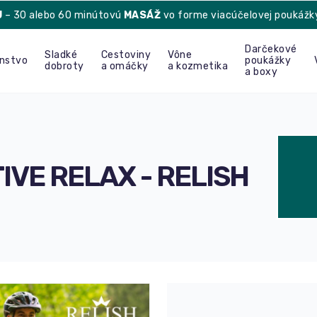
U
– 30 alebo 60 minútovú
MASÁŽ
vo forme viacúčelovej poukážk
Darčekové
Sladké
Cestoviny
Vône
enstvo
poukážky
dobroty
a omáčky
a kozmetika
a boxy
TIVE RELAX - RELISH