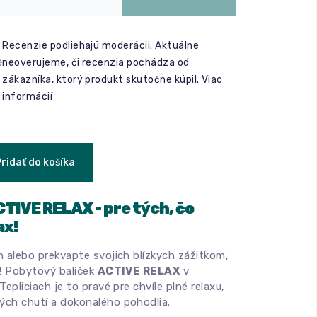
Recenzie podliehajú moderácii. Aktuálne
e
neoverujeme, či recenzia pochádza od
zákazníka, ktorý produkt skutočne kúpil.
Viac
informácií
Pridať do košíka
TIVE RELAX - pre tých, čo
ax!
 alebo prekvapte svojich blízkych zážitkom,
a! Pobytový balíček
ACTIVE RELAX
v
epliciach je to pravé pre chvíle plné relaxu,
ch chutí a dokonalého pohodlia.