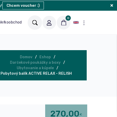
y!
Chcem voucher :)
0
Veľkoobchod
Blog
Kontakt
Domov
Eshop
Darčekové poukážky a boxy
Ubytovanie a kúpele
Pobytový balík ACTIVE RELAX - RELISH
270,00
€