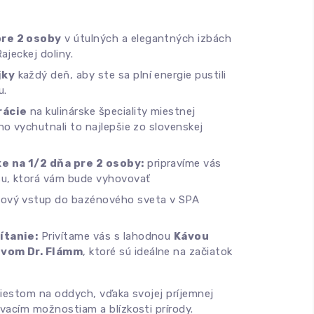
pre 2 osoby
v útulných a elegantných izbách
ajeckej doliny.
jky
každý deň, aby ste sa plní energie pustili
u.
rácie
na kulinárske špeciality miestnej
no vychutnali to najlepšie zo slovenskej
 na 1/2 dňa pre 2 osoby:
pripravíme vás
su, ktorá vám bude vyhovovať
ový vstup do bazénového sveta v SPA
ítanie:
Privítame vás s lahodnou
Kávou
ivom Dr. Flámm
, ktoré sú ideálne na začiatok
miestom na oddych, vďaka svojej príjemnej
acím možnostiam a blízkosti prírody.