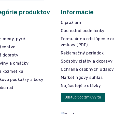
egórie produktov
Informácie
O pražiarni
Obchodné podmienky
y, medy, pyré
Formulár na odstúpenie o
zmluvy (PDF)
ušenstvo
Reklamačný poriadok
é dobroty
Spôsoby platby a dopravy
viny a omáčky
Ochrana osobných údajov
a kozmetika
Marketingový súhlas
kové poukážky a boxy
Najčastejšie otázky
obchod
Odstúpiť od zmluvy tu