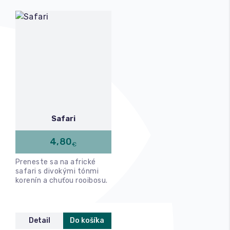
Safari
4,80
€
Preneste sa na africké
safari s divokými tónmi
korenín a chuťou rooibosu.
Detail
Do košíka