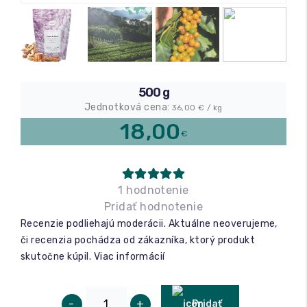
Relax a wellness
Masáže
500 g
Fitness
Jednotková cena:
36,00
€ / kg
18,00
€
1 hodnotenie
Pridať hodnotenie
Recenzie podliehajú moderácii. Aktuálne neoverujeme,
či recenzia pochádza od zákazníka, ktorý produkt
skutočne kúpil.
Viac informácií
-
+
Pridať