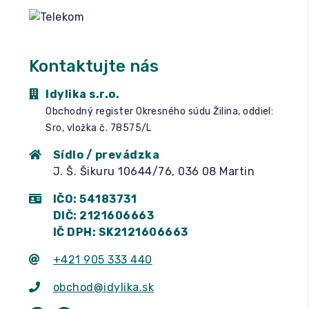
Kontaktujte nás
Idylika s.r.o.
Obchodný register Okresného súdu Žilina, oddiel:
Sro, vložka č. 78575/L
Sídlo / prevádzka
J. Š. Šikuru 10644/76, 036 08 Martin
IČO: 54183731
DIČ: 2121606663
IČ DPH: SK2121606663
+421 905 333 440
obchod@idylika.sk