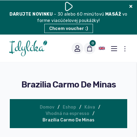
DARUJTE
NOVINKU
– 30 alebo 60 minútovú
MASÁŽ
vo
forme viacúčelovej poukážky!
Chcem voucher :)
0
Brazilia Carmo De Minas
Domov
Eshop
Káva
Vhodná na espresso
Vhodná na espresso
Brazilia Carmo De Minas
Vhodná na filter
Balené čaje