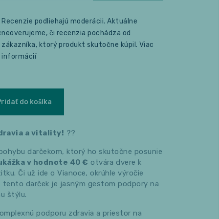
Recenzie podliehajú moderácii. Aktuálne
e
neoverujeme, či recenzia pochádza od
zákazníka, ktorý produkt skutočne kúpil.
Viac
informácií
Pridať do košíka
ravia a vitality!
??
 pohybu darčekom, ktorý ho skutočne posunie
ukážka v hodnote 40 €
otvára dvere k
ku. Či už ide o Vianoce, okrúhle výročie
k, tento darček je jasným gestom podpory na
u štýlu.
omplexnú podporu zdravia a priestor na