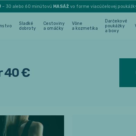
U
– 30 alebo 60 minútovú
MASÁŽ
vo forme viacúčelovej poukážk
Darčekové
Sladké
Cestoviny
Vône
enstvo
poukážky
dobroty
a omáčky
a kozmetika
a boxy
 40 €