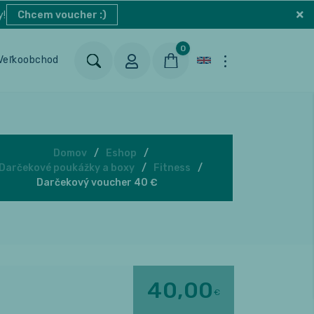
y!
Chcem voucher :)
0
Veľkoobchod
Blog
Kontakt
Domov
Eshop
Darčekové poukážky a boxy
Fitness
Darčekový voucher 40 €
40,00
€