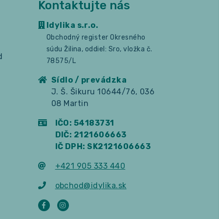
Kontaktujte nás
Idylika s.r.o.
Obchodný register Okresného
súdu Žilina, oddiel: Sro, vložka č.
d
78575/L
Sídlo / prevádzka
J. Š. Šikuru 10644/76, 036
08 Martin
IČO: 54183731
DIČ: 2121606663
IČ DPH: SK2121606663
+421 905 333 440
obchod@idylika.sk