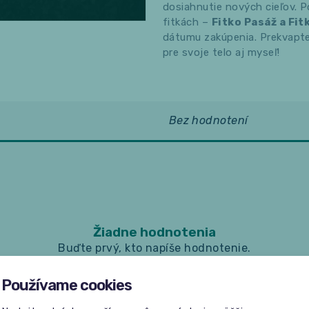
dosiahnutie nových cieľov. P
fitkách –
Fitko Pasáž a Fit
dátumu zakúpenia. Prekvapte 
pre svoje telo aj myseľ!
Bez hodnotení
Žiadne hodnotenia
Buďte prvý, kto napíše hodnotenie.
Používame cookies