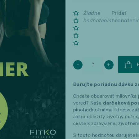
Žiadne
Pridať
hodnotenia
hodnoteni
-
+
Darujte poriadnu dávku zd
Chcete obdarovať milovníka
vpred? Naša
darčeková po
plnohodnotnému fitness zážit
alebo dôležitý životný míľni
ceste k zdravšiemu životném
S touto hodnotou darujete k