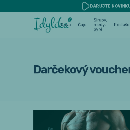
DARUJTE
NOVINK
Sirupy,
Káva
Čaje
medy,
Prísluš
pyré
Darčekový voucher