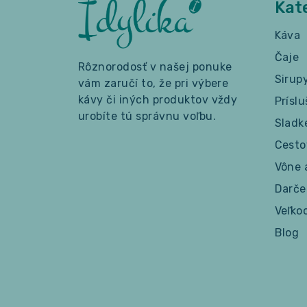
Kat
Káva
Čaje
Rôznorodosť v našej ponuke
Sirup
vám zaručí to, že pri výbere
kávy či iných produktov vždy
Prísl
urobíte tú správnu voľbu.
Sladk
Cesto
Vône 
Darče
Veľko
Blog