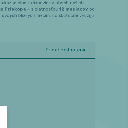
oukaz je plne k dispozícii v oboch našich
ko Priekopa
– s platnosťou
12 mesiacov
od
svojich blízkych niečím, čo skutočne využijú
Pridať hodnotenie