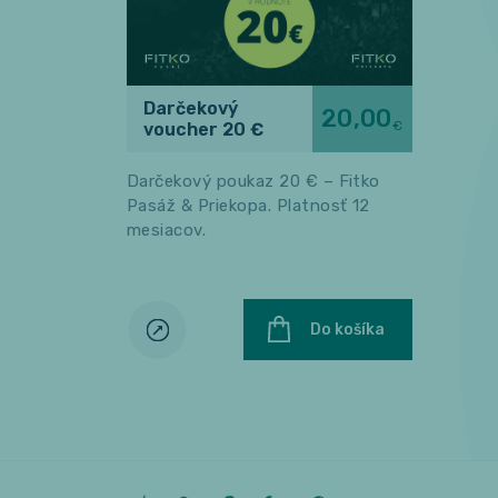
Darčekový
20,00
€
voucher 20 €
Darčekový poukaz 20 € – Fitko
Pasáž & Priekopa. Platnosť 12
mesiacov.
Do košíka