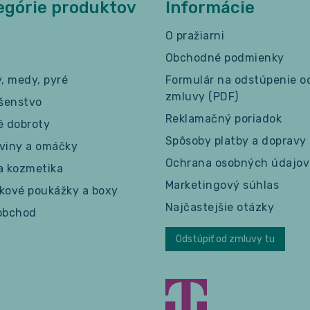
egórie produktov
Informácie
O pražiarni
Obchodné podmienky
y, medy, pyré
Formulár na odstúpenie o
zmluvy (PDF)
ušenstvo
Reklamačný poriadok
é dobroty
Spôsoby platby a dopravy
viny a omáčky
Ochrana osobných údajov
a kozmetika
Marketingový súhlas
kové poukážky a boxy
Najčastejšie otázky
obchod
Odstúpiť od zmluvy tu