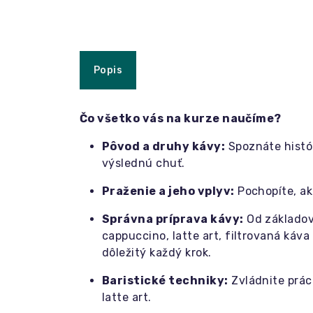
Popis
Čo všetko vás na kurze naučíme?
Pôvod a druhy kávy:
Spoznáte histór
výslednú chuť.
Praženie a jeho vplyv:
Pochopíte, ak
Správna príprava kávy:
Od základov
cappuccino, latte art, filtrovaná káva
dôležitý každý krok.
Baristické techniky:
Zvládnite prác
latte art.