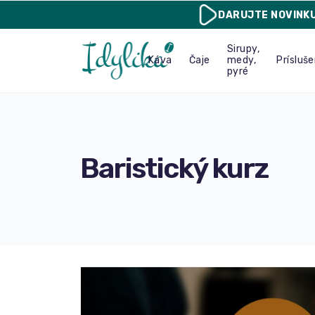
DARUJTE
NOVINK
Sirupy,
Káva
Čaje
medy,
Prísluš
pyré
Baristický kurz