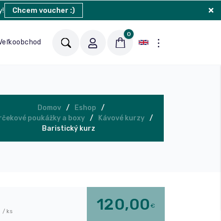
y!
Chcem voucher :)
0
Veľkoobchod
Blog
Kontakt
Domov
Eshop
rčekové poukážky a boxy
Kávové kurzy
Baristický kurz
120,00
€
 / ks