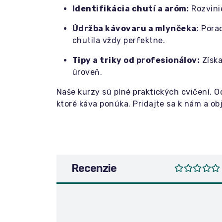
Identifikácia chutí a aróm:
Rozvinie
Údržba kávovaru a mlynčeka:
Porad
chutila vždy perfektne.
Tipy a triky od profesionálov:
Získa
úroveň.
Naše kurzy sú plné praktických cvičení. O
ktoré káva ponúka. Pridajte sa k nám a ob
Recenzie