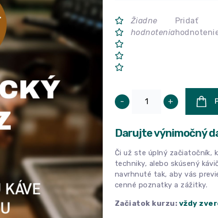
Žiadne
Pridať
hodnotenia
hodnoteni
-
+
Darujte výnimočný d
Či už ste úplný začiatočník, 
techniky, alebo skúsený kávi
navrhnuté tak, aby vás previ
cenné poznatky a zážitky.
Začiatok kurzu:
vždy zve