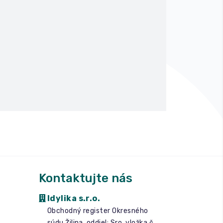
Kontaktujte nás
Idylika s.r.o.
Obchodný register Okresného
súdu Žilina, oddiel: Sro, vložka č.