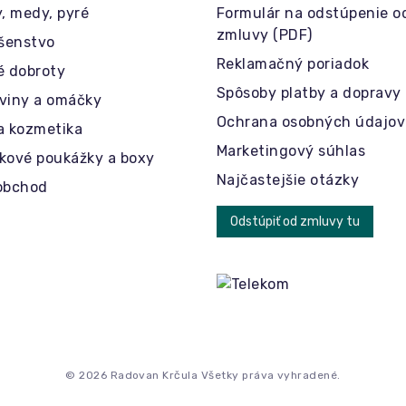
y, medy, pyré
Formulár na odstúpenie o
zmluvy (PDF)
ušenstvo
Reklamačný poriadok
é dobroty
Spôsoby platby a dopravy
viny a omáčky
Ochrana osobných údajov
a kozmetika
Marketingový súhlas
kové poukážky a boxy
Najčastejšie otázky
obchod
Odstúpiť od zmluvy tu
© 2026 Radovan Krčula Všetky práva vyhradené.