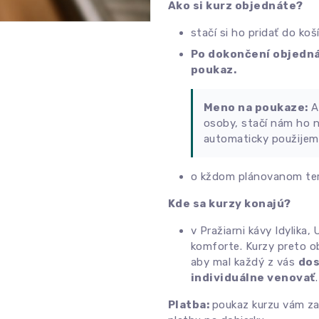
Ako si kurz objednáte?
stačí si ho pridať do koš
Po dokončení objedn
poukaz.
Meno na poukaze:
A
osoby, stačí nám ho 
automaticky použijem
o kždom plánovanom ter
Kde sa kurzy konajú?
v Pražiarni kávy Idylika,
komforte. Kurzy preto 
aby mal každý z vás
dos
individuálne venovať
.
Platba:
poukaz kurzu vám z