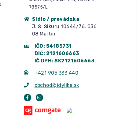
d
78575/L
Sídlo / prevádzka
J. Š. Šikuru 10644/76, 036
08 Martin
IČO: 54183731
DIČ: 2121606663
IČ DPH: SK2121606663
+421 905 333 440
obchod@idylika.sk