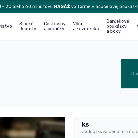
U
– 30 alebo 60 minútovú
MASÁŽ
vo forme viacúčelovej poukážk
Darčekové
Sladké
Cestoviny
Vône
enstvo
poukážky
dobroty
a omáčky
a kozmetika
a boxy
Da
ks
Jednotková cena:
120,00
€