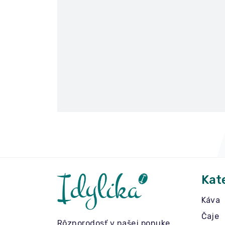
Kat
Káva
Čaje
Rôznorodosť v našej ponuke