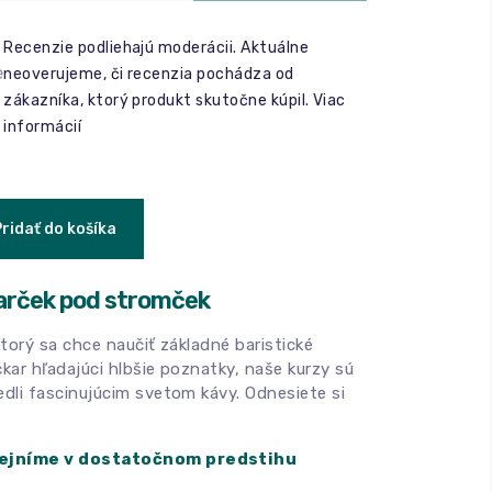
Recenzie podliehajú moderácii. Aktuálne
e
neoverujeme, či recenzia pochádza od
zákazníka, ktorý produkt skutočne kúpil.
Viac
informácií
Pridať do košíka
arček pod stromček
ktorý sa chce naučiť základné baristické
čkar hľadajúci hlbšie poznatky, naše kurzy sú
edli fascinujúcim svetom kávy. Odnesiete si
rejníme v dostatočnom predstihu