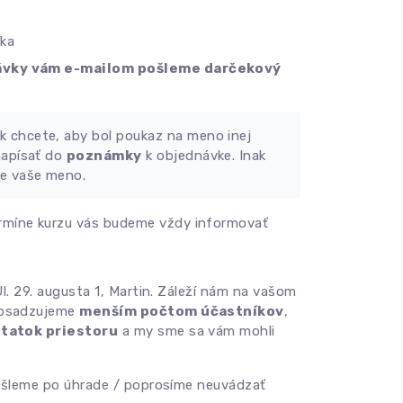
íka
ávky vám e-mailom pošleme darčekový
k chcete, aby bol poukaz na meno inej
napísať do
poznámky
k objednávke. Inak
e vaše meno.
míne kurzu vás budeme vždy informovať
 Ul. 29. augusta 1, Martin. Záleží nám na vašom
obsadzujeme
menším počtom účastníkov
,
tatok priestoru
a my sme sa vám mohli
ašleme po úhrade / poprosíme neuvádzať