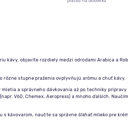
platbu na dobierku
iu kávy, objavíte rozdiely medzi odrodami Arabica a Robu
o rôzne stupne praženia ovplyvňujú arómu a chuť kávy.
 mletia a správneho dávkovania až po techniky prípravy
 (napr. V60, Chemex, Aeropress) a mnoho ďalších. Naučíme
u s kávovarom, naučte sa správne šľahať mlieko pre kré