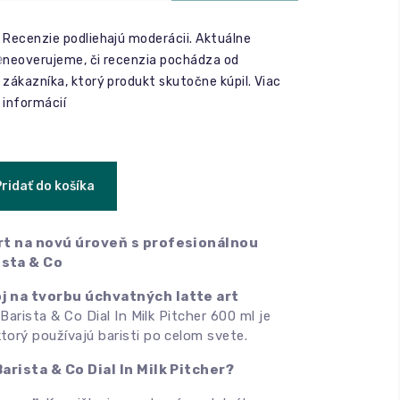
Recenzie podliehajú moderácii. Aktuálne
e
neoverujeme, či recenzia pochádza od
zákazníka, ktorý produkt skutočne kúpil.
Viac
informácií
Pridať do košíka
art na novú úroveň s profesionálnou
sta & Co
j na tvorbu úchvatných latte art
arista & Co Dial In Milk Pitcher 600 ml je
ktorý používajú baristi po celom svete.
arista & Co Dial In Milk Pitcher?