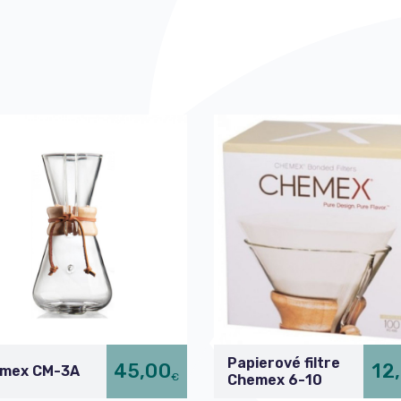
Papierové filtre
45,00
12
mex CM-3A
€
Chemex 6-10