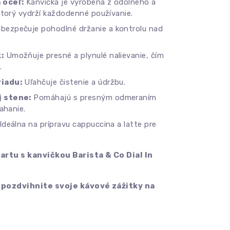
 oceľ:
Kanvička je vyrobená z odolného a
ktorý vydrží každodenné používanie.
bezpečuje pohodlné držanie a kontrolu nad
:
Umožňuje presné a plynulé nalievanie, čím
.
iadu:
Uľahčuje čistenie a údržbu.
 stene:
Pomáhajú s presným odmeraním
ahanie.
Ideálna na prípravu cappuccina a latte pre
artu s kanvičkou Barista & Co Dial In
a pozdvihnite svoje kávové zážitky na