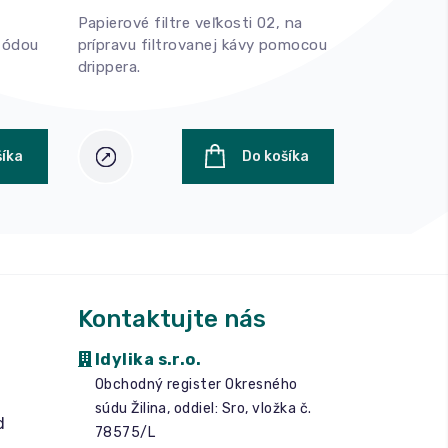
Papierové filtre veľkosti 02, na
Štýlový skl
etódou
prípravu filtrovanej kávy pomocou
milovníkov 
drippera.
kávy.
šíka
Do košíka
Kontaktujte nás
Idylika s.r.o.
Obchodný register Okresného
súdu Žilina, oddiel: Sro, vložka č.
d
78575/L