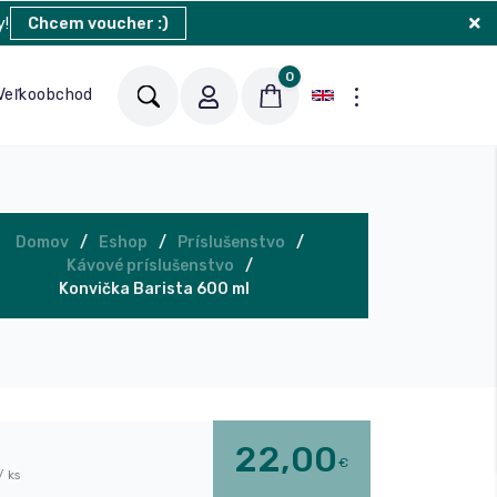
y!
Chcem voucher :)
0
Veľkoobchod
Blog
Kontakt
Domov
Eshop
Príslušenstvo
Kávové príslušenstvo
Konvička Barista 600 ml
22,00
€
/ ks