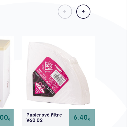
Papierové filtre
,00
6,40
V60 + d
€
€
V60 02