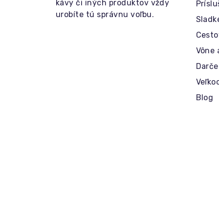
kávy či iných produktov vždy
Prísl
urobíte tú správnu voľbu.
Sladk
Cesto
Vône 
Darče
Veľko
Blog