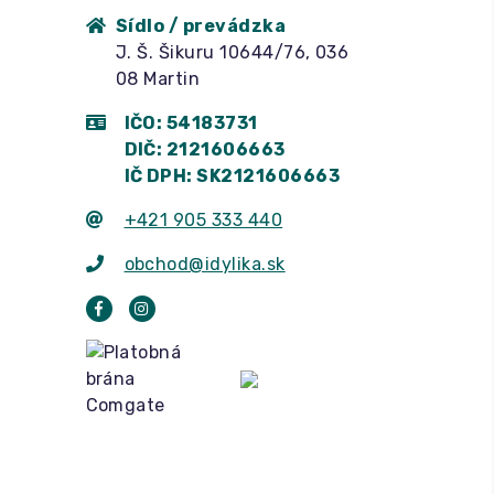
Sídlo / prevádzka
J. Š. Šikuru 10644/76, 036
08 Martin
IČO: 54183731
DIČ: 2121606663
IČ DPH: SK2121606663
+421 905 333 440
obchod@idylika.sk