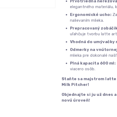
Prvotriedna nerezová
elegantného materiálu, 
Ergonomické ucho:
Za
nalievaním mlieka.
Prepracovaný zobáčik
uľahčuje tvorbu latte art
Vhodná do umývačky r
Odmerky na vnútornej
mlieka pre dokonalé našľ
Plná kapacita 600 ml:
viacero osôb.
Staňte sa majstrom latte 
Milk Pitcher!
Objednajte si ju už dnes 
novú úroveň!