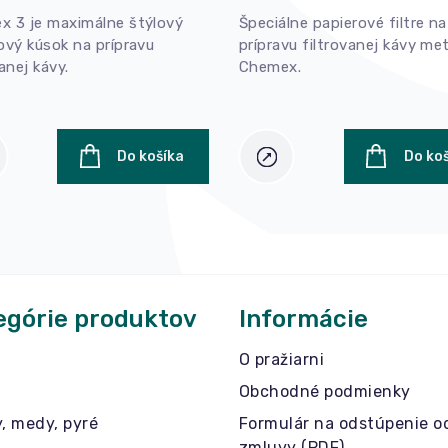
x 3 je maximálne štýlový
Špeciálne papierové filtre na
ový kúsok na prípravu
prípravu filtrovanej kávy m
vanej kávy.
Chemex.
Do košíka
Do ko
egórie produktov
Informácie
O pražiarni
Obchodné podmienky
y, medy, pyré
Formulár na odstúpenie o
zmluvy (PDF)