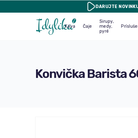
DARUJTE
NOVINK
Sirupy,
Káva
Čaje
medy,
Prísluš
pyré
Konvička Barista 