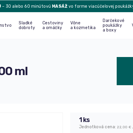
U
– 30 alebo 60 minútovú
MASÁŽ
vo forme viacúčelovej poukážk
Darčekové
Sladké
Cestoviny
Vône
enstvo
poukážky
dobroty
a omáčky
a kozmetika
a boxy
600 ml
1 ks
Jednotková cena:
22,00
€ 