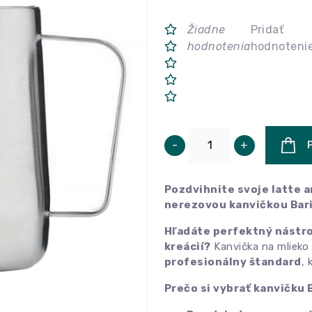
Žiadne
Pridať
hodnotenia
hodnoteni
-
+
Pozdvihnite svoje latte 
nerezovou kanvičkou Bari
Hľadáte perfektný nástro
kreácií?
Kanvička na mlieko B
profesionálny štandard
, 
Prečo si vybrať kanvičku B